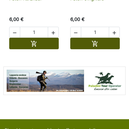
6,00 €
6,00 €




Aggiungi al carrello
Aggiungi al ca

