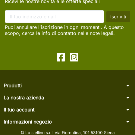
Ricevi le nostre novità e le offerte speciali
Puoi annullare l'iscrizione in ogni momenti. A questo
scopo, cerca le info di contatto nelle note legali.
arrow_drop_down
Prodotti
arrow_drop_down
La nostra azienda
arrow_drop_down
Il tuo account
arrow_drop_down
Informazioni negozio
© Lo stellino s.r.l. via Fiorentina, 101 53100 Siena