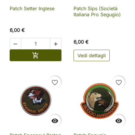
Patch Setter Inglese
Patch Sips (Società
Italiana Pro Segugio)
6,00 €
6,00 €


Aggiungi al carrello

Vedi dettagli
favorite_border
favorite_border

