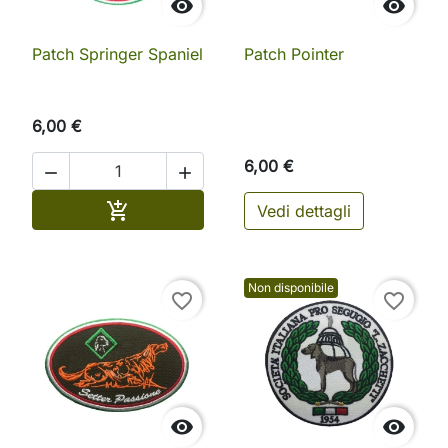


Patch Springer Spaniel
Patch Pointer
6,00 €
6,00 €


Aggiungi al carrello

Vedi dettagli
Non disponibile
favorite_border
favorite_border

