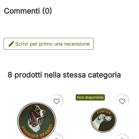
Commenti (0)

Scrivi per primo una recensione
8 prodotti nella stessa categoria
Non disponibile
favorite_border
favorite_border