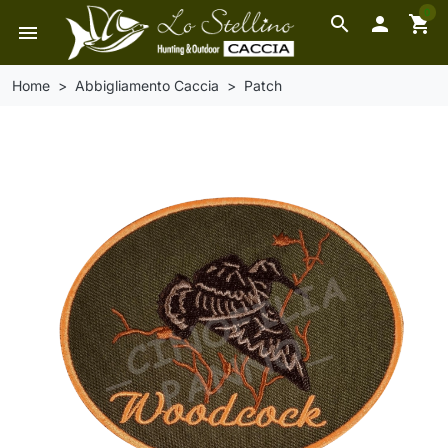
0
search

shopping_cart
menu
Home
Abbigliamento Caccia
Patch