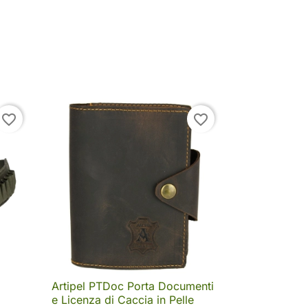
favorite_border
favorite_border
Artipel PTDoc Porta Documenti

Anteprima
e Licenza di Caccia in Pelle