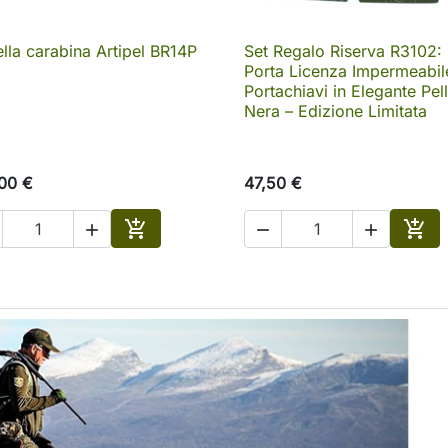
ella carabina Artipel BR14P
Set Regalo Riserva R3102:

Anteprima

Anteprima
Porta Licenza Impermeabil
Portachiavi in Elegante Pel
Nera – Edizione Limitata
00 €
47,50 €





o
Aggiungi al carrello
Aggi