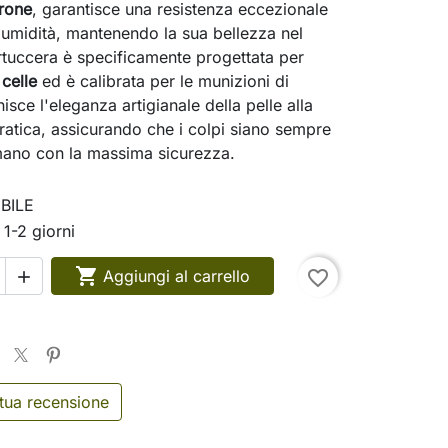
rrone
, garantisce una resistenza eccezionale
ll'umidità, mantenendo la sua bellezza nel
tuccera è specificamente progettata per
celle
ed è calibrata per le munizioni di
nisce l'eleganza artigianale della pelle alla
pratica, assicurando che i colpi siano sempre
mano con la massima sicurezza.
BILE
 1-2 giorni

Aggiungi al carrello
favorite_border

 tua recensione