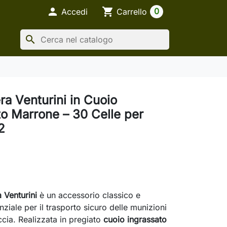

shopping_cart
0
Accedi
Carrello
search
ra Venturini in Cuoio
to Marrone – 30 Celle per
2
 Venturini
è un accessorio classico e
ziale per il trasporto sicuro delle munizioni
ccia. Realizzata in pregiato
cuoio ingrassato