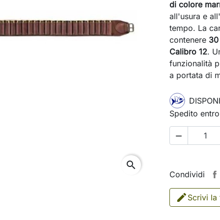
di colore ma
all'usura e a
tempo. La car
contenere
30 
Calibro 12
. U
funzionalità 
a portata di 
DISPONI
Spedito entro

search
Condividi
Scrivi la