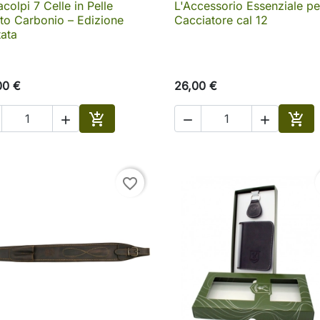
acolpi 7 Celle in Pelle
L'Accessorio Essenziale per
tto Carbonio – Edizione
Cacciatore cal 12
tata
00 €
26,00 €





Aggiungi al carrello
Aggi
favorite_border