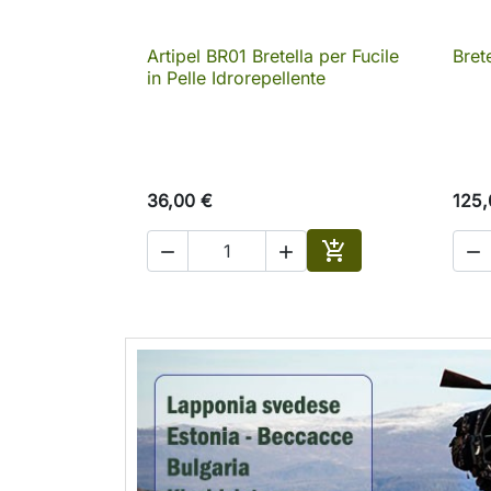
Artipel BR01 Bretella per Fucile
Bret

Anteprima
in Pelle Idrorepellente
36,00 €
125,




Aggiungi al carrell