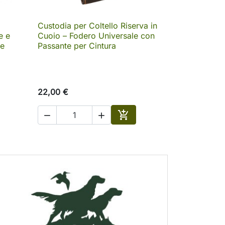
Custodia per Coltello Riserva in

Anteprima
e e
Cuoio – Fodero Universale con
le
Passante per Cintura
22,00 €



ungi al carrello
Aggiungi al carrello