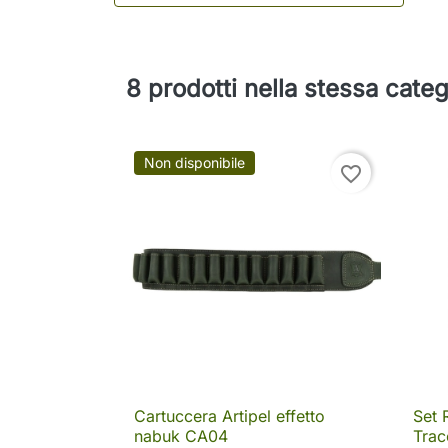
8 prodotti nella stessa categ
Non disponibile
favorite_border
Cartuccera Artipel effetto
Set 

Anteprima
nabuk CA04
Trac