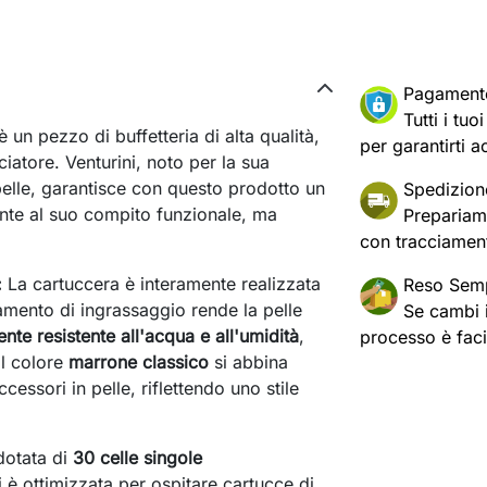
Pagament
Tutti i tu
è un pezzo di buffetteria di alta qualità,
per garantirti a
ciatore. Venturini, noto per la sua
 pelle, garantisce con questo prodotto un
Spedizion
nte al suo compito funzionale, ma
Prepariam
con tracciament
:
La cartuccera è interamente realizzata
Reso Semp
tamento di ingrassaggio rende la pelle
Se cambi id
ente resistente all'acqua e all'umidità
,
processo è fac
Il colore
marrone classico
si abbina
cessori in pelle, riflettendo uno stile
dotata di
30 celle singole
 è ottimizzata per ospitare cartucce di