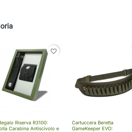
oria
favorite_border
Regalo Riserva R3100:
Cartuccera Beretta

Anteprima

Anteprima
olla Carabina Antiscivolo e
GameKeeper EVO: