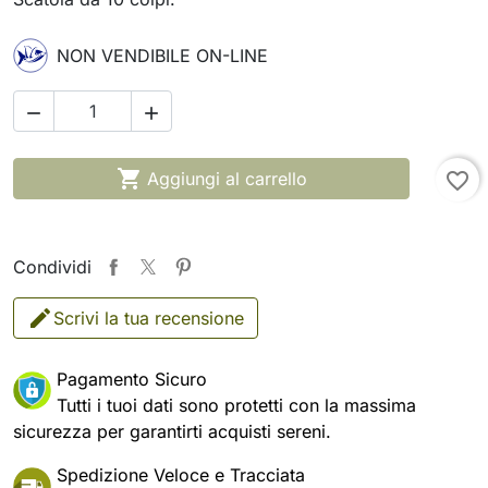
NON VENDIBILE ON-LINE



Aggiungi al carrello
favorite_border
Condividi
Scrivi la tua recensione
Pagamento Sicuro
Tutti i tuoi dati sono protetti con la massima
sicurezza per garantirti acquisti sereni.
Spedizione Veloce e Tracciata