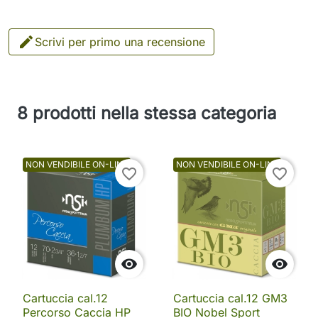

Scrivi per primo una recensione
8 prodotti nella stessa categoria
NON VENDIBILE ON-LINE
NON VENDIBILE ON-LINE
favorite_border
favorite_border


Cartuccia cal.12
Cartuccia cal.12 GM3
Percorso Caccia HP
BIO Nobel Sport