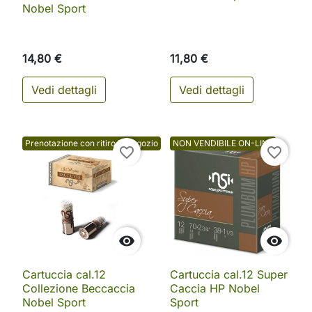
Nobel Sport
14,80 €
11,80 €
Vedi dettagli
Vedi dettagli
Prenotazione con ritiro in negozio
NON VENDIBILE ON-LINE
favorite_border
favorite_border


Cartuccia cal.12
Cartuccia cal.12 Super
Collezione Beccaccia
Caccia HP Nobel
Nobel Sport
Sport