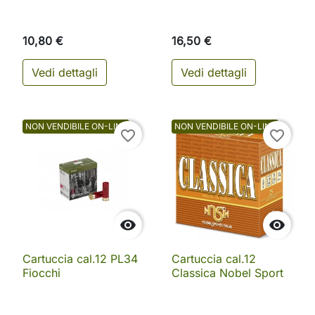
10,80 €
16,50 €
Vedi dettagli
Vedi dettagli
NON VENDIBILE ON-LINE
NON VENDIBILE ON-LINE
favorite_border
favorite_border


Cartuccia cal.12 PL34
Cartuccia cal.12
Fiocchi
Classica Nobel Sport