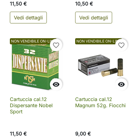
11,50 €
10,50 €
Vedi dettagli
Vedi dettagli
NON VENDIBILE ON-LINE
NON VENDIBILE ON-LINE
favorite_border
favorite_border


Cartuccia cal.12
Cartuccia cal.12
Dispersante Nobel
Magnum 52g. Fiocchi
Sport
11,50 €
9,00 €