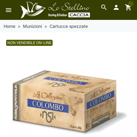
0
search

shopping_cart
menu
Home
Munizioni
Cartucce spezzate
NON VENDIBILE ON-LINE