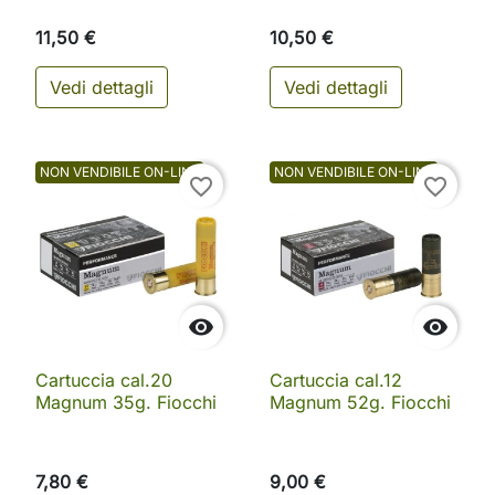
11,50 €
10,50 €
Vedi dettagli
Vedi dettagli
NON VENDIBILE ON-LINE
NON VENDIBILE ON-LINE
favorite_border
favorite_border


Cartuccia cal.20
Cartuccia cal.12
Magnum 35g. Fiocchi
Magnum 52g. Fiocchi
7,80 €
9,00 €