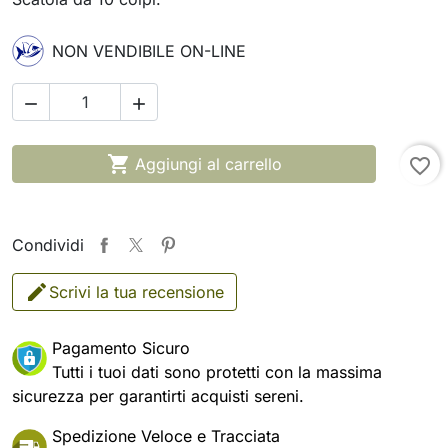
NON VENDIBILE ON-LINE



Aggiungi al carrello
favorite_border
Condividi
Scrivi la tua recensione
Pagamento Sicuro
Tutti i tuoi dati sono protetti con la massima
sicurezza per garantirti acquisti sereni.
Spedizione Veloce e Tracciata