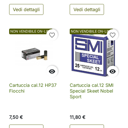
Vedi dettagli
Vedi dettagli
NON VENDIBILE ON-LINE
NON VENDIBILE ON-LINE
favorite_border
favorite_border


Cartuccia cal.12 HP37
Cartuccia cal.12 SMI
Fiocchi
Special Skeet Nobel
Sport
7,50 €
11,80 €