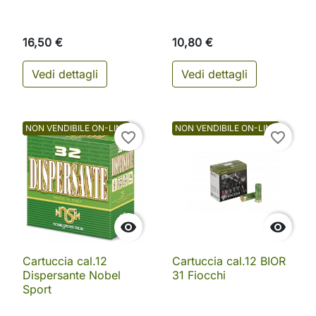
16,50 €
10,80 €
Vedi dettagli
Vedi dettagli
NON VENDIBILE ON-LINE
NON VENDIBILE ON-LINE
favorite_border
favorite_border


Cartuccia cal.12
Cartuccia cal.12 BIOR
Dispersante Nobel
31 Fiocchi
Sport