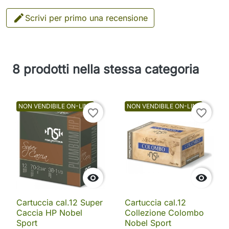

Scrivi per primo una recensione
8 prodotti nella stessa categoria
NON VENDIBILE ON-LINE
NON VENDIBILE ON-LINE
favorite_border
favorite_border


Cartuccia cal.12 Super
Cartuccia cal.12
Caccia HP Nobel
Collezione Colombo
Sport
Nobel Sport