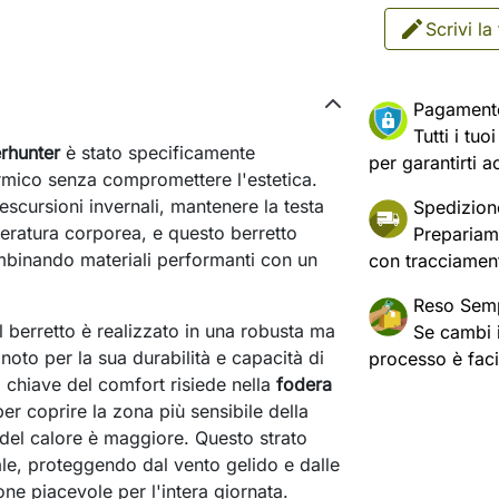
Scrivi la
Pagament
Tutti i tu
rhunter
è stato specificamente
per garantirti a
ermico senza compromettere l'estetica.
escursioni invernali, mantenere la testa
Spedizion
peratura corporea, e questo berretto
Prepariam
mbinando materiali performanti con un
con tracciament
Reso Semp
 berretto è realizzato in una robusta ma
Se cambi id
 noto per la sua durabilità e capacità di
processo è fac
a chiave del comfort risiede nella
fodera
er coprire la zona più sensibile della
 del calore è maggiore. Questo strato
e, proteggendo dal vento gelido e dalle
e piacevole per l'intera giornata.