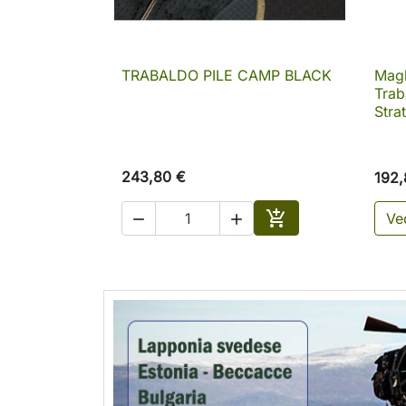
TRABALDO PILE CAMP BLACK
Magl

Anteprima
Tra
Stra
243,80 €
192,

Ved


Aggiungi al carrell