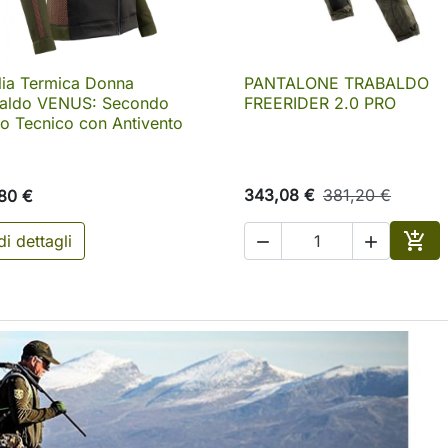
ia Termica Donna
PANTALONE TRABALDO

Anteprima

Anteprima
baldo VENUS: Secondo
FREERIDER 2.0 PRO
to Tecnico con Antivento
343,08 €
381,20 €
80 €

i dettagli


o
Aggi