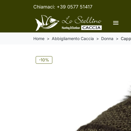
Chiamaci:
+39 0577 51417
menu
Home
Abbigliamento Caccia
Donna
Cappe
-10%