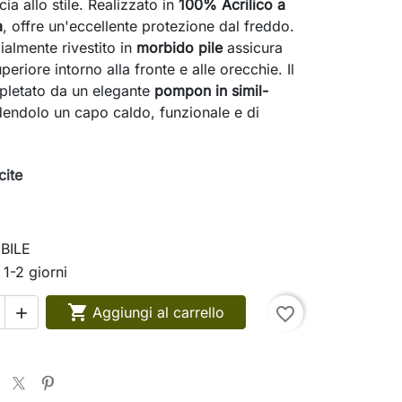
ia allo stile. Realizzato in
100% Acrilico a
a
, offre un'eccellente protezione dal freddo.
ialmente rivestito in
morbido pile
assicura
eriore intorno alla fronte e alle orecchie. Il
pletato da un elegante
pompon in simil-
dendolo un capo caldo, funzionale e di
cite
BILE
 1-2 giorni

Aggiungi al carrello
favorite_border
