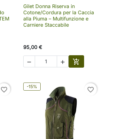
Gilet Donna Riserva in

Anteprima
do
Cotone/Cordura per la Caccia
STEM
alla Piuma – Multifunzione e
Carniere Staccabile
95,00 €



Aggiungi al carrello
-15%
favorite_border
favorite_border