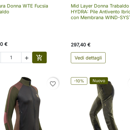
ura Donna WTE Fucsia
Mid Layer Donna Trabaldo

Anteprima

Anteprima
aldo
HYDRA: Pile Antivento Ibri
con Membrana WIND-SY
0 €
297,40 €

Vedi dettagli

o
Aggiungi al carrello
Nuovo
-10%
favorite_border