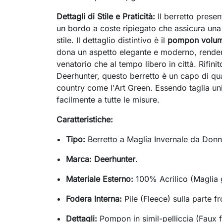
Dettagli di Stile e Praticità:
Il berretto prese
un bordo a coste ripiegato che assicura una 
stile. Il dettaglio distintivo è il
pompon volumin
dona un aspetto elegante e moderno, rendend
venatorio che al tempo libero in città. Rifini
Deerhunter, questo berretto è un capo di qua
country come l'Art Green. Essendo taglia uni
facilmente a tutte le misure.
Caratteristiche:
Tipo:
Berretto a Maglia Invernale da Donn
Marca:
Deerhunter
.
Materiale Esterno:
100% Acrilico (Maglia 
Fodera Interna:
Pile (Fleece) sulla parte fr
Dettagli:
Pompon in simil-pelliccia (Faux f