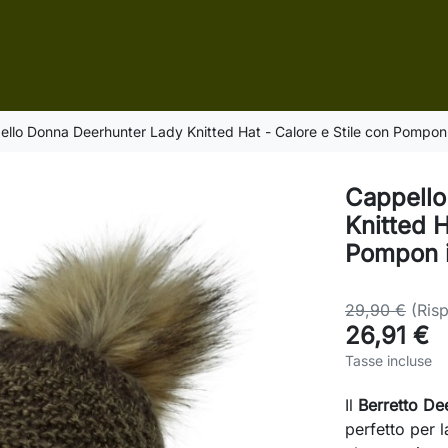
llo Donna Deerhunter Lady Knitted Hat - Calore e Stile con Pompon 
Cappello
Knitted H
Pompon i
29,90 €
(Ris
26,91 €
Tasse incluse
Il
Berretto De
perfetto per 