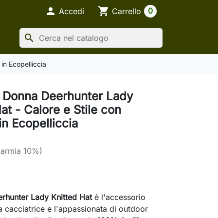

shopping_cart
0
Accedi
Carrello
search
in Ecopelliccia
 Donna Deerhunter Lady
at - Calore e Stile con
n Ecopelliccia
parmia 10%)
erhunter Lady Knitted Hat
è l'accessorio
la cacciatrice e l'appassionata di outdoor