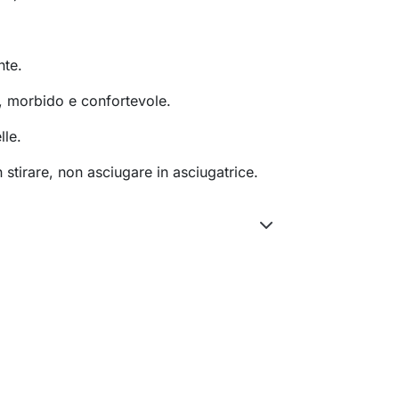
nte.
, morbido e confortevole.
lle.
n stirare, non asciugare in asciugatrice.