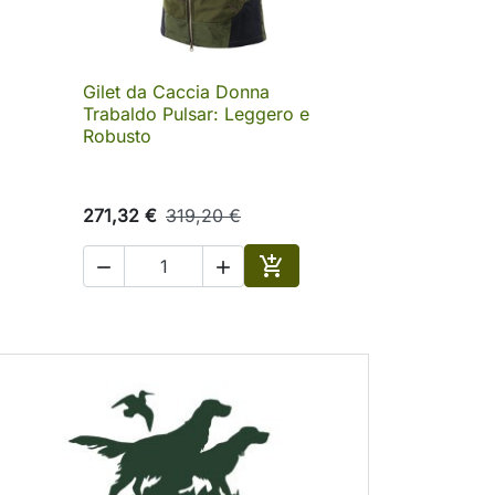
Gilet da Caccia Donna

Anteprima
Trabaldo Pulsar: Leggero e
Robusto
271,32 €
319,20 €



ungi al carrello
Aggiungi al carrello