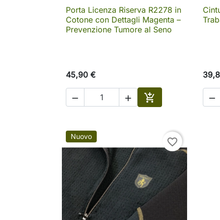
Porta Licenza Riserva R2278 in
Cint

Anteprima
Cotone con Dettagli Magenta –
Trab
Prevenzione Tumore al Seno
45,90 €
39,8




Aggiungi al carrell
Nuovo
favorite_border