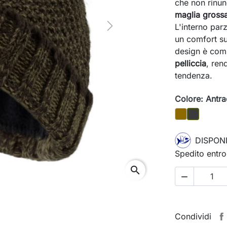
che non rinunc
maglia gross
L'interno parz
Next
un comfort sup
design è com
pelliccia
, ren
tendenza.
Colore: Antra
Marrone
Antracite
DISPONI
Spedito entro
search

Condividi