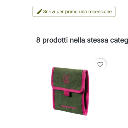

Scrivi per primo una recensione
8 prodotti nella stessa categ
favorite_border