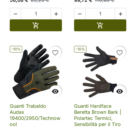




Aggiungi al carrello
Aggiungi al ca


-10%
-10%
favorite_border
favorite_border


Guanti Trabaldo
Guanti Hardface
Audax
Beretta Brown Bark |
19400/2950/Technow
Polartec Termici,
ool
Sensibilità per il Tiro