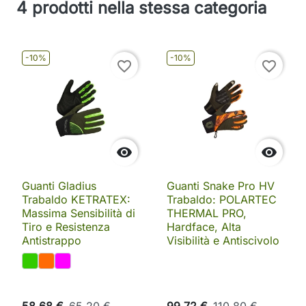
4 prodotti nella stessa categoria
-10%
-10%
favorite_border
favorite_border


Guanti Gladius
Guanti Snake Pro HV
Trabaldo KETRATEX:
Trabaldo: POLARTEC
Massima Sensibilità di
THERMAL PRO,
Tiro e Resistenza
Hardface, Alta
Antistrappo
Visibilità e Antiscivolo
58,68 €
65,20 €
99,72 €
110,80 €