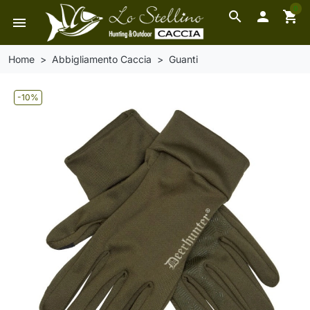
0
search

shopping_cart
menu
Home
Abbigliamento Caccia
Guanti
-10%