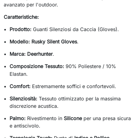
avanzato per l'outdoor.
Caratteristiche:
Prodotto:
Guanti Silenziosi da Caccia (Gloves).
Modello:
Rusky Silent Gloves
.
Marca:
Deerhunter
.
Composizione Tessuto:
90%
Poliestere /
10%
Elastan.
Comfort:
Estremamente soffici e confortevoli.
Silenziosità:
Tessuto ottimizzato per la massima
discrezione acustica.
Palmo:
Rivestimento in
Silicone
per una presa sicura
e antiscivolo.
Tecnologia Touch:
Punte di
Indice e Pollice