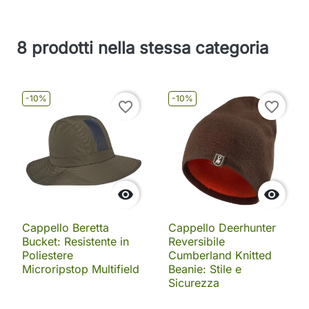
8 prodotti nella stessa categoria
-10%
-10%
favorite_border
favorite_border


Cappello Beretta
Cappello Deerhunter
Bucket: Resistente in
Reversibile
Poliestere
Cumberland Knitted
Microripstop Multifield
Beanie: Stile e
Sicurezza