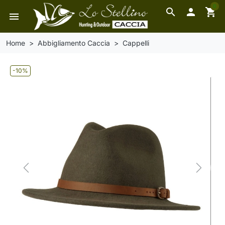
0
search

shopping_cart
menu
Home
Abbigliamento Caccia
Cappelli
-10%
Previous
Next