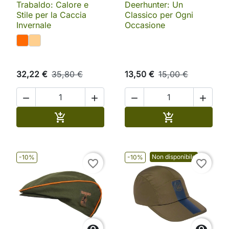
Trabaldo: Calore e
Deerhunter: Un
Stile per la Caccia
Classico per Ogni
Invernale
Occasione
32,22 €
35,80 €
13,50 €
15,00 €




Aggiungi al carrello
Aggiungi al ca


Non disponibile
-10%
-10%
favorite_border
favorite_border

