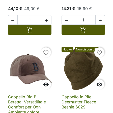
44,10 €
49,00 €
14,31 €
15,90 €




Aggiungi al carrello
Aggiungi al ca


Nuovo
Non disponibile
favorite_border
favorite_border


Cappello Big B
Cappello in Pile
Beretta: Versatilità e
Deerhunter Fleece
Comfort per Ogni
Beanie 6029
Ambiente colore