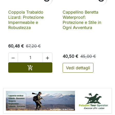
Coppola Trabaldo
Cappellino Beretta
Lizard: Protezione
Waterproof:
Impermeabile e
Protezione e Stile in
Robustezza
Ogni Avventura
60,48 €
67,20 €
40,50 €
45,00 €


Aggiungi al carrello

Vedi dettagli