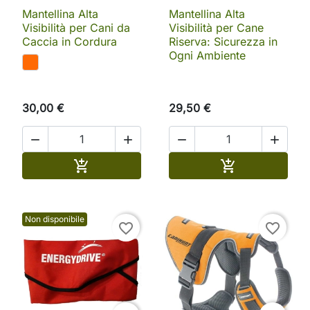
Mantellina Alta
Mantellina Alta
Visibilità per Cani da
Visibilità per Cane
Caccia in Cordura
Riserva: Sicurezza in
Ogni Ambiente
30,00 €
29,50 €




Aggiungi al carrello
Aggiungi al ca


Non disponibile
favorite_border
favorite_border