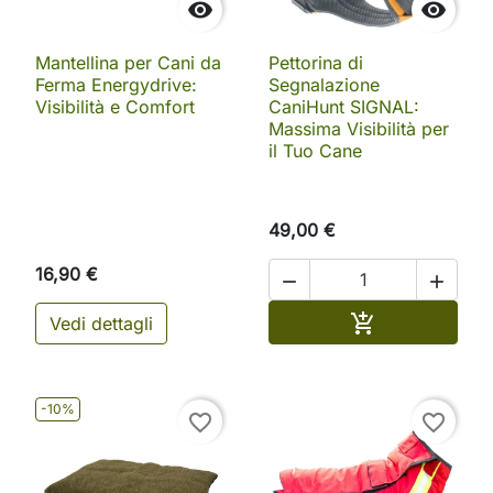


Mantellina per Cani da
Pettorina di
Ferma Energydrive:
Segnalazione
Visibilità e Comfort
CaniHunt SIGNAL:
Massima Visibilità per
il Tuo Cane
49,00 €
16,90 €


Aggiungi al ca

Vedi dettagli
-10%
favorite_border
favorite_border