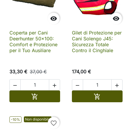


Coperta per Cani
Gilet di Protezione per
Deerhunter 50x100:
Cani Solengo J45:
Comfort e Protezione
Sicurezza Totale
per il Tuo Ausiliare
Contro il Cinghiale
33,30 €
37,00 €
174,00 €




Aggiungi al carrello
Aggiungi al ca


Non disponibile
-10%
favorite_border