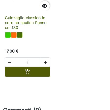

Guinzaglio classico in
cordino nautico Panno
cm.130
17,00 €


Aggiungi al carrello
