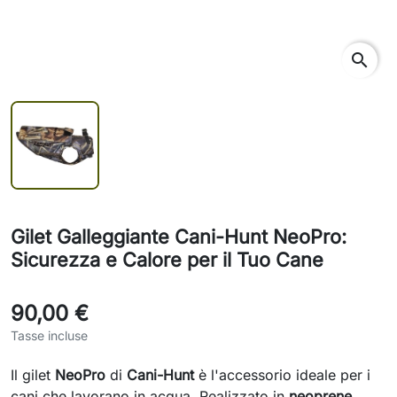
search
Gilet Galleggiante Cani-Hunt NeoPro:
Sicurezza e Calore per il Tuo Cane
90,00 €
Tasse incluse
Il gilet
NeoPro
di
Cani-Hunt
è l'accessorio ideale per i
cani che lavorano in acqua. Realizzato in
neoprene
,