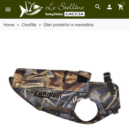
0
search

shopping_cart
menu
Home
Cinofilia
Gilet protettivi e mantelline