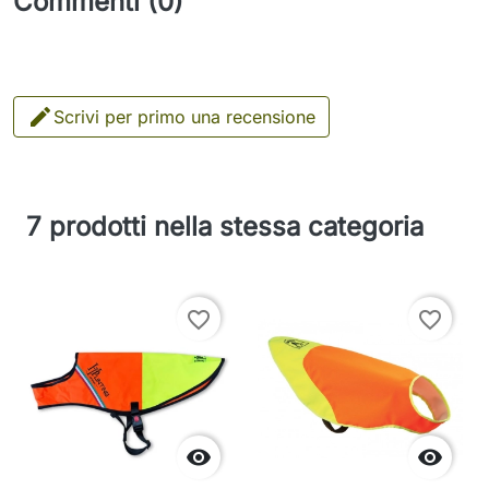
Commenti (0)

Scrivi per primo una recensione
7 prodotti nella stessa categoria
favorite_border
favorite_border

