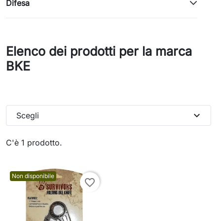
Difesa
Elenco dei prodotti per la marca
BKE
expand_more
Scegli
C'è 1 prodotto.
Non disponibile
favorite_border