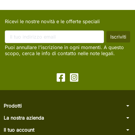
Ricevi le nostre novità e le offerte speciali
Puoi annullare l'iscrizione in ogni momenti. A questo
scopo, cerca le info di contatto nelle note legali.
arrow_drop_down
Prodotti
arrow_drop_down
La nostra azienda
arrow_drop_down
Il tuo account