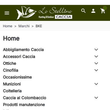
0
search

shopping_cart
menu
Home
Marchi
BKE
Home
Abbigliamento Caccia
Accessori Caccia
Ottiche
Cinofilia
Occasionissime
Munizioni
Coltelleria
Caccia al Colombaccio
Prodotti manutenzione