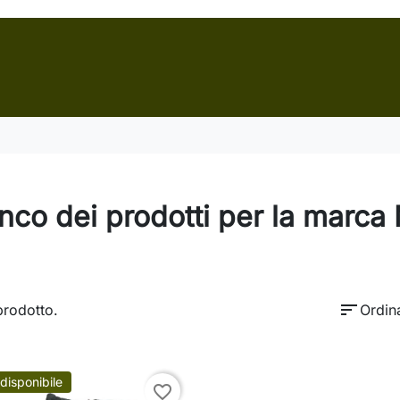
nco dei prodotti per la marc
sort
prodotto.
Ordin
disponibile
favorite_border