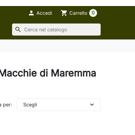

shopping_cart
0
Accedi
Carrello
search
a Macchie di Maremma
expand_more
a per:
Scegli