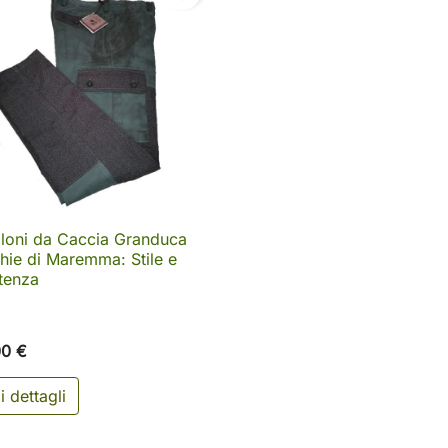
loni da Caccia Granduca

Anteprima
ie di Maremma: Stile e
tenza
00 €
i dettagli