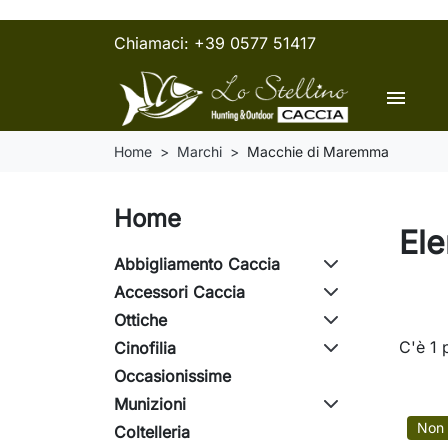
Chiamaci:
+39 0577 51417
menu
Home
Marchi
Macchie di Maremma
Home
Ele
Abbigliamento Caccia
Accessori Caccia
Ottiche
C'è 1 
Cinofilia
Occasionissime
Munizioni
Non 
Coltelleria