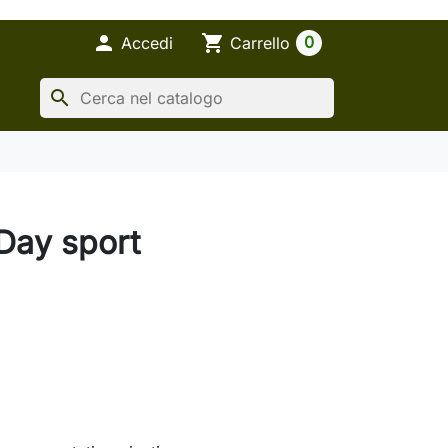

shopping_cart
0
Accedi
Carrello
search
 Day sport