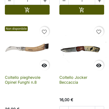




Aggiungi al carrello
Aggiungi al c


Non disponibile
favorite_border
favorite_border


Coltello pieghevole
Coltello Jocker
Opinel Funghi n.8
Beccaccia
16,00 €