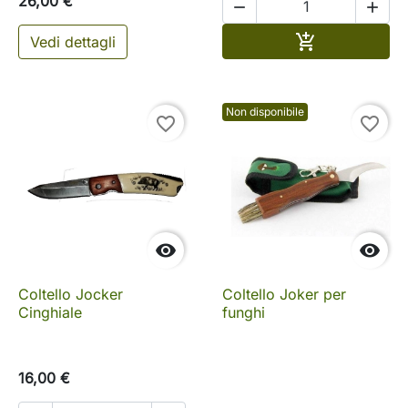
26,00 €


Aggiungi al c

Vedi dettagli
Non disponibile
favorite_border
favorite_border


Coltello Jocker
Coltello Joker per
Cinghiale
funghi
16,00 €