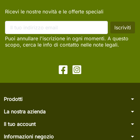
Ricevi le nostre novità e le offerte speciali
Puoi annullare l'iscrizione in ogni momenti. A questo
scopo, cerca le info di contatto nelle note legali.
arrow_drop_down
Prodotti
arrow_drop_down
La nostra azienda
arrow_drop_down
Il tuo account
arrow_drop_down
Informazioni negozio