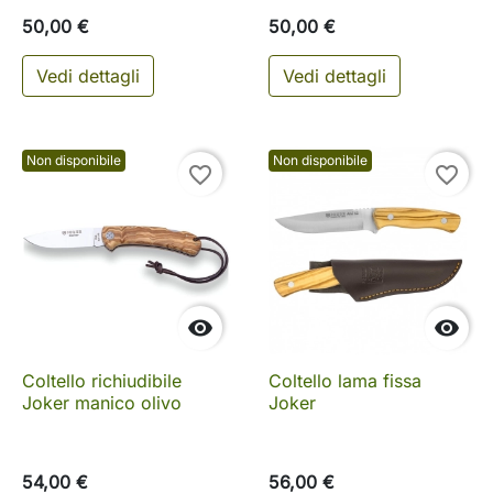
50,00 €
50,00 €
Vedi dettagli
Vedi dettagli
Non disponibile
Non disponibile
favorite_border
favorite_border


Coltello richiudibile
Coltello lama fissa
Joker manico olivo
Joker
54,00 €
56,00 €