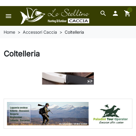
0
search

shopping_cart
menu
Home
Accessori Caccia
Coltelleria
Coltelleria