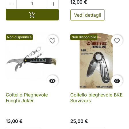
12,00 €


Aggiungi al carrello

Vedi dettagli
Non disponibile
Non disponibile
favorite_border
favorite_border


Coltello Pieghevole
Coltello pieghevole BKE
Funghi Joker
Survivors
13,00 €
25,00 €