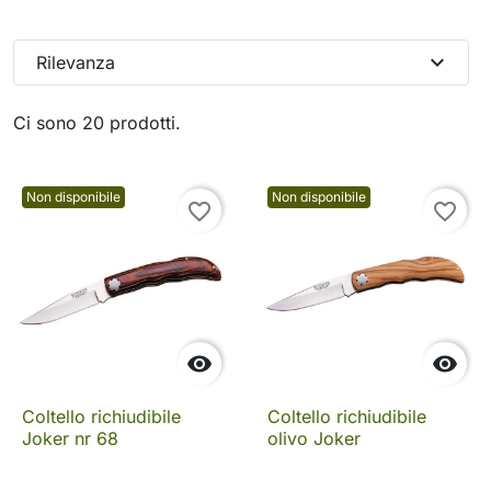
expand_more
Rilevanza
Ci sono 20 prodotti.
Non disponibile
Non disponibile
favorite_border
favorite_border


Coltello richiudibile
Coltello richiudibile
Joker nr 68
olivo Joker