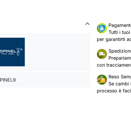
Pagament
Tutti i tu
per garantirti a
Spedizion
Prepariam
con tracciament
Reso Semp
PINEL9
Se cambi id
processo è fac