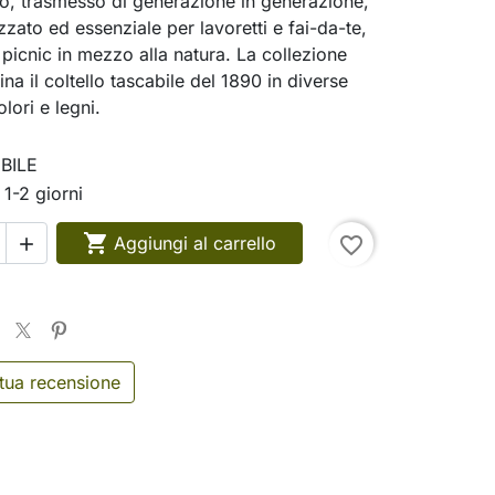
o, trasmesso di generazione in generazione,
zato ed essenziale per lavoretti e fai-da-te,
icnic in mezzo alla natura. La collezione
ina il coltello tascabile del 1890 in diverse
lori e legni.
BILE
 1-2 giorni

Aggiungi al carrello
favorite_border

 tua recensione