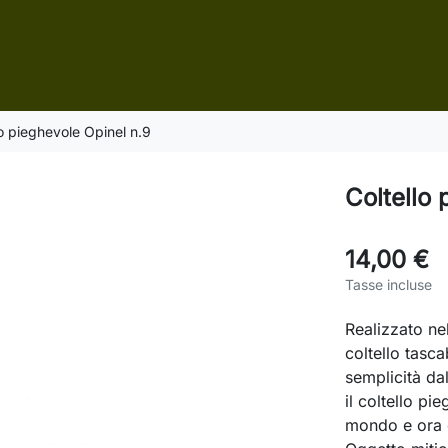
lo pieghevole Opinel n.9
Coltello 
14,00 €
Tasse incluse
Realizzato nel
coltello tasca
semplicità da
il coltello pi
mondo e ora è