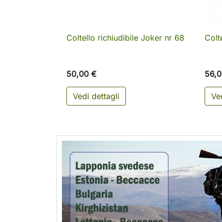
Coltello richiudibile Joker nr 68
Colt

Anteprima
50,00 €
56,0
Vedi dettagli
Ved