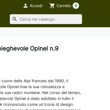

shopping_cart
0
Accedi
Carrello
search
pieghevole Opinel n.9
 cuore delle Alpi francesi dal 1890, il
bile Opinel trae la sua robustezza e
lle sue radici montane. Nel corso del tempo,
eghevole Opinel è stato adottato in tutto il
 riconosciuto come un'icona di design.