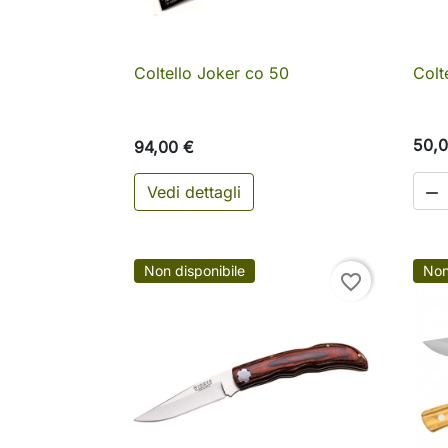
Coltello Joker co 50
Colt

Anteprima
50,0
94,00 €
Vedi dettagli

Non disponibile
Non
favorite_border