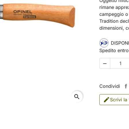
Oggetto mitic
rimane apprez
campeggio o p
Tradition decl
dimensioni, co
DISPONI
Spedito entro

Condividi
search
Scrivi la