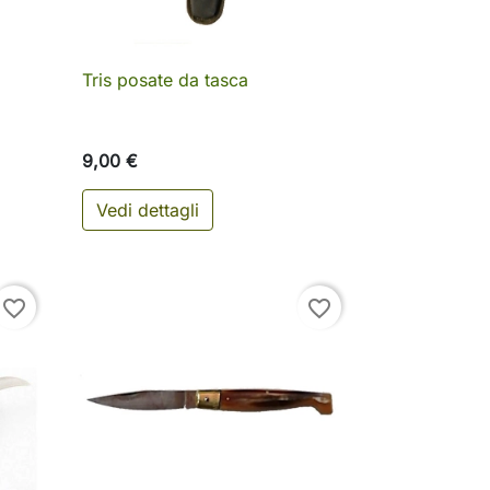
Tris posate da tasca

Anteprima
9,00 €
Vedi dettagli
ungi al carrello
favorite_border
favorite_border