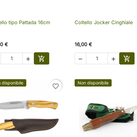
ello tipo Pattada 16cm
Coltello Jocker Cinghiale

Anteprima

Anteprima
0 €
16,00 €





Aggiungi al carrello
Aggi
 disponibile
Non disponibile
favorite_border