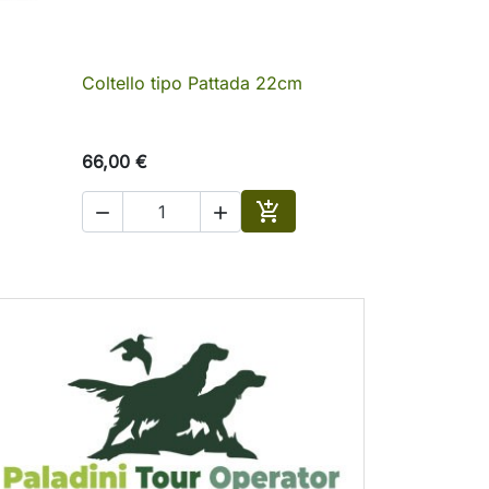
Coltello tipo Pattada 22cm

Anteprima
66,00 €



Aggiungi al carrello