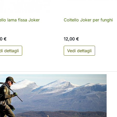
ello lama fissa Joker
Coltello Joker per funghi

Anteprima

Anteprima
0 €
12,00 €
i dettagli
Vedi dettagli