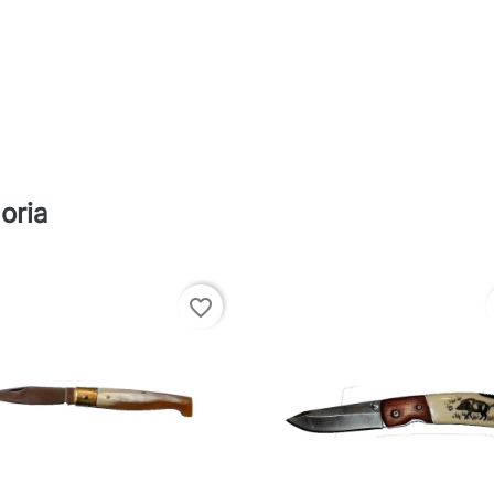
oria
favorite_border