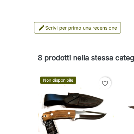

Scrivi per primo una recensione
8 prodotti nella stessa categ
Non disponibile
favorite_border