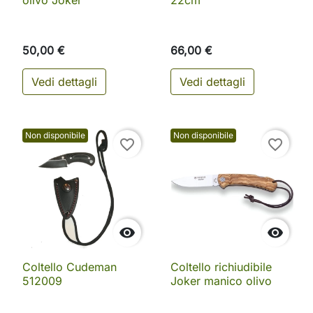
50,00 €
66,00 €
Vedi dettagli
Vedi dettagli
Non disponibile
Non disponibile
favorite_border
favorite_border


Coltello Cudeman
Coltello richiudibile
512009
Joker manico olivo