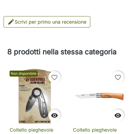

Scrivi per primo una recensione
8 prodotti nella stessa categoria
Non disponibile
favorite_border
favorite_border


Coltello pieghevole
Coltello pieghevole