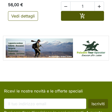
56,00 €


Aggiungi al ca

Vedi dettagli
Ricevi le nostre novità e le offerte speciali