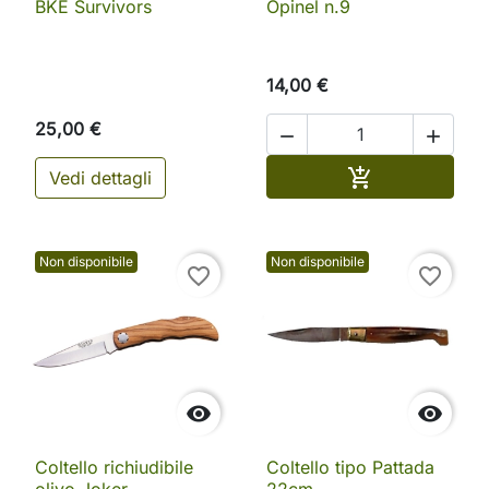
BKE Survivors
Opinel n.9
14,00 €
25,00 €


Aggiungi al ca

Vedi dettagli
Non disponibile
Non disponibile
favorite_border
favorite_border


Coltello richiudibile
Coltello tipo Pattada
olivo Joker
22cm