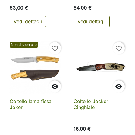
53,00 €
54,00 €
Vedi dettagli
Vedi dettagli
Non disponibile
favorite_border
favorite_border


Coltello lama fissa
Coltello Jocker
Joker
Cinghiale
16,00 €