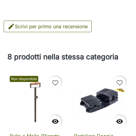

Scrivi per primo una recensione
8 prodotti nella stessa categoria
Non disponibile
favorite_border
favorite_border

