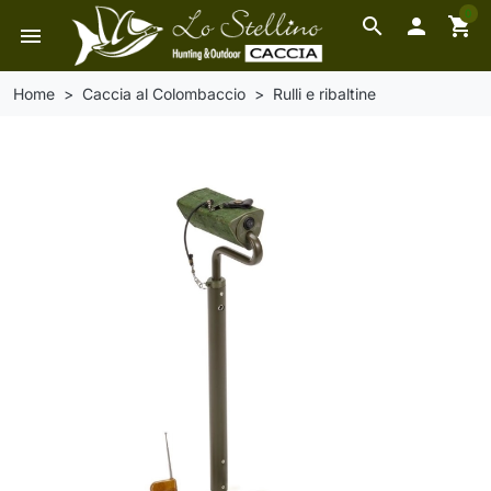
0
search

shopping_cart
menu
Home
Caccia al Colombaccio
Rulli e ribaltine