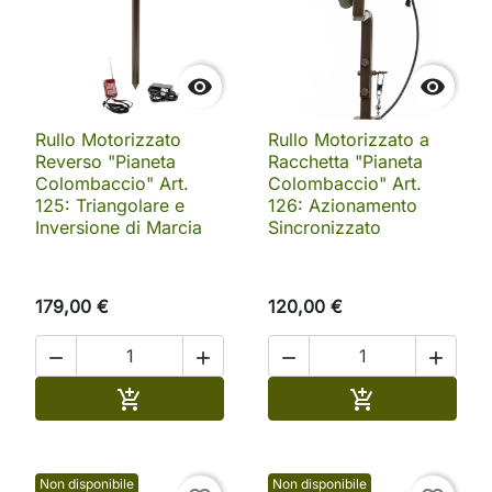


Rullo Motorizzato
Rullo Motorizzato a
Reverso "Pianeta
Racchetta "Pianeta
Colombaccio" Art.
Colombaccio" Art.
125: Triangolare e
126: Azionamento
Inversione di Marcia
Sincronizzato
179,00 €
120,00 €




Aggiungi al carrello
Aggiungi al ca


Non disponibile
Non disponibile