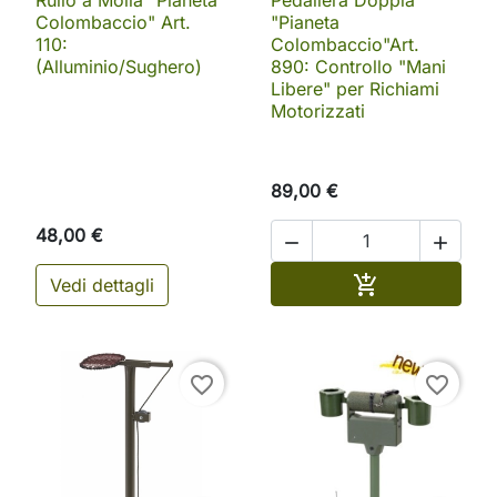
Rullo a Molla "Pianeta
Pedaliera Doppia
Colombaccio" Art.
"Pianeta
110:
Colombaccio"Art.
(Alluminio/Sughero)
890: Controllo "Mani
Libere" per Richiami
Motorizzati
89,00 €
48,00 €


Aggiungi al ca

Vedi dettagli
favorite_border
favorite_border