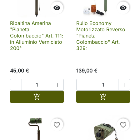


Ribaltina Amerina
Rullo Economy
"Pianeta
Motorizzato Reverso
Colombaccio" Art. 111:
"Pianeta
in Alluminio Verniciato
Colombaccio" Art.
200°
329:
45,00 €
139,00 €




Aggiungi al carrello
Aggiungi al ca


favorite_border
favorite_border