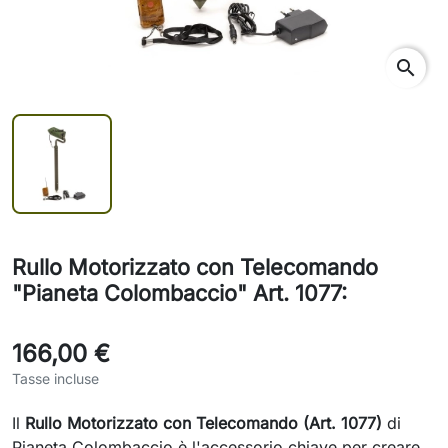
search
Rullo Motorizzato con Telecomando
"Pianeta Colombaccio" Art. 1077:
166,00 €
Tasse incluse
Il
Rullo Motorizzato con Telecomando (Art. 1077)
di
Pianeta Colombaccio è l'accessorio chiave per creare