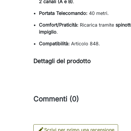
2 canali (A e B)
.
Portata Telecomando:
40 metri.
Comfort/Praticità:
Ricarica tramite
spinot
impiglio
.
Compatibilità:
Articolo 848.
Dettagli del prodotto
Commenti (0)

Scrivi per primo una recensione