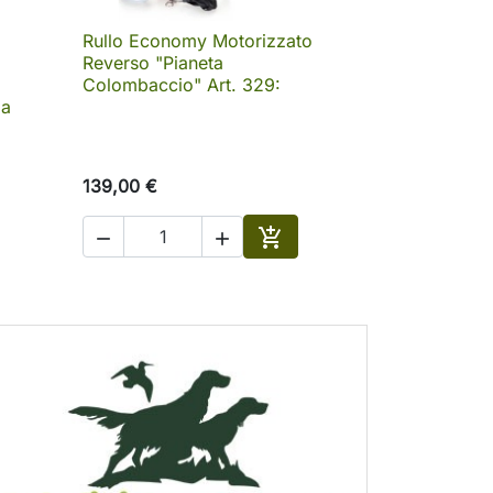
Rullo Economy Motorizzato

Anteprima
Reverso "Pianeta
Colombaccio" Art. 329:
da
139,00 €



Aggiungi al carrello