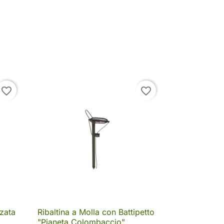
favorite_border
favorite_border
zata
Ribaltina a Molla con Battipetto

Anteprima
.
"Pianeta Colombaccio"