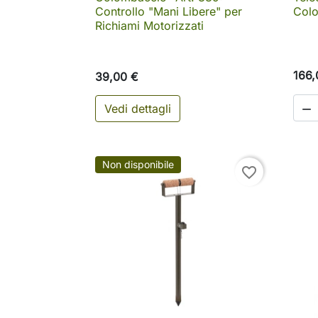
Controllo "Mani Libere" per
Colo
Richiami Motorizzati
166,
39,00 €
Vedi dettagli

Non disponibile
favorite_border