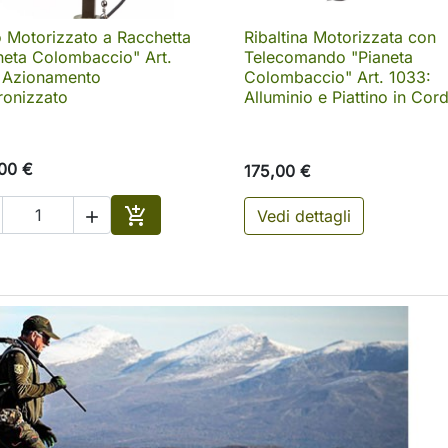
o Motorizzato a Racchetta
Ribaltina Motorizzata con

Anteprima

Anteprima
neta Colombaccio" Art.
Telecomando "Pianeta
 Azionamento
Colombaccio" Art. 1033:
ronizzato
Alluminio e Piattino in Cor
00 €
175,00 €

Vedi dettagli

Aggiungi al carrello