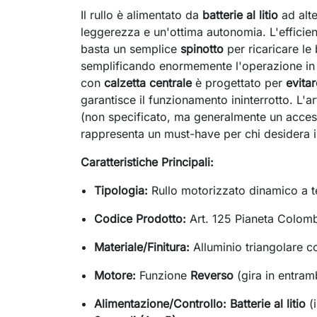
Il rullo è alimentato da
batterie al litio
ad alte
leggerezza e un'ottima autonomia. L'efficien
basta un semplice
spinotto
per ricaricare le
semplificando enormemente l'operazione in c
con
calzetta centrale
è progettato per
evitar
garantisce il funzionamento ininterrotto. L'a
(non specificato, ma generalmente un acces
rappresenta un must-have per chi desidera 
Caratteristiche Principali:
Tipologia:
Rullo motorizzato dinamico a t
Codice Prodotto:
Art. 125 Pianeta Colom
Materiale/Finitura:
Alluminio triangolare 
Motore:
Funzione
Reverso
(gira in entram
Alimentazione/Controllo:
Batterie al litio
(i