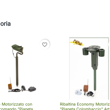
oria
favorite_border
o Motorizzato con
Ribaltina Economy Motoriz

Anteprima

Anteprima
comando "Pianeta
"Pianeta Colombaccio" Art