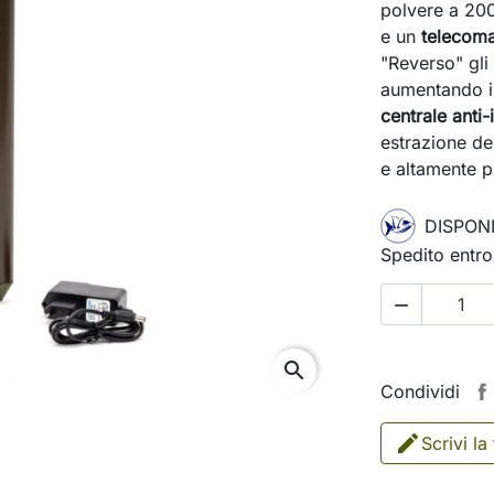
polvere a 200
e un
telecoma
"Reverso" gli
aumentando i
centrale anti-
estrazione de
e altamente p
DISPONI
Spedito entro

search
Condividi
Scrivi la