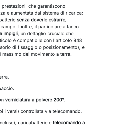
 prestazioni, che garantiscono
za è aumentata dal sistema di ricarica:
 batterie
senza doverle estrarre
,
ampo. Inoltre, il particolare attacco
e impigli
, un dettaglio cruciale che
rticolo è compatibile con l'articolo 848
sorio di fissaggio o posizionamento), e
il massimo del movimento a terra.
erra.
baccio.
con
verniciatura a polvere 200°
.
bi i versi) controllata via telecomando.
ncluse), caricabatterie e
telecomando a