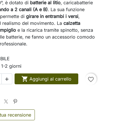
°, è dotato di
batterie al litio
, caricabatterie
ndo a 2 canali (A e B)
. La sua funzione
 permette di
girare in entrambi i versi
,
l realismo del movimento. La
calzetta
impiglio
e la ricarica tramite spinotto, senza
lle batterie, ne fanno un accessorio comodo
rofessionale.
BILE
 1-2 giorni

Aggiungi al carrello
favorite_border

 tua recensione