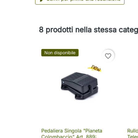
8 prodotti nella stessa categ
Non disponibile
favorite_border
Pedaliera Singola "Pianeta
Rull

Anteprima
Colombaccio" Art. 889:
Tele