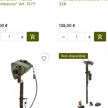
mbaccio" Art. 1077:
328:
00 €
139,00 €





Aggiungi al carrello
Aggi
Non disponibile
favorite_border