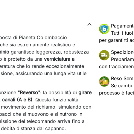
Pagament
Tutti i tu
sposta di Pianeta Colombaccio
per garantirti a
 che sia estremamente realistico e
minio
garantisce leggerezza, robustezza
Spedizion
po è protetto da una
verniciatura a
Prepariam
peratura che lo rende eccezionalmente
con tracciament
osione, assicurando una lunga vita utile
Reso Semp
Se cambi id
 funzione
"Reverso"
: la possibilità di
girare
processo è fac
canali (A e B)
. Questa funzionalità
il movimento del richiamo, simulando con
bacci che si muovono e si nutrono in
missione del telecomando arriva fino a
a debita distanza dal capanno.