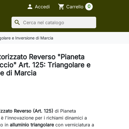

shopping_cart
0
Accedi
Carrello
search
olare e Inversione di Marcia
torizzato Reverso "Pianeta
cio" Art. 125: Triangolare e
ne di Marcia
izzato Reverso (Art. 125)
di Pianeta
 l'innovazione per i richiami dinamici a
to in
alluminio triangolare
con verniciatura a