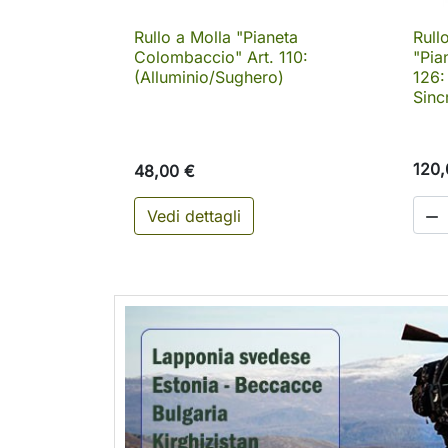
Rullo a Molla "Pianeta
Rull

Anteprima
Colombaccio" Art. 110:
"Pia
(Alluminio/Sughero)
126:
Sinc
120,
48,00 €
Vedi dettagli
