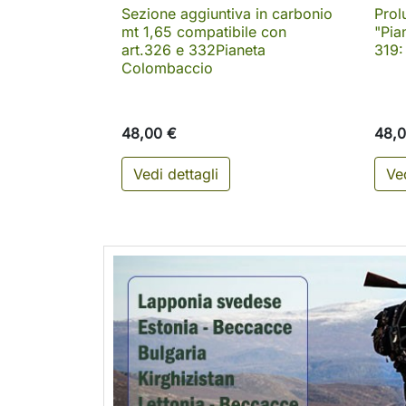
Sezione aggiuntiva in carbonio
Prol

Anteprima
mt 1,65 compatibile con
"Pia
art.326 e 332Pianeta
319:
Colombaccio
48,00 €
48,0
Vedi dettagli
Ved