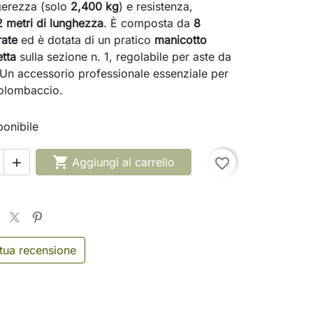
gerezza (solo
2,400 kg
) e resistenza,
2 metri di lunghezza
. È composta da
8
rate
ed è dotata di un pratico
manicotto
tta
sulla sezione n. 1, regolabile per aste da
Un accessorio professionale essenziale per
colombaccio.
onibile

Aggiungi al carrello
favorite_border

 tua recensione