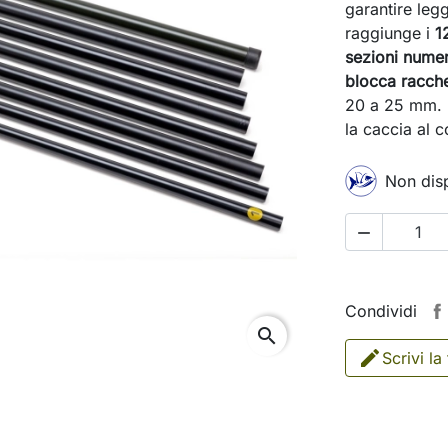
garantire leg
raggiunge i
1
sezioni nume
blocca racche
20 a 25 mm. 
la caccia al 
Non disp

Condividi
search
Scrivi la