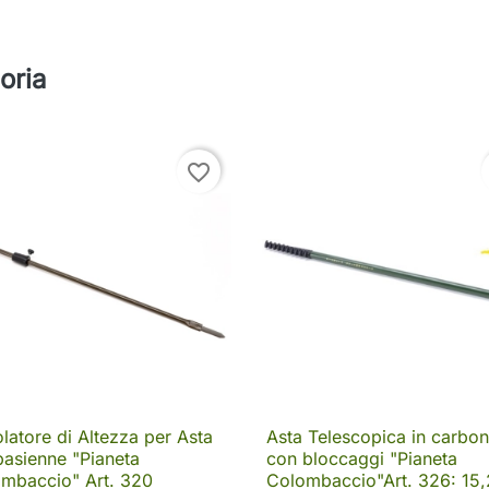
oria
favorite_border
latore di Altezza per Asta
Asta Telescopica in carbon

Anteprima

Anteprima
asienne "Pianeta
con bloccaggi "Pianeta
mbaccio" Art. 320
Colombaccio"Art. 326: 15