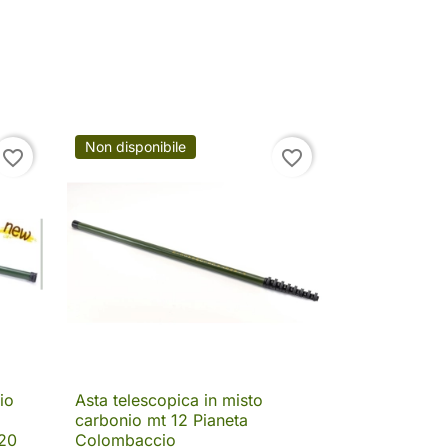
Non disponibile
favorite_border
favorite_border
io
Asta telescopica in misto

Anteprima
carbonio mt 12 Pianeta
,20
Colombaccio