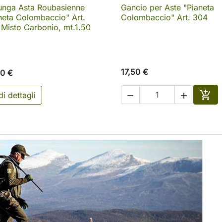
unga Asta Roubasienne
Gancio per Aste "Pianeta

Anteprima

Anteprima
neta Colombaccio" Art.
Colombaccio" Art. 304
 Misto Carbonio, mt.1.50
17,50 €
0 €

i dettagli


Aggi