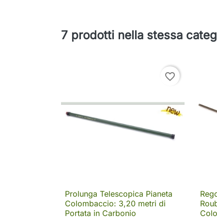
7 prodotti nella stessa categ
favorite_border
Prolunga Telescopica Pianeta
Rego

Anteprima
Colombaccio: 3,20 metri di
Roub
Portata in Carbonio
Colo