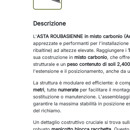
Descrizione
L'
ASTA ROUBASIENNE in misto carbonio (Ar
apprezzate e performanti per l'installazione
ribaltine) ad altezze elevate. Raggiungere i
sua costruzione in
misto carbonio
, che offre
strutturale e un
peso contenuto di soli 2,40
l'estensione e il posizionamento, anche da u
La struttura è modulare ed efficiente: è co
metri
, tutte
numerate
per facilitare il montag
sostituzione o manutenzione. L'assemblaggio 
garantire la massima stabilità in posizione e
del richiamo.
Un dettaglio costruttivo cruciale si trova sul
robusto
manicotto blocca racchetta
. Questo