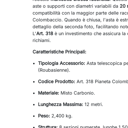
aste o supporti con diametri variabili da
20 
compatibilità con la maggior parte delle rac
Colombaccio. Quando è chiusa, l'asta è est
dettaglio della seconda foto, facilitando not
L'
Art. 318
è un investimento che assicura la co
richiami.
Caratteristiche Principali:
Tipologia Accessorio:
Asta telescopica pe
(Roubasienne).
Codice Prodotto:
Art. 318 Pianeta Colom
Materiale:
Misto Carbonio.
Lunghezza Massima:
12 metri.
Peso:
2,400 kg.
Struttura:
8 sezioni numerate, lunghe 1,50