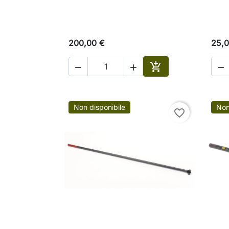
200,00 €
25,0




Aggiungi al carrell
Non disponibile
Non
favorite_border