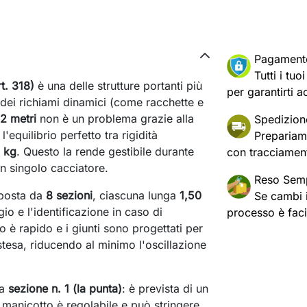
Pagament
Tutti i tu
t. 318)
è una delle strutture portanti più
per garantirti a
 dei richiami dinamici (come racchette e
12 metri
non è un problema grazie alla
Spedizion
 l'equilibrio perfetto tra rigidità
Prepariam
0 kg
. Questo la rende gestibile durante
con tracciament
n singolo cacciatore.
Reso Semp
mposta da
8 sezioni
, ciascuna lunga
1,50
Se cambi id
gio e l'identificazione in caso di
processo è fac
è rapido e i giunti sono progettati per
stesa, riducendo al minimo l'oscillazione
la
sezione n. 1 (la punta)
: è prevista di un
 manicotto è regolabile e può stringere