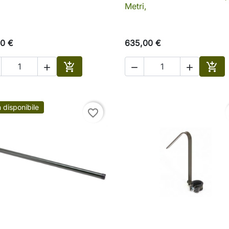
Metri,
0 €
635,00 €





o
Aggiungi al carrello
Aggi
 disponibile
favorite_border