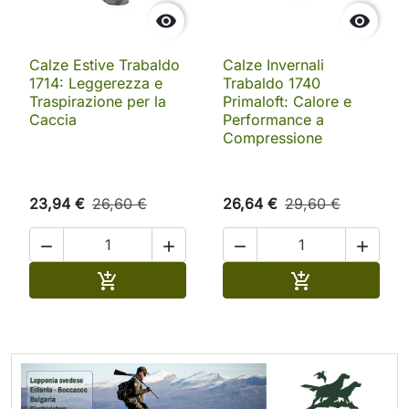


Calze Estive Trabaldo
Calze Invernali
1714: Leggerezza e
Trabaldo 1740
Traspirazione per la
Primaloft: Calore e
Caccia
Performance a
Compressione
23,94 €
26,60 €
26,64 €
29,60 €




Aggiungi al carrello
Aggiungi al ca

