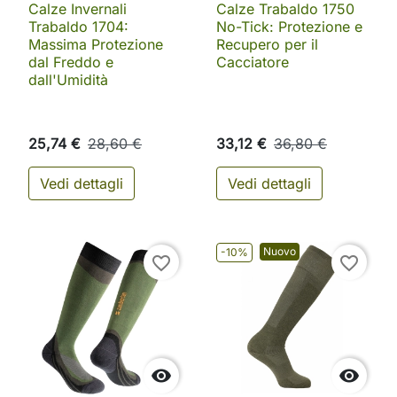
Calze Invernali
Calze Trabaldo 1750
Trabaldo 1704:
No-Tick: Protezione e
Massima Protezione
Recupero per il
dal Freddo e
Cacciatore
dall'Umidità
25,74 €
28,60 €
33,12 €
36,80 €
Vedi dettagli
Vedi dettagli
Nuovo
-10%
favorite_border
favorite_border

