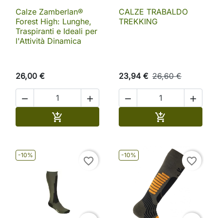
Calze Zamberlan®
CALZE TRABALDO
Forest High: Lunghe,
TREKKING
Traspiranti e Ideali per
l'Attività Dinamica
26,00 €
23,94 €
26,60 €




Aggiungi al carrello
Aggiungi al ca


-10%
-10%
favorite_border
favorite_border