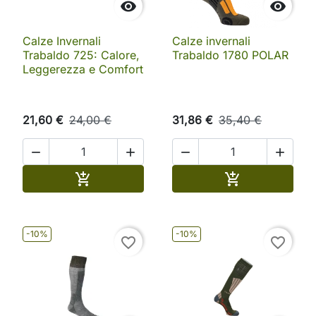


Calze Invernali
Calze invernali
Trabaldo 725: Calore,
Trabaldo 1780 POLAR
Leggerezza e Comfort
21,60 €
24,00 €
31,86 €
35,40 €




Aggiungi al carrello
Aggiungi al ca


-10%
-10%
favorite_border
favorite_border