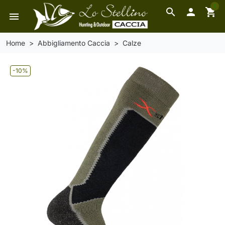
0
search

shopping_cart
menu
Home
Abbigliamento Caccia
Calze
-10%