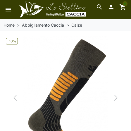
0
search

shopping_cart
menu
Home
Abbigliamento Caccia
Calze
-10%
Previous
Next