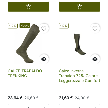
Aggiungi al carrello
Aggiungi al ca


Nuovo
-10%
-10%
favorite_border
favorite_border


CALZE TRABALDO
Calze Invernali
TREKKING
Trabaldo 725: Calore,
Leggerezza e Comfort
23,94 €
26,60 €
21,60 €
24,00 €