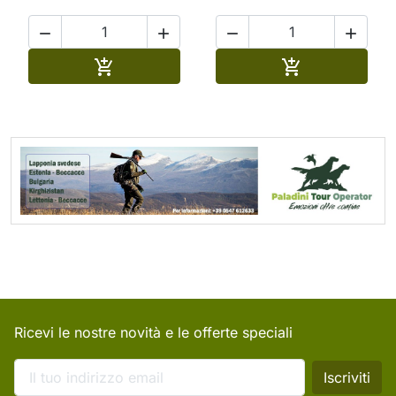




Aggiungi al carrello
Aggiungi al ca


Ricevi le nostre novità e le offerte speciali