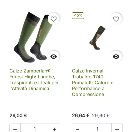
-10%
favorite_border
favorite_border


Calze Zamberlan®
Calze Invernali
Forest High: Lunghe,
Trabaldo 1740
Traspiranti e Ideali per
Primaloft: Calore e
l'Attività Dinamica
Performance a
Compressione
26,00 €
26,64 €
29,60 €



