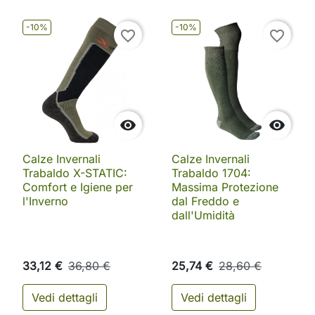
-10%
-10%
favorite_border
favorite_border


Calze Invernali
Calze Invernali
Trabaldo X-STATIC:
Trabaldo 1704:
Comfort e Igiene per
Massima Protezione
l'Inverno
dal Freddo e
dall'Umidità
33,12 €
36,80 €
25,74 €
28,60 €
Vedi dettagli
Vedi dettagli