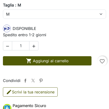
Taglia : M
DISPONIBILE
Spedito entro 1-2 giorni



Aggiungi al carrello
favorite_border
Condividi
Scrivi la tua recensione
Pagamento Sicuro