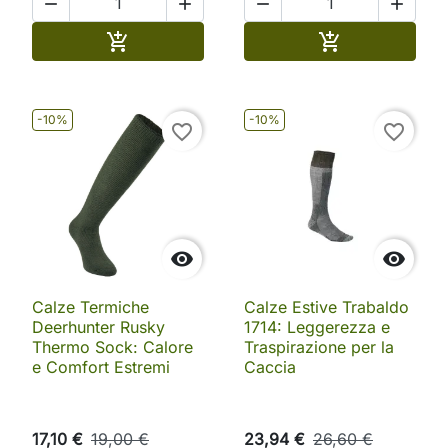




Aggiungi al carrello
Aggiungi al ca


-10%
-10%
favorite_border
favorite_border


Calze Termiche
Calze Estive Trabaldo
Deerhunter Rusky
1714: Leggerezza e
Thermo Sock: Calore
Traspirazione per la
e Comfort Estremi
Caccia
17,10 €
19,00 €
23,94 €
26,60 €