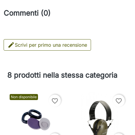
Commenti (0)

Scrivi per primo una recensione
8 prodotti nella stessa categoria
Non disponibile
favorite_border
favorite_border