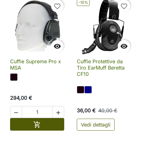
-10%
favorite_border
favorite_border


Cuffie Supreme Pro x
Cuffie Protettive da
MSA
Tiro EarMuff Beretta
CF10
294,00 €
36,00 €
40,00 €


Aggiungi al carrello

Vedi dettagli