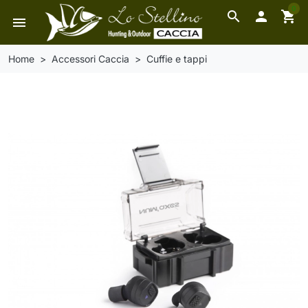
0
search

shopping_cart
menu
Home
Accessori Caccia
Cuffie e tappi