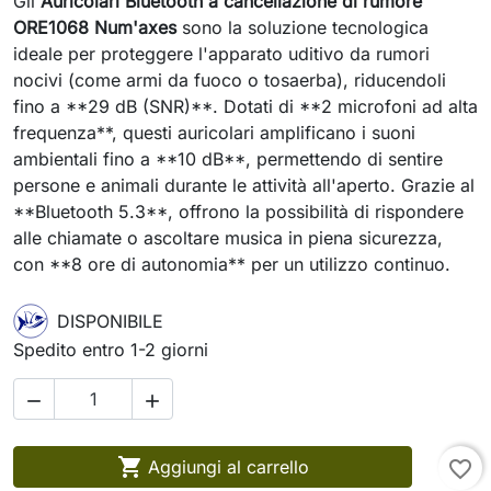
Gli
Auricolari Bluetooth a cancellazione di rumore
ORE1068 Num'axes
sono la soluzione tecnologica
ideale per proteggere l'apparato uditivo da rumori
nocivi (come armi da fuoco o tosaerba), riducendoli
fino a **29 dB (SNR)**. Dotati di **2 microfoni ad alta
frequenza**, questi auricolari amplificano i suoni
ambientali fino a **10 dB**, permettendo di sentire
persone e animali durante le attività all'aperto. Grazie al
**Bluetooth 5.3**, offrono la possibilità di rispondere
alle chiamate o ascoltare musica in piena sicurezza,
con **8 ore di autonomia** per un utilizzo continuo.
DISPONIBILE
Spedito entro 1-2 giorni



Aggiungi al carrello
favorite_border