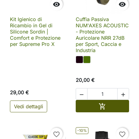


Kit Igienico di
Cuffia Passiva
Ricambio in Gel di
NUM'AXES ACOUSTIC
Silicone Sordin |
- Protezione
Comfort e Protezione
Auricolare NRR 27dB
per Supreme Pro X
per Sport, Caccia e
Industria
20,00 €
29,00 €


Aggiungi al ca

Vedi dettagli
-10%
favorite_border
favorite_border