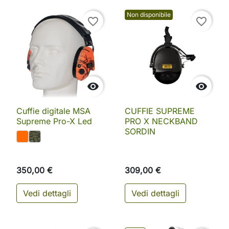
Non disponibile
favorite_border
favorite_border


Cuffie digitale MSA
CUFFIE SUPREME
Supreme Pro-X Led
PRO X NECKBAND
SORDIN
350,00 €
309,00 €
Vedi dettagli
Vedi dettagli