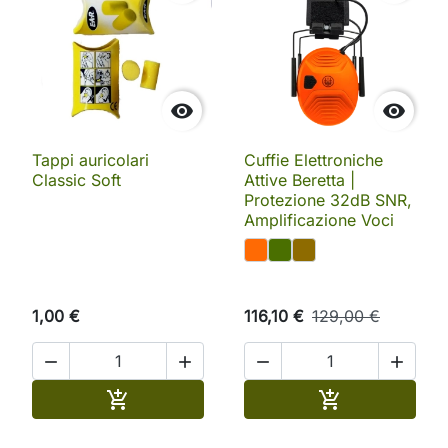


Tappi auricolari
Cuffie Elettroniche
Classic Soft
Attive Beretta |
Protezione 32dB SNR,
Amplificazione Voci
1,00 €
116,10 €
129,00 €




Aggiungi al carrello
Aggiungi al ca

