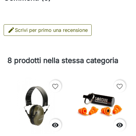

Scrivi per primo una recensione
8 prodotti nella stessa categoria
favorite_border
favorite_border

