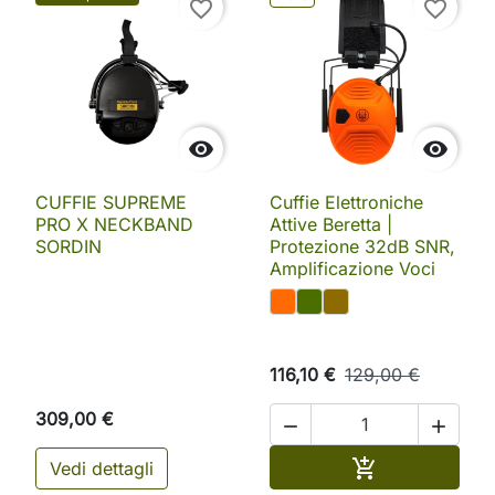
favorite_border
favorite_border


CUFFIE SUPREME
Cuffie Elettroniche
PRO X NECKBAND
Attive Beretta |
SORDIN
Protezione 32dB SNR,
Amplificazione Voci
116,10 €
129,00 €
309,00 €


Aggiungi al ca

Vedi dettagli