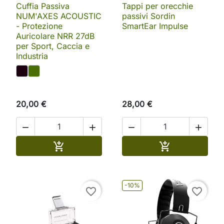
Cuffia Passiva
Tappi per orecchie
NUM'AXES ACOUSTIC
passivi Sordin
- Protezione
SmartEar Impulse
Auricolare NRR 27dB
per Sport, Caccia e
Industria
20,00 €
28,00 €




Aggiungi al carrello
Aggiungi al ca


-10%
favorite_border
favorite_border