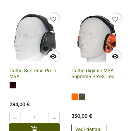
favorite_border
favorite_border


Cuffie Supreme Pro x
Cuffie digitale MSA
MSA
Supreme Pro-X Led
294,00 €
350,00 €


Aggiungi al carrello

Vedi dettagli