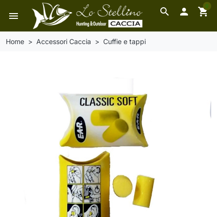
0
search

shopping_cart
menu
Home
Accessori Caccia
Cuffie e tappi