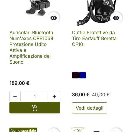


Auricolari Bluetooth
Cuffie Protettive da
Num'axes ORE1068:
Tiro EarMuff Beretta
Protezione Udito
CF10
Attiva e
Amplificazione del
Suono
189,00 €
36,00 €
40,00 €


Aggiungi al carrello

Vedi dettagli
Non disponibile
-10%