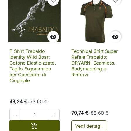


T-Shirt Trabaldo
Technical Shirt Super
Identity Wild Boar:
Rafale Trabaldo:
Cotone Elasticizzato,
DRYARN, Seamless,
Taglio Ergonomico
Bodymapping e
per Cacciatori di
Rinforzi
Cinghiale
48,24 €
53,60 €
79,74 €
88,60 €


Aggiungi al carrello

Vedi dettagli