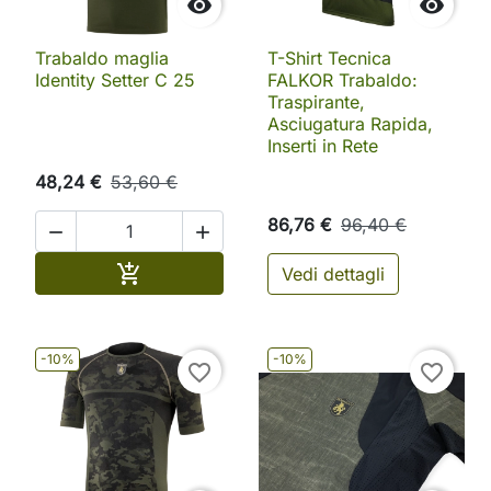


Trabaldo maglia
T-Shirt Tecnica
Identity Setter C 25
FALKOR Trabaldo:
Traspirante,
Asciugatura Rapida,
Inserti in Rete
48,24 €
53,60 €
86,76 €
96,40 €


Aggiungi al carrello

Vedi dettagli
-10%
-10%
favorite_border
favorite_border