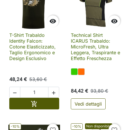


T-Shirt Trabaldo
Technical Shirt
Identity Falcon:
ICARUS Trabaldo:
Cotone Elasticizzato,
MicroFresh, Ultra
Taglio Ergonomico e
Leggera, Traspirante e
Design Esclusivo
Effetto Freschezza
48,24 €
53,60 €
84,42 €
93,80 €


Aggiungi al carrello

Vedi dettagli
Non disponibile
-10%
-10%
favorite_border
favorite_border