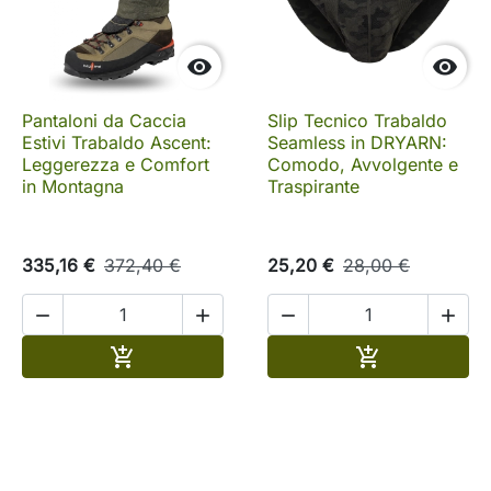


Pantaloni da Caccia
Slip Tecnico Trabaldo
Estivi Trabaldo Ascent:
Seamless in DRYARN:
Leggerezza e Comfort
Comodo, Avvolgente e
in Montagna
Traspirante
335,16 €
372,40 €
25,20 €
28,00 €




Aggiungi al carrello
Aggiungi al c

