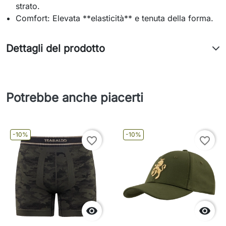
strato.
Comfort: Elevata **elasticità** e tenuta della forma.
Dettagli del prodotto
Potrebbe anche piacerti
-10%
-10%
favorite_border
favorite_border

