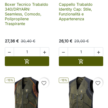
Boxer Tecnico Trabaldo
Cappello Trabaldo
340/DRYARN:
Identity Cap: Stile,
Seamless, Comodo,
Funzionalità e
Polipropilene
Appartenenza
Traspirante
27,36 €
30,40 €
26,10 €
29,00 €




Aggiungi al carrello
Aggiungi al c


-15%
-15%
favorite_border
favorite_border