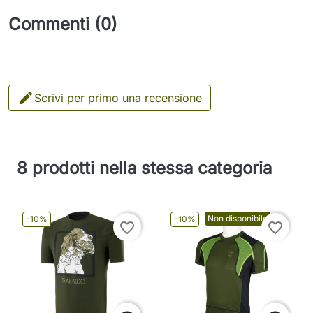
Commenti (0)

Scrivi per primo una recensione
8 prodotti nella stessa categoria
Non disponibile
-10%
-10%
favorite_border
favorite_border