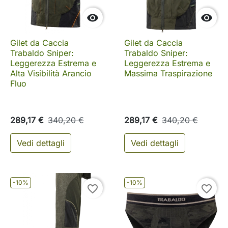


Gilet da Caccia
Gilet da Caccia
Trabaldo Sniper:
Trabaldo Sniper:
Leggerezza Estrema e
Leggerezza Estrema e
Alta Visibilità Arancio
Massima Traspirazione
Fluo
289,17 €
340,20 €
289,17 €
340,20 €
Vedi dettagli
Vedi dettagli
-10%
-10%
favorite_border
favorite_border