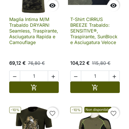


Maglia Intima M/M
T-Shirt CIRRUS
Trabaldo DRYARN:
BREEZE Trabaldo:
Seamless, Traspirante,
SENSITIVE®,
Asciugatura Rapida e
Traspirante, SunBlock
Camouflage
e Asciugatura Veloce
69,12 €
76,80 €
104,22 €
115,80 €




Aggiungi al carrello
Aggiungi al ca


Non disponibile
-10%
-10%
favorite_border
favorite_border