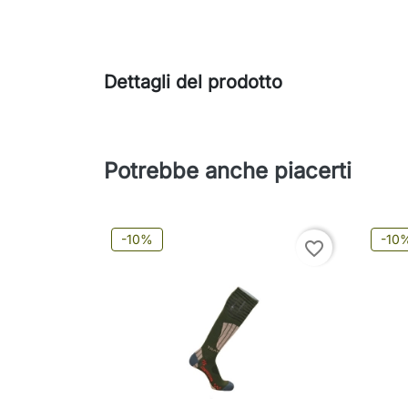
Dettagli del prodotto
Potrebbe anche piacerti
-10%
-10
favorite_border