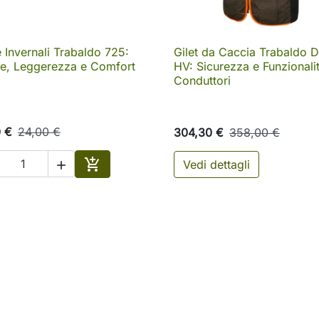
 Invernali Trabaldo 725:
Gilet da Caccia Trabaldo D

Anteprima

Anteprima
re, Leggerezza e Comfort
HV: Sicurezza e Funzionali
Conduttori
0 €
24,00 €
304,30 €
358,00 €

Vedi dettagli

Aggiungi al carrello