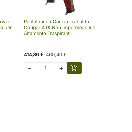
river
Pantaloni da Caccia Trabaldo

Anteprima
tà per
Cougar 4.0: Non Impermeabili e
Altamente Traspiranti
414,36 €
460,40 €



Aggiungi al carrello