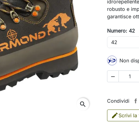
idrorepellent
robusto e im
garantisce ot
Numero: 42
Non disp

Condividi
search
Scrivi la