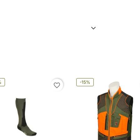
%
-15%
favorite_border