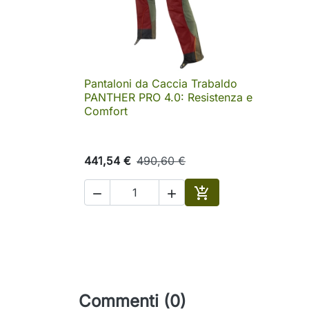
Pantaloni da Caccia Trabaldo

Anteprima
PANTHER PRO 4.0: Resistenza e
Comfort
441,54 €
490,60 €



Aggiungi al carrello
Commenti (0)