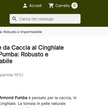

shopping_cart
0
Accedi
Carrello
search
a: Robusto e Impermeabile
 da Caccia al Cinghiale
Pumba: Robusto e
bile
sparmia 10%)
Armond Pumba
è pensato per la caccia, in
cinghiale. La tomaia in pelle naturale