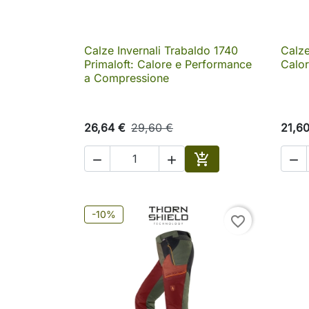
Calze Invernali Trabaldo 1740
Calze

Anteprima
Primaloft: Calore e Performance
Calo
a Compressione
26,64 €
29,60 €
21,6




Aggiungi al carrello
-10%
favorite_border