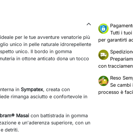
Pagament
Tutti i tu
deale per le tue avventure venatorie più
per garantirti a
lio unico in pelle naturale idrorepellente
 aspetto unico. Il bordo in gomma
Spedizion
inuteria in ottone anticato dona un tocco
Prepariam
con tracciament
Reso Semp
Se cambi id
nterna in
Sympatex
, creata con
processo è fac
piede rimanga asciutto e confortevole in
ibram® Masai
con battistrada in gomma
zzazione e un'aderenza superiore, con un
 detriti.