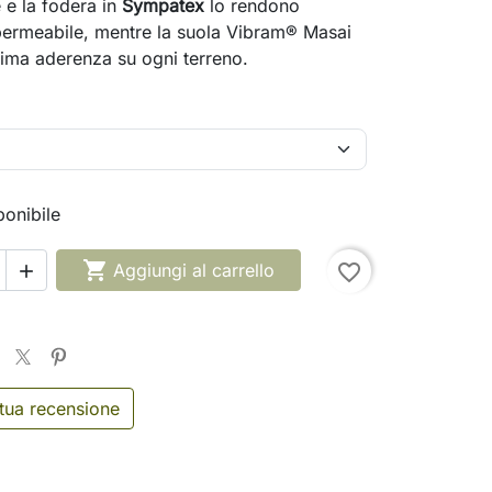
e e la fodera in
Sympatex
lo rendono
permeabile, mentre la suola Vibram® Masai
tima aderenza su ogni terreno.
onibile

Aggiungi al carrello
favorite_border

 tua recensione