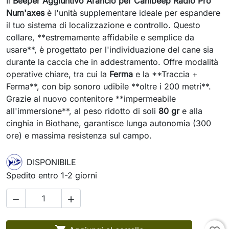
Il
Beeper Aggiuntivo Arancio per Canibeep Radio Pro
Num'axes
è l'unità supplementare ideale per espandere
il tuo sistema di localizzazione e controllo. Questo
collare, **estremamente affidabile e semplice da
usare**, è progettato per l'individuazione del cane sia
durante la caccia che in addestramento. Offre modalità
operative chiare, tra cui la
Ferma
e la **Traccia +
Ferma**, con bip sonoro udibile **oltre i 200 metri**.
Grazie al nuovo contenitore **impermeabile
all'immersione**, al peso ridotto di soli
80 gr
e alla
cinghia in Biothane, garantisce lunga autonomia (300
ore) e massima resistenza sul campo.
DISPONIBILE
Spedito entro 1-2 giorni

