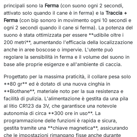
principali sono la
Ferma
(con suono ogni 2 secondi,
attivato solo quando il cane è in ferma) e la
Traccia +
Ferma
(con bip sonoro in movimento ogni 10 secondi e
ogni 2 secondi quando il cane si ferma). La potenza del
suono è stata ottimizzata per essere **udibile oltre i
200 metri**, aumentando l'efficacia della localizzazione
anche in aree boscose o impervie. L'utente può
regolare la sensibilità in ferma e il volume del suono in
base alle proprie esigenze e all'ambiente di caccia.
Progettato per la massima praticità, il collare pesa solo
**80 gr** ed è dotato di una nuova cinghia in
**Biothane**, materiale noto per la sua resistenza e
facilità di pulizia. L'alimentazione è gestita da una pila
al litio CR123 da 3V, che garantisce una notevole
autonomia di circa **300 ore in uso**. La
programmazione delle funzioni è rapida e sicura,
gestita tramite una **chiave magnetica**, assicurando
che le impostazioni rimangano fisse anche durante