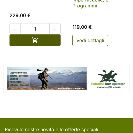
Programmi
229,00 €
119,00 €


Aggiungi al carrello

Vedi dettagli
Ricevi le nostre novità e le offerte speciali