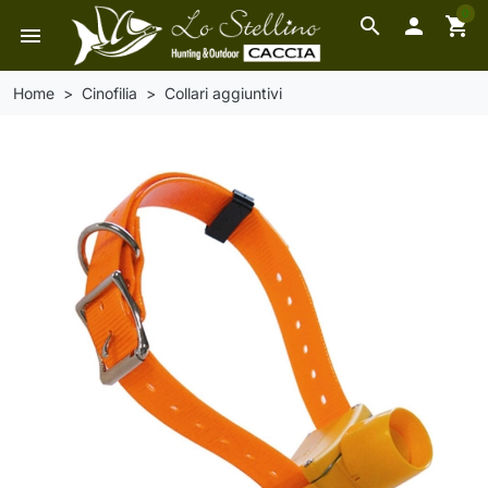
0
search

shopping_cart
menu
Home
Cinofilia
Collari aggiuntivi