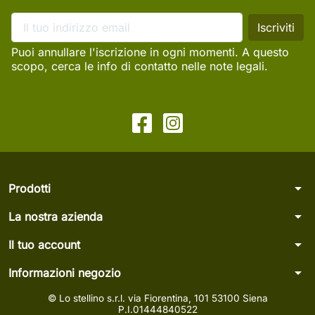
Puoi annullare l'iscrizione in ogni momenti. A questo
scopo, cerca le info di contatto nelle note legali.
arrow_drop_down
Prodotti
arrow_drop_down
La nostra azienda
arrow_drop_down
Il tuo account
arrow_drop_down
Informazioni negozio
© Lo stellino s.r.l. via Fiorentina, 101 53100 Siena
P.I.01444840522