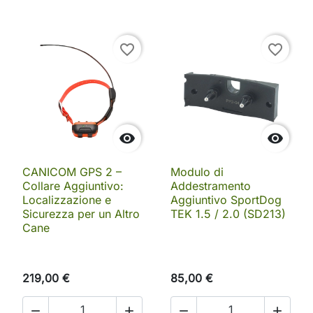
favorite_border
favorite_border


CANICOM GPS 2 –
Modulo di
Collare Aggiuntivo:
Addestramento
Localizzazione e
Aggiuntivo SportDog
Sicurezza per un Altro
TEK 1.5 / 2.0 (SD213)
Cane
219,00 €
85,00 €



