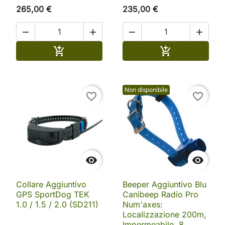
265,00 €
235,00 €




Aggiungi al carrello
Aggiungi al ca


Non disponibile
favorite_border
favorite_border


Collare Aggiuntivo
Beeper Aggiuntivo Blu
GPS SportDog TEK
Canibeep Radio Pro
1.0 / 1.5 / 2.0 (SD211)
Num'axes:
Localizzazione 200m,
Impermeabile, 8