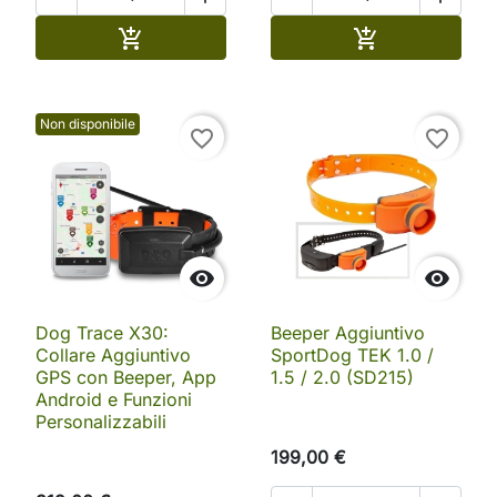
Aggiungi al carrello
Aggiungi al ca


Non disponibile
favorite_border
favorite_border


Dog Trace X30:
Beeper Aggiuntivo
Collare Aggiuntivo
SportDog TEK 1.0 /
GPS con Beeper, App
1.5 / 2.0 (SD215)
Android e Funzioni
Personalizzabili
199,00 €