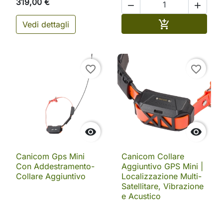
319,00 €


Aggiungi al ca

Vedi dettagli
favorite_border
favorite_border


Canicom Gps Mini
Canicom Collare
Con Addestramento-
Aggiuntivo GPS Mini |
Collare Aggiuntivo
Localizzazione Multi-
Satellitare, Vibrazione
e Acustico