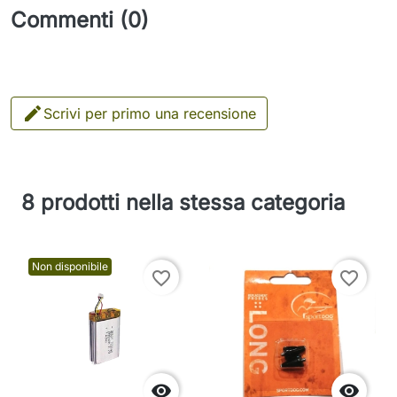
Commenti (0)

Scrivi per primo una recensione
8 prodotti nella stessa categoria
Non disponibile
favorite_border
favorite_border

