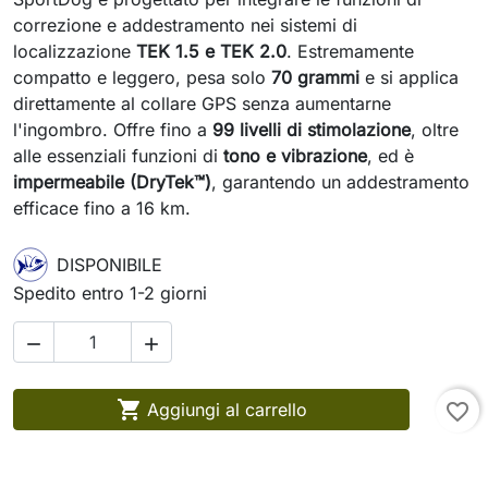
correzione e addestramento nei sistemi di
localizzazione
TEK 1.5 e TEK 2.0
. Estremamente
compatto e leggero, pesa solo
70 grammi
e si applica
direttamente al collare GPS senza aumentarne
l'ingombro. Offre fino a
99 livelli di stimolazione
, oltre
alle essenziali funzioni di
tono e vibrazione
, ed è
impermeabile (DryTek™)
, garantendo un addestramento
efficace fino a 16 km.
DISPONIBILE
Spedito entro 1-2 giorni



Aggiungi al carrello
favorite_border