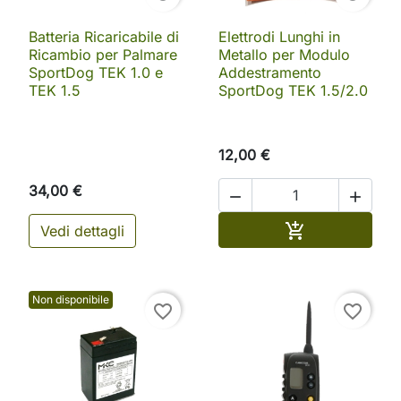
Batteria Ricaricabile di
Elettrodi Lunghi in
Ricambio per Palmare
Metallo per Modulo
SportDog TEK 1.0 e
Addestramento
TEK 1.5
SportDog TEK 1.5/2.0
12,00 €
34,00 €


Aggiungi al ca

Vedi dettagli
Non disponibile
favorite_border
favorite_border