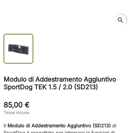
search
Modulo di Addestramento Aggiuntivo
SportDog TEK 1.5 / 2.0 (SD213)
85,00 €
Tasse incluse
Il
Modulo di Addestramento Aggiuntivo (SD213)
di
SportDog è progettato per integrare le funzioni di