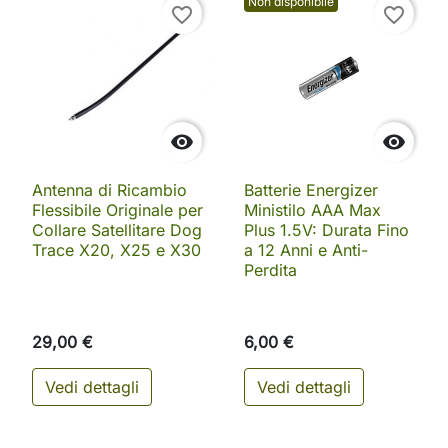
Non disponibile
favorite_border
favorite_border


Antenna di Ricambio
Batterie Energizer
Flessibile Originale per
Ministilo AAA Max
Collare Satellitare Dog
Plus 1.5V: Durata Fino
Trace X20, X25 e X30
a 12 Anni e Anti-
Perdita
29,00 €
6,00 €
Vedi dettagli
Vedi dettagli