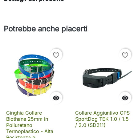
Potrebbe anche piacerti
favorite_border
favorite_border


Cinghia Collare
Collare Aggiuntivo GPS
Biothane 25mm in
SportDog TEK 1.0 / 1.5
Poliuretano
/ 2.0 (SD211)
Termoplastico - Alta
Resistenza e