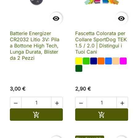


Batterie Energizer
Fascetta Colorata per
CR2032 Litio 3V: Pila
Collare SportDog TEK
a Bottone High Tech,
1.5 / 2.0 | Distingui i
Lunga Durata, Blister
Tuoi Cani
da 2 Pezzi
3,00 €
2,90 €




Aggiungi al carrello
Aggiungi al ca

