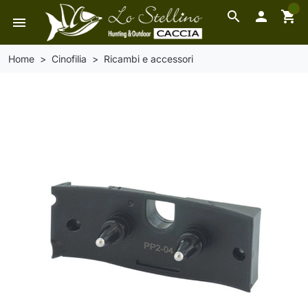
0
search

shopping_cart
menu
Home
Cinofilia
Ricambi e accessori