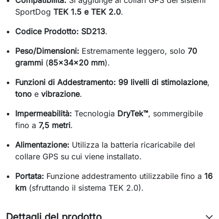
Compatibilità:
Si aggiunge ai collari GPS dei sistemi
SportDog
TEK 1.5 e TEK 2.0
.
Codice Prodotto:
SD213
.
Peso/Dimensioni:
Estremamente leggero, solo
70
grammi
(
85x34x20 mm
).
Funzioni di Addestramento:
99 livelli di stimolazione
,
tono
e
vibrazione
.
Impermeabilità:
Tecnologia
DryTek™
, sommergibile
fino a
7,5 metri
.
Alimentazione:
Utilizza la batteria ricaricabile del
collare GPS su cui viene installato.
Portata:
Funzione addestramento utilizzabile fino a
16
km
(sfruttando il sistema TEK 2.0).
Dettagli del prodotto