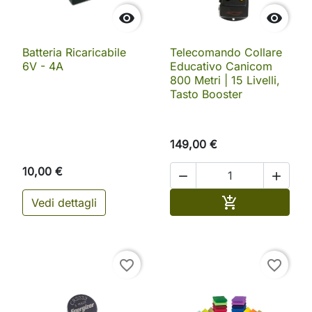


Batteria Ricaricabile
Telecomando Collare
6V - 4A
Educativo Canicom
800 Metri | 15 Livelli,
Tasto Booster
149,00 €
10,00 €


Aggiungi al ca

Vedi dettagli
favorite_border
favorite_border