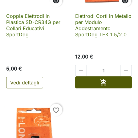


Coppia Elettrodi in
Elettrodi Corti in Metallo
Plastica SD-CR34G per
per Modulo
Collari Educativi
Addestramento
SportDog
SportDog TEK 1.5/2.0
12,00 €
5,00 €


Aggiungi al c

Vedi dettagli
favorite_border