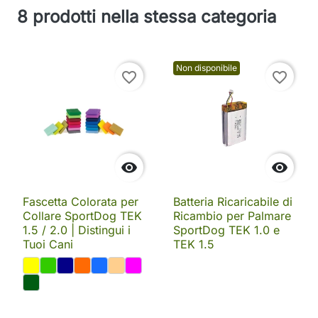
8 prodotti nella stessa categoria
Non disponibile
favorite_border
favorite_border


Fascetta Colorata per
Batteria Ricaricabile di
Collare SportDog TEK
Ricambio per Palmare
1.5 / 2.0 | Distingui i
SportDog TEK 1.0 e
Tuoi Cani
TEK 1.5