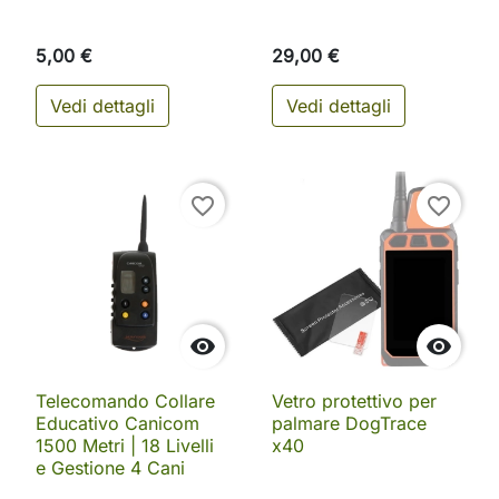
5,00 €
29,00 €
Vedi dettagli
Vedi dettagli
favorite_border
favorite_border


Telecomando Collare
Vetro protettivo per
Educativo Canicom
palmare DogTrace
1500 Metri | 18 Livelli
x40
e Gestione 4 Cani