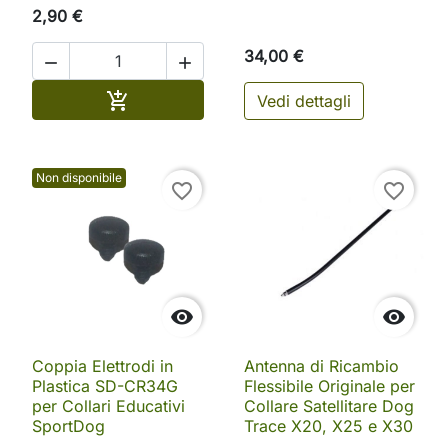
2,90 €
34,00 €


Aggiungi al carrello

Vedi dettagli
Non disponibile
favorite_border
favorite_border


Coppia Elettrodi in
Antenna di Ricambio
Plastica SD-CR34G
Flessibile Originale per
per Collari Educativi
Collare Satellitare Dog
SportDog
Trace X20, X25 e X30