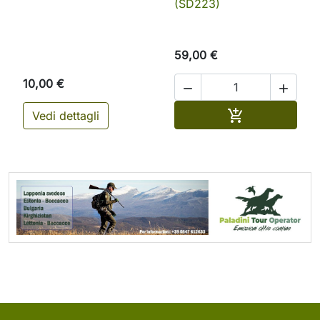
(SD223)
59,00 €
10,00 €


Aggiungi al ca

Vedi dettagli