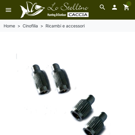
0
search

shopping_cart
menu
Home
Cinofilia
Ricambi e accessori