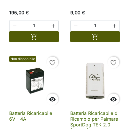
195,00 €
9,00 €




Aggiungi al carrello
Aggiungi al ca


Non disponibile
favorite_border
favorite_border


Batteria Ricaricabile
Batteria Ricaricabile di
6V - 4A
Ricambio per Palmare
SportDog TEK 2.0