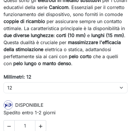
Questi sono gli
elettrodi in metallo sostitutivi
per i collari
educativi della serie
Canicom
. Essenziali per il corretto
funzionamento del dispositivo, sono forniti in comode
coppie di ricambio
per assicurare sempre un contatto
ottimale. La caratteristica principale è la disponibilità in
due diverse lunghezze: corti (10 mm)
e
lunghi (15 mm)
.
Questa dualità è cruciale per
massimizzare l'efficacia
della stimolazione
elettrica o statica, adattandosi
perfettamente sia ai cani con
pelo corto
che a quelli
con
pelo lungo o manto denso
.
Millimetri: 12
DISPONIBILE
Spedito entro 1-2 giorni

