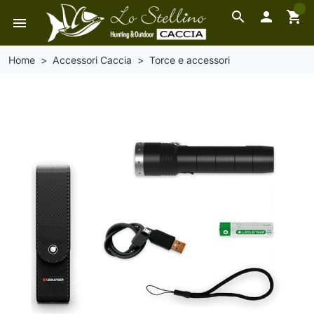
0
search

shopping_cart
menu
Home
Accessori Caccia
Torce e accessori