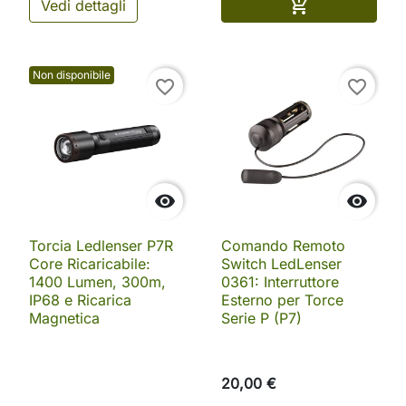
Aggiungi al ca

Vedi dettagli
Non disponibile
favorite_border
favorite_border


Torcia Ledlenser P7R
Comando Remoto
Core Ricaricabile:
Switch LedLenser
1400 Lumen, 300m,
0361: Interruttore
IP68 e Ricarica
Esterno per Torce
Magnetica
Serie P (P7)
20,00 €