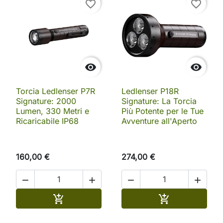
favorite_border
favorite_border


Torcia Ledlenser P7R
Ledlenser P18R
Signature: 2000
Signature: La Torcia
Lumen, 330 Metri e
Più Potente per le Tue
Ricaricabile IP68
Avventure all'Aperto
160,00 €
274,00 €




Aggiungi al carrello
Aggiungi al ca

