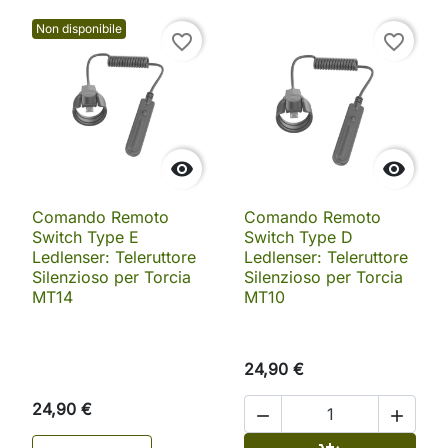
Non disponibile
favorite_border
favorite_border


Comando Remoto
Comando Remoto
Switch Type E
Switch Type D
Ledlenser: Teleruttore
Ledlenser: Teleruttore
Silenzioso per Torcia
Silenzioso per Torcia
MT14
MT10
24,90 €
24,90 €

