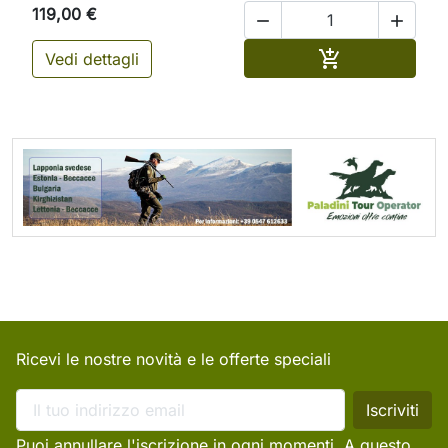
119,00 €


Aggiungi al ca

Vedi dettagli
Ricevi le nostre novità e le offerte speciali
Puoi annullare l'iscrizione in ogni momenti. A questo