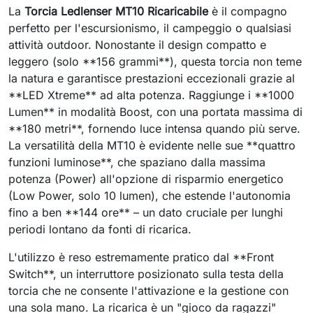
La
Torcia Ledlenser MT10 Ricaricabile
è il compagno
perfetto per l'escursionismo, il campeggio o qualsiasi
attività outdoor. Nonostante il design compatto e
leggero (solo **156 grammi**), questa torcia non teme
la natura e garantisce prestazioni eccezionali grazie al
**LED Xtreme** ad alta potenza. Raggiunge i **1000
Lumen** in modalità Boost, con una portata massima di
**180 metri**, fornendo luce intensa quando più serve.
La versatilità della MT10 è evidente nelle sue **quattro
funzioni luminose**, che spaziano dalla massima
potenza (Power) all'opzione di risparmio energetico
(Low Power, solo 10 lumen), che estende l'autonomia
fino a ben **144 ore** – un dato cruciale per lunghi
periodi lontano da fonti di ricarica.
L'utilizzo è reso estremamente pratico dal **Front
Switch**, un interruttore posizionato sulla testa della
torcia che ne consente l'attivazione e la gestione con
una sola mano. La ricarica è un "gioco da ragazzi"