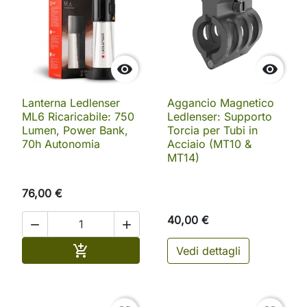


Lanterna Ledlenser
Aggancio Magnetico
ML6 Ricaricabile: 750
Ledlenser: Supporto
Lumen, Power Bank,
Torcia per Tubi in
70h Autonomia
Acciaio (MT10 &
MT14)
76,00 €
40,00 €


Aggiungi al carrello

Vedi dettagli