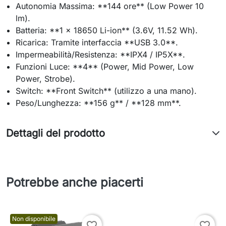
Autonomia Massima: **144 ore** (Low Power 10
lm).
Batteria: **1 x 18650 Li-ion** (3.6V, 11.52 Wh).
Ricarica: Tramite interfaccia **USB 3.0**.
Impermeabilità/Resistenza: **IPX4 / IP5X**.
Funzioni Luce: **4** (Power, Mid Power, Low
Power, Strobe).
Switch: **Front Switch** (utilizzo a una mano).
Peso/Lunghezza: **156 g** / **128 mm**.
Dettagli del prodotto
Potrebbe anche piacerti
Non disponibile
favorite_border
favorite_border