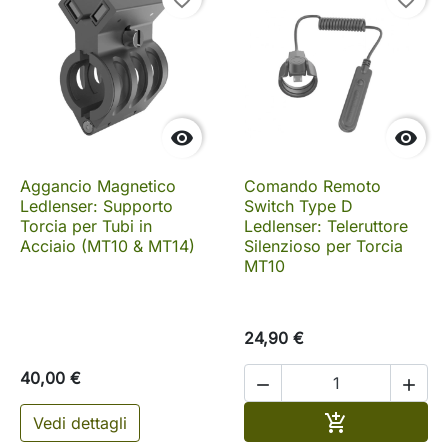


Aggancio Magnetico
Comando Remoto
Ledlenser: Supporto
Switch Type D
Torcia per Tubi in
Ledlenser: Teleruttore
Acciaio (MT10 & MT14)
Silenzioso per Torcia
MT10
24,90 €
40,00 €


Aggiungi al c

Vedi dettagli