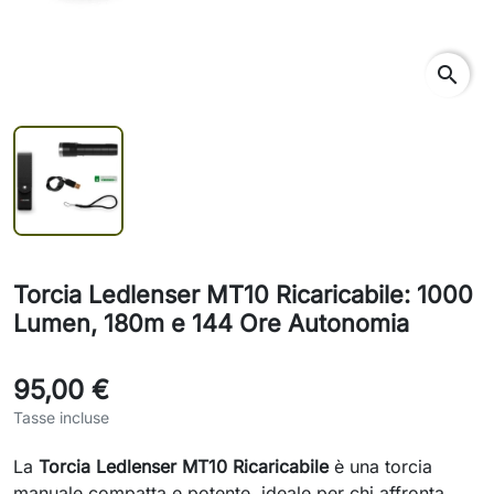
search
Torcia Ledlenser MT10 Ricaricabile: 1000
Lumen, 180m e 144 Ore Autonomia
95,00 €
Tasse incluse
La
Torcia Ledlenser MT10 Ricaricabile
è una torcia
manuale compatta e potente, ideale per chi affronta