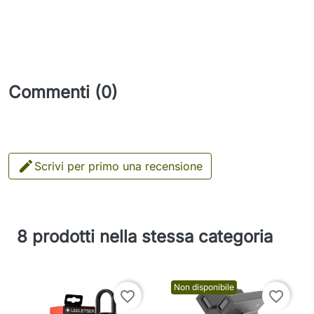
Commenti (0)

Scrivi per primo una recensione
8 prodotti nella stessa categoria
Non disponibile
favorite_border
favorite_border