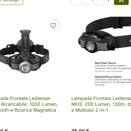
Aggi
favorite_border
ada Frontale Ledlenser
Lampada Frontale Ledlens

Anteprima

Anteprima
Ricaricabile: 1000 Lumen,
MH3: 200 Lumen, 130m, Ib
ooth e Ricarica Magnetica
e Multiuso 2-in-1
00 €
35,90 €