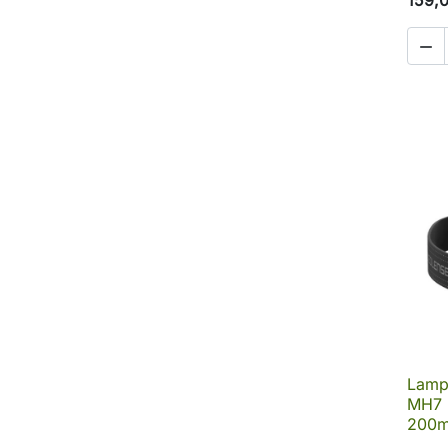

Lamp
MH7 R
200m 