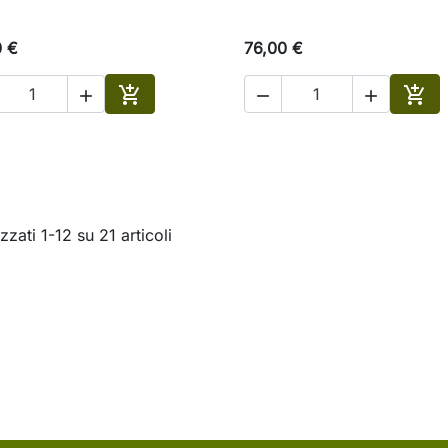
0 €
76,00 €





Aggiungi al carrello
Aggi
zzati 1-12 su 21 articoli