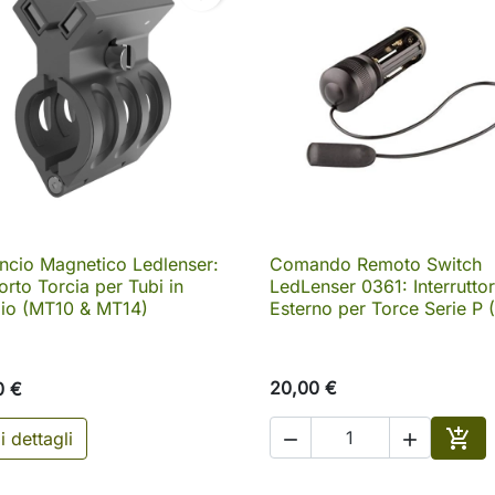
ncio Magnetico Ledlenser:
Comando Remoto Switch

Anteprima

Anteprima
rto Torcia per Tubi in
LedLenser 0361: Interrutto
aio (MT10 & MT14)
Esterno per Torce Serie P 
20,00 €
0 €

i dettagli


Aggi