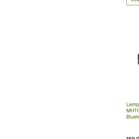
Lamp
MH11 
Bluet
159,