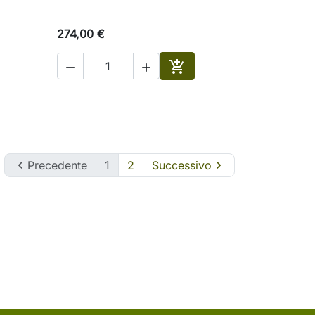
274,00 €



ungi al carrello
Aggiungi al carrello

Precedente
1
2
Successivo
