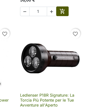



ungi al carrello
Aggiungi al carrello
favorite_border
favorite_border
Ledlenser P18R Signature: La

Anteprima
Power
Torcia Più Potente per le Tue
Avventure all'Aperto