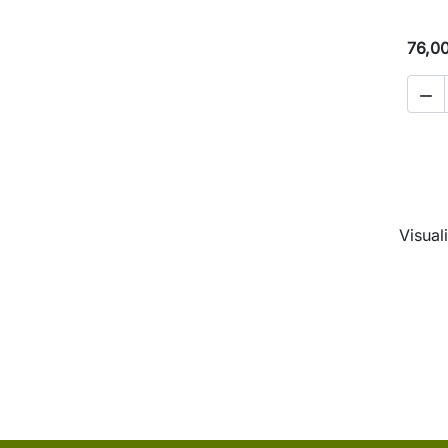
76,0

Visuali