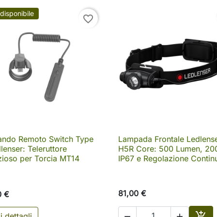
disponibile
favorite_border
ndo Remoto Switch Type
Lampada Frontale Ledlens

Anteprima

Anteprima
lenser: Teleruttore
H5R Core: 500 Lumen, 20
zioso per Torcia MT14
IP67 e Regolazione Contin
81,00 €
0 €

i dettagli

