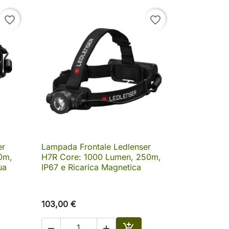
favorite_border
favorite_border
er
Lampada Frontale Ledlenser

Anteprima
0m,
H7R Core: 1000 Lumen, 250m,
ua
IP67 e Ricarica Magnetica
103,00 €


