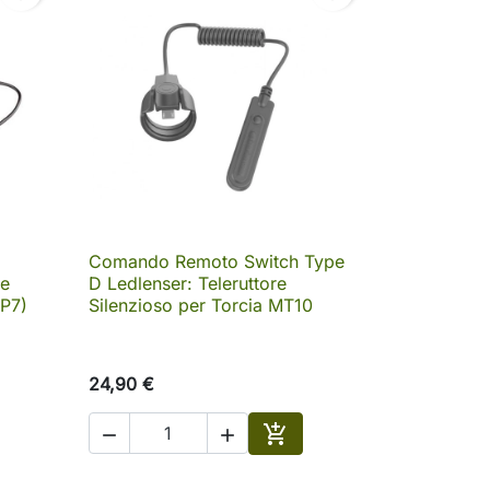
Comando Remoto Switch Type

Anteprima
re
D Ledlenser: Teleruttore
(P7)
Silenzioso per Torcia MT10
24,90 €



ungi al carrello
Aggiungi al carrello