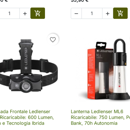





Aggiungi al carrello
Aggi
favorite_border
ada Frontale Ledlenser
Lanterna Ledlenser ML6

Anteprima

Anteprima
icaricabile: 600 Lumen,
Ricaricabile: 750 Lumen, 
e Tecnologia Ibrida
Bank, 70h Autonomia