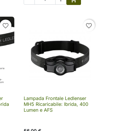
ungi al carrello
Aggiungi al carrello
favorite_border
favorite_border
er
Lampada Frontale Ledlenser

Anteprima
rida
MH5 Ricaricabile: Ibrida, 400
Lumen e AFS
56,00 €