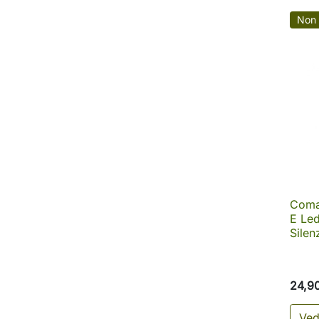
Non 
Coma
E Led
Silen
24,9
Ved