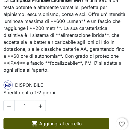
La
Lampada Frontale Ledlenser MH7
è una torcia da
testa potente e altamente versatile, perfetta per
alpinismo, escursionismo, corsa e sci. Offre un'intensità
luminosa massima di **600 Lumen** e un fascio che
raggiunge i **200 metri**. La sua caratteristica
distintiva è il sistema di **alimentazione ibrida**, che
accetta sia la batteria ricaricabile agli ioni di litio in
dotazione, sia le classiche batterie AA, garantendo fino
a **60 ore di autonomia**. Con grado di protezione
**IPX4** e fascio **focalizzabile**, l'MH7 si adatta a
ogni sfida all'aperto.
DISPONIBILE
Spedito entro 1-2 giorni



Aggiungi al carrello
favorite_border