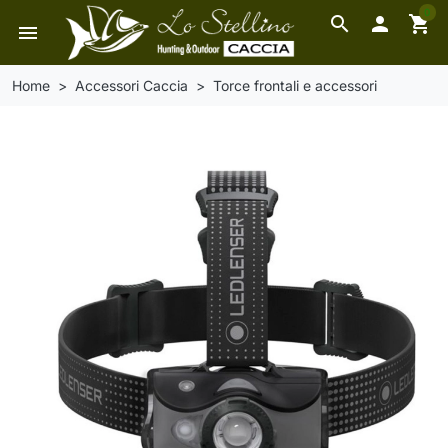
0
search

shopping_cart
menu
Home
Accessori Caccia
Torce frontali e accessori