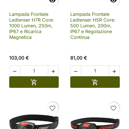


Lampada Frontale
Lampada Frontale
Ledlenser H7R Core:
Ledlenser H5R Core:
1000 Lumen, 250m,
500 Lumen, 200m,
IP67 e Ricarica
IP67 e Regolazione
Magnetica
Continua
103,00 €
81,00 €




Aggiungi al carrello
Aggiungi al ca


favorite_border
favorite_border