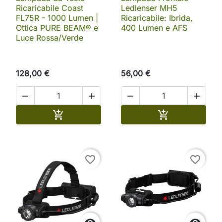
Ricaricabile Coast
Ledlenser MH5
FL75R - 1000 Lumen |
Ricaricabile: Ibrida,
Ottica PURE BEAM® e
400 Lumen e AFS
Luce Rossa/Verde
128,00 €
56,00 €




Aggiungi al carrello
Aggiungi al ca


favorite_border
favorite_border