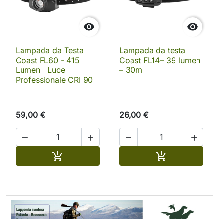


Lampada da Testa
Lampada da testa
Coast FL60 - 415
Coast FL14– 39 lumen
Lumen | Luce
– 30m
Professionale CRI 90
59,00 €
26,00 €




Aggiungi al carrello
Aggiungi al ca

