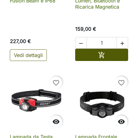
Fusion Beam e IP68
Lumen, Bluetooth e
Ricarica Magnetica
159,00 €
227,00 €


Aggiungi al ca

Vedi dettagli
favorite_border
favorite_border


Lampada da Testa
Lampada Frontale