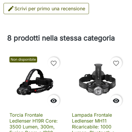

Scrivi per primo una recensione
8 prodotti nella stessa categoria
Non disponibile
favorite_border
favorite_border


Torcia Frontale
Lampada Frontale
Ledlenser H19R Core:
Ledlenser MH11
3500 Lumen, 300m,
Ricaricabile: 1000