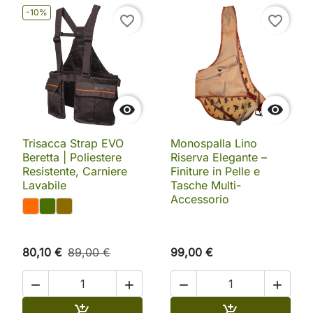
-10%
favorite_border
favorite_border


Trisacca Strap EVO
Monospalla Lino
Beretta | Poliestere
Riserva Elegante –
Resistente, Carniere
Finiture in Pelle e
Lavabile
Tasche Multi-
Accessorio
80,10 €
89,00 €
99,00 €




Aggiungi al carrello
Aggiungi al ca

