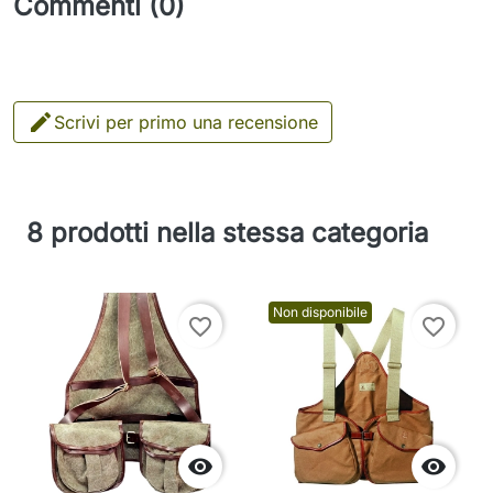
Commenti (0)

Scrivi per primo una recensione
8 prodotti nella stessa categoria
Non disponibile
favorite_border
favorite_border

