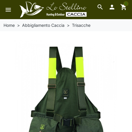
0
search

shopping_cart
menu
Home
Abbigliamento Caccia
Trisacche