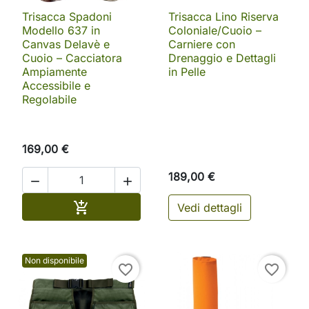
Trisacca Spadoni
Trisacca Lino Riserva
Modello 637 in
Coloniale/Cuoio –
Canvas Delavè e
Carniere con
Cuoio – Cacciatora
Drenaggio e Dettagli
Ampiamente
in Pelle
Accessibile e
Regolabile
169,00 €
189,00 €


Aggiungi al carrello

Vedi dettagli
Non disponibile
favorite_border
favorite_border