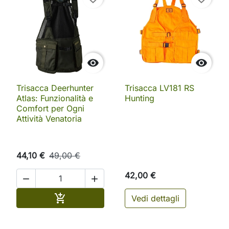


Trisacca Deerhunter
Trisacca LV181 RS
Atlas: Funzionalità e
Hunting
Comfort per Ogni
Attività Venatoria
44,10 €
49,00 €
42,00 €


Aggiungi al carrello

Vedi dettagli