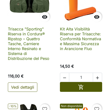


Trisacca "Sporting"
Kit Alta Visibilità
Riserva in Cordura®
Riserva per Trisacche:
Ripstop – Quattro
Conformità Normativa
Tasche, Carniere
e Massima Sicurezza
Interno Resinato e
in Arancione Fluo
Sistema di
Distribuzione del Peso
14,50 €
116,00 €


Aggiungi al ca

Vedi dettagli
Non disponibile
-10%
favorite_border
favorite_border