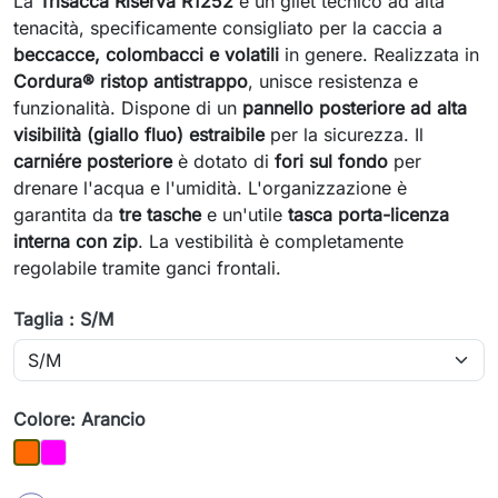
La
Trisacca Riserva R1252
è un gilet tecnico ad alta
tenacità, specificamente consigliato per la caccia a
beccacce, colombacci e volatili
in genere. Realizzata in
Cordura® ristop antistrappo
, unisce resistenza e
funzionalità. Dispone di un
pannello posteriore ad alta
visibilità (giallo fluo) estraibile
per la sicurezza. Il
carniére posteriore
è dotato di
fori sul fondo
per
drenare l'acqua e l'umidità. L'organizzazione è
garantita da
tre tasche
e un'utile
tasca porta-licenza
interna con zip
. La vestibilità è completamente
regolabile tramite ganci frontali.
Taglia : S/M
Colore: Arancio
Fucsia
Arancio