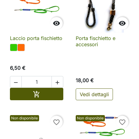


Laccio porta fischietto
Porta fischietto e
accessori
6,50 €
18,00 €


Aggiungi al carrello

Vedi dettagli
Non disponibile
Non disponibile
favorite_border
favorite_border