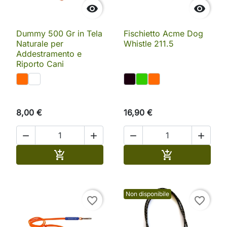


Dummy 500 Gr in Tela
Fischietto Acme Dog
Naturale per
Whistle 211.5
Addestramento e
Riporto Cani
8,00 €
16,90 €




Aggiungi al carrello
Aggiungi al ca


Non disponibile
favorite_border
favorite_border