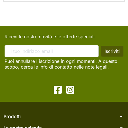
Ricevi le nostre novità e le offerte speciali
Puoi annullare l'iscrizione in ogni momenti. A questo
scopo, cerca le info di contatto nelle note legali.
arrow_drop_down
Prodotti
arrow_drop_down
La nostra azienda