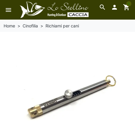
0
search

shopping_cart
menu
Home
Cinofilia
Richiami per cani