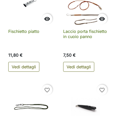


Fischietto piatto
Laccio porta fischietto
in cuoio panno
11,80 €
7,50 €
Vedi dettagli
Vedi dettagli
favorite_border
favorite_border