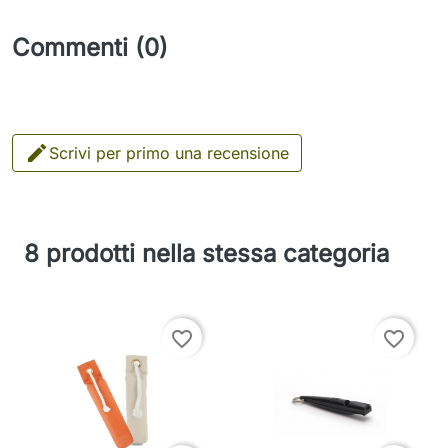
Commenti (0)

Scrivi per primo una recensione
8 prodotti nella stessa categoria
favorite_border
favorite_border