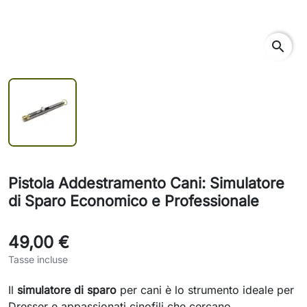
search
Pistola Addestramento Cani: Simulatore
di Sparo Economico e Professionale
49,00 €
Tasse incluse
Il
simulatore di sparo
per cani è lo strumento ideale per
Dresser e appassionati cinofili che cercano