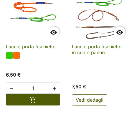


Laccio porta fischietto
Laccio porta fischietto
in cuoio panno
6,50 €
7,50 €


Aggiungi al carrello

Vedi dettagli