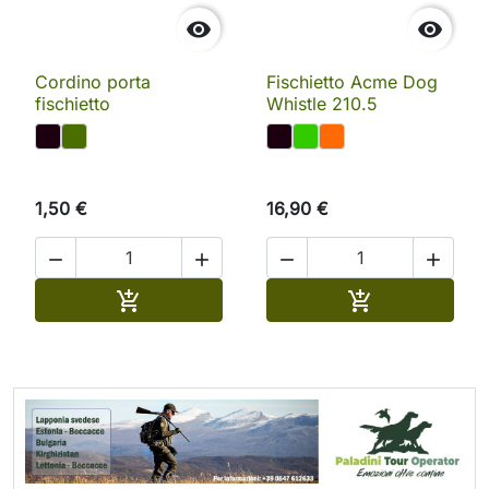


Cordino porta
Fischietto Acme Dog
fischietto
Whistle 210.5
1,50 €
16,90 €




Aggiungi al carrello
Aggiungi al ca

