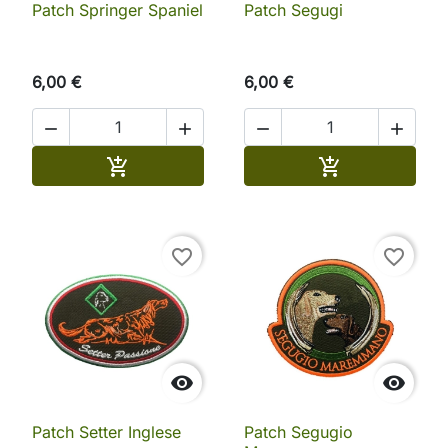
Patch Springer Spaniel
Patch Segugi
6,00 €
6,00 €




Aggiungi al carrello
Aggiungi al ca


favorite_border
favorite_border


Patch Setter Inglese
Patch Segugio