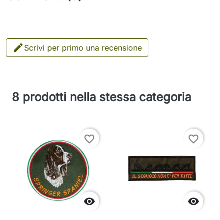

Scrivi per primo una recensione
8 prodotti nella stessa categoria
favorite_border
favorite_border

