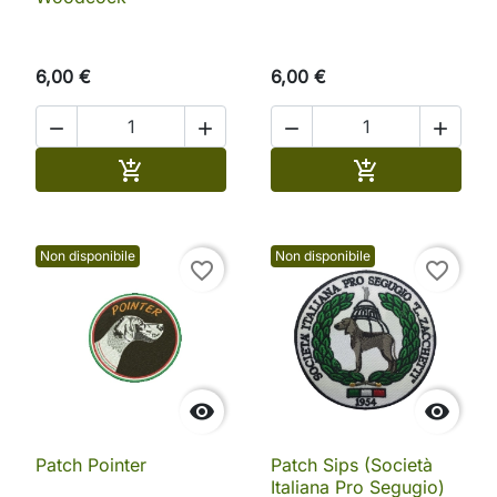
6,00 €
6,00 €




Aggiungi al carrello
Aggiungi al ca


Non disponibile
Non disponibile
favorite_border
favorite_border


Patch Pointer
Patch Sips (Società
Italiana Pro Segugio)