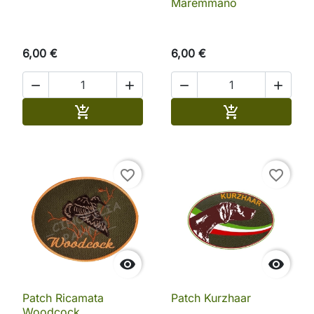
Maremmano
6,00 €
6,00 €




Aggiungi al carrello
Aggiungi al ca


favorite_border
favorite_border


Patch Ricamata
Patch Kurzhaar
Woodcock