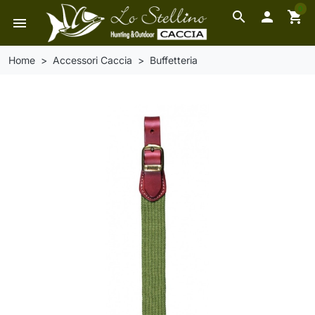
0
search

shopping_cart
menu
Home
Accessori Caccia
Buffetteria