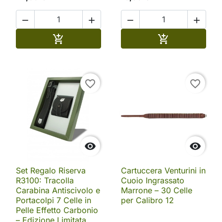




Aggiungi al carrello
Aggiungi al ca


favorite_border
favorite_border


Set Regalo Riserva
Cartuccera Venturini in
R3100: Tracolla
Cuoio Ingrassato
Carabina Antiscivolo e
Marrone – 30 Celle
Portacolpi 7 Celle in
per Calibro 12
Pelle Effetto Carbonio
– Edizione Limitata