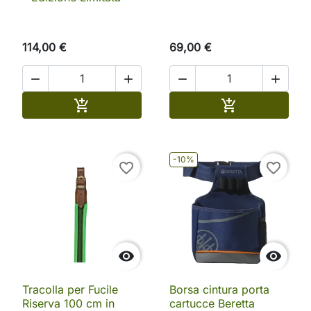
114,00 €
69,00 €




Aggiungi al carrello
Aggiungi al ca


-10%
favorite_border
favorite_border


Tracolla per Fucile
Borsa cintura porta
Riserva 100 cm in
cartucce Beretta