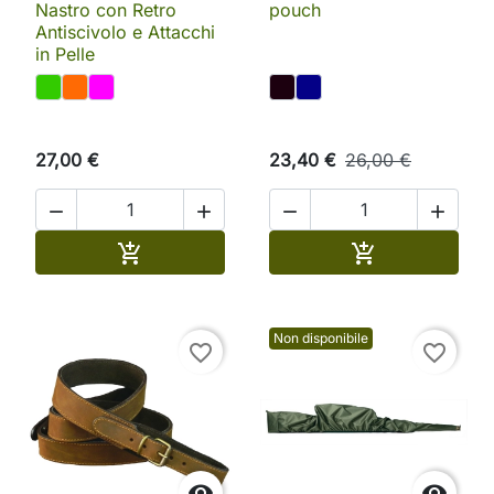
Nastro con Retro
pouch
Antiscivolo e Attacchi
in Pelle
27,00 €
23,40 €
26,00 €




Aggiungi al carrello
Aggiungi al ca


Non disponibile
favorite_border
favorite_border

