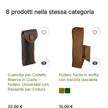
8 prodotti nella stessa categoria
favorite_border
favorite_border


Custodia per Coltello
Fodero fucile in stoffa
Riserva in Cuoio –
con tracolla tascabile
Fodero Universale con
Passante per Cintura
22,00 €
10,00 €