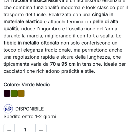
La
Tracolla Elastica Riserva
è un accessorio essenziale
che combina funzionalità moderna e look classico per il
trasporto del fucile. Realizzata con una
cinghia in
materiale elastico
e attacchi terminali in
pelle di alta
qualità
, riduce l'ingombro e l'oscillazione dell'arma
durante la marcia, migliorando il comfort a spalla. Le
fibbie in metallo ottonato
non solo conferiscono un
tocco di eleganza tradizionale, ma permettono anche
una regolazione rapida e sicura della lunghezza, che
tipicamente varia da
70 a 95 cm
in tensione. Ideale per
cacciatori che richiedono praticità e stile.
Colore: Verde Medio
Nero
Marrone
Verde Medio
DISPONIBILE
Spedito entro 1-2 giorni

