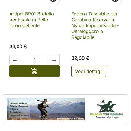
Artipel BR01 Bretella
Fodero Tascabile per
per Fucile in Pelle
Carabina Riserva in
Idrorepellente
Nylon Impermeabile –
Ultraleggero e
Regolabile
36,00 €
32,30 €


Aggiungi al carrello

Vedi dettagli