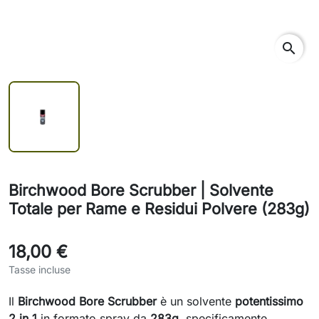
search
Birchwood Bore Scrubber | Solvente
Totale per Rame e Residui Polvere (283g)
18,00 €
Tasse incluse
Il
Birchwood Bore Scrubber
è un solvente
potentissimo
2 in 1
in formato spray da
283g
, specificamente