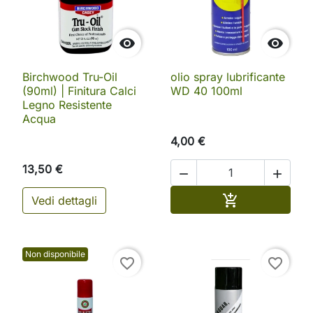


Birchwood Tru-Oil
olio spray lubrificante
(90ml) | Finitura Calci
WD 40 100ml
Legno Resistente
Acqua
4,00 €
13,50 €


Aggiungi al ca

Vedi dettagli
Non disponibile
favorite_border
favorite_border