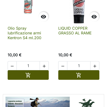


Olio Spray
LIQUID COPPER
lubrificazione armi
GRASSO AL RAME
Kentron S4 ml.200
10,00 €
10,00 €




Aggiungi al carrello
Aggiungi al ca

