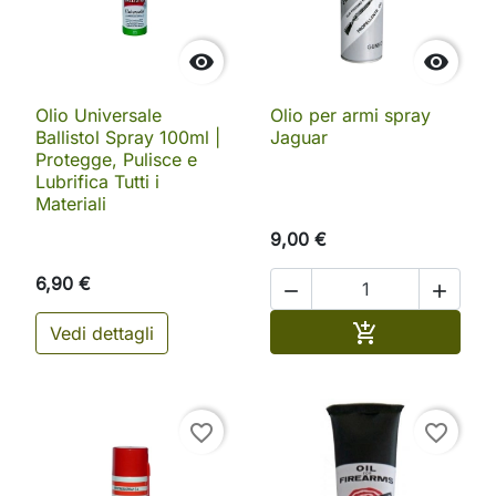


Olio Universale
Olio per armi spray
Ballistol Spray 100ml |
Jaguar
Protegge, Pulisce e
Lubrifica Tutti i
Materiali
9,00 €
6,90 €


Aggiungi al ca

Vedi dettagli
favorite_border
favorite_border