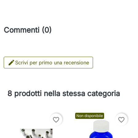
Commenti (0)

Scrivi per primo una recensione
8 prodotti nella stessa categoria
Non disponibile
favorite_border
favorite_border