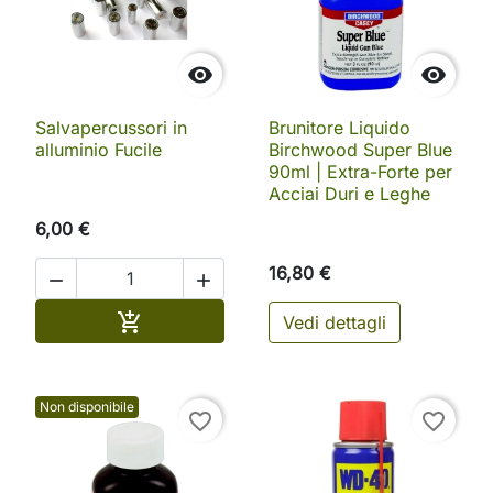


Salvapercussori in
Brunitore Liquido
alluminio Fucile
Birchwood Super Blue
90ml | Extra-Forte per
Acciai Duri e Leghe
6,00 €
16,80 €


Aggiungi al carrello

Vedi dettagli
Non disponibile
favorite_border
favorite_border