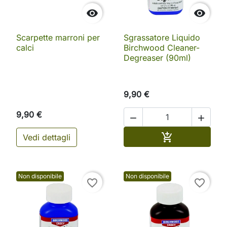


Scarpette marroni per
Sgrassatore Liquido
calci
Birchwood Cleaner-
Degreaser (90ml)
9,90 €
9,90 €


Aggiungi al ca

Vedi dettagli
Non disponibile
Non disponibile
favorite_border
favorite_border