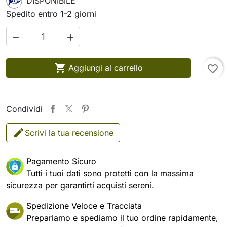
DISPONIBILE
Spedito entro 1-2 giorni



Aggiungi al carrello
favorite_border
Condividi
Scrivi la tua recensione
Pagamento Sicuro
Tutti i tuoi dati sono protetti con la massima
sicurezza per garantirti acquisti sereni.
Spedizione Veloce e Tracciata
Prepariamo e spediamo il tuo ordine rapidamente,