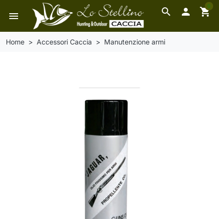
0
search

shopping_cart
menu
Home
Accessori Caccia
Manutenzione armi