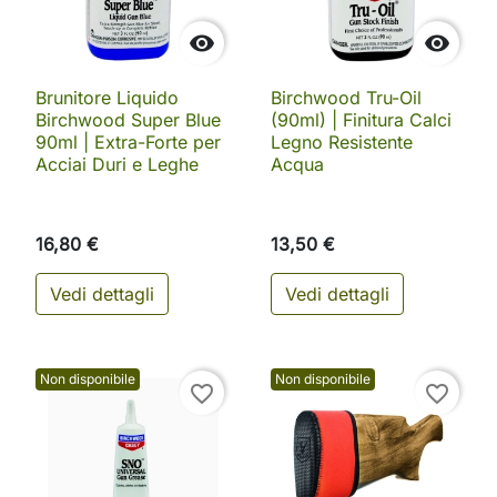


Brunitore Liquido
Birchwood Tru-Oil
Birchwood Super Blue
(90ml) | Finitura Calci
90ml | Extra-Forte per
Legno Resistente
Acciai Duri e Leghe
Acqua
16,80 €
13,50 €
Vedi dettagli
Vedi dettagli
Non disponibile
Non disponibile
favorite_border
favorite_border