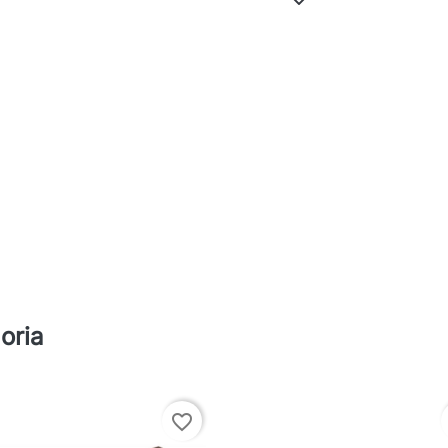
oria
favorite_border