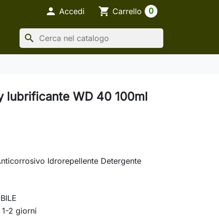

shopping_cart
0
Accedi
Carrello
search
ay lubrificante WD 40 100ml
Anticorrosivo Idrorepellente Detergente
BILE
 1-2 giorni