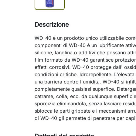
Descrizione
WD-40 è un prodotto unico utilizzabile come:
componenti di WD-40 è un lubrificante att
silicone, lanolina o additivi che possano atti
film formato da WD-40 garantisce protezion
effetti corrosivi. WD-40 protegge dall' ossi
condizioni critiche. Idrorepellente: L'eleva
una barriera contro l'umidità. WD-40 si infilt
completamente qualsiasi superfice. Deterge
catrame, colla, ecc. da qualunque superfic
sporcizia eliminandola, senza lasciare resid
sblocca le parti grippate e i meccanismi arru
di WD-40 gli permette di penetrare per capil