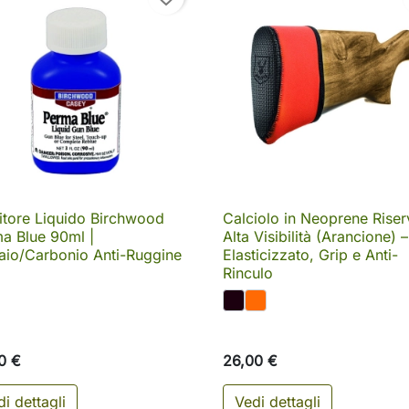
itore Liquido Birchwood
Calciolo in Neoprene Riser

Anteprima

Anteprima
a Blue 90ml |
Alta Visibilità (Arancione) –
aio/Carbonio Anti-Ruggine
Elasticizzato, Grip e Anti-
Rinculo
0 €
26,00 €
i dettagli
Vedi dettagli