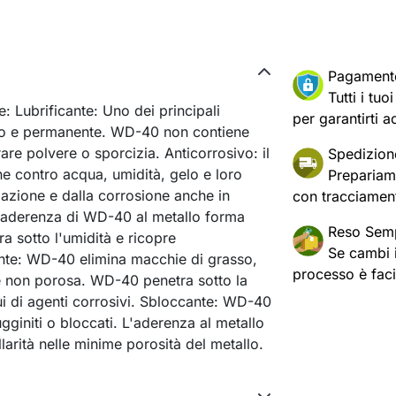
Pagament
Tutti i tu
 Lubrificante: Uno dei principali
per garantirti a
ivo e permanente. WD-40 non contiene
rare polvere o sporcizia. Anticorrosivo: il
Spedizion
e contro acqua, umidità, gelo e loro
Prepariam
dazione e dalla corrosione anche in
con tracciament
ta aderenza di WD-40 al metallo forma
Reso Semp
ra sotto l'umidità e ricopre
Se cambi id
nte: WD-40 elimina macchie di grasso,
processo è fac
ie non porosa. WD-40 penetra sotto la
ui di agenti corrosivi. Sbloccante: WD-40
gginiti o bloccati. L'aderenza al metallo
larità nelle minime porosità del metallo.