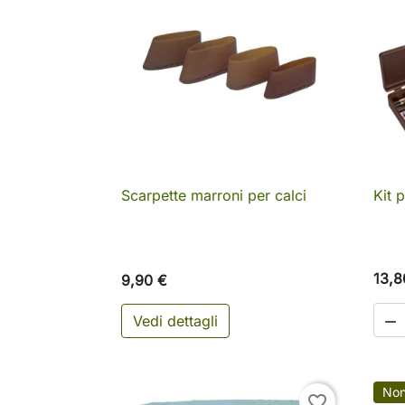
Scarpette marroni per calci
Kit p

Anteprima
13,8
9,90 €
Vedi dettagli

Non
favorite_border