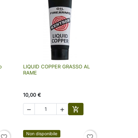
o
LIQUID COPPER GRASSO AL

Anteprima
RAME
10,00 €



ungi al carrello
Aggiungi al carrello
Non disponibile
favorite_border
favorite_border