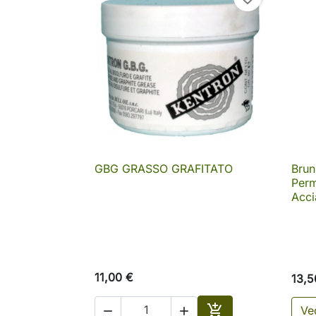
GBG GRASSO GRAFITATO
Brun

Anteprima
Perm
Acci
11,00 €
13,5

Ved

