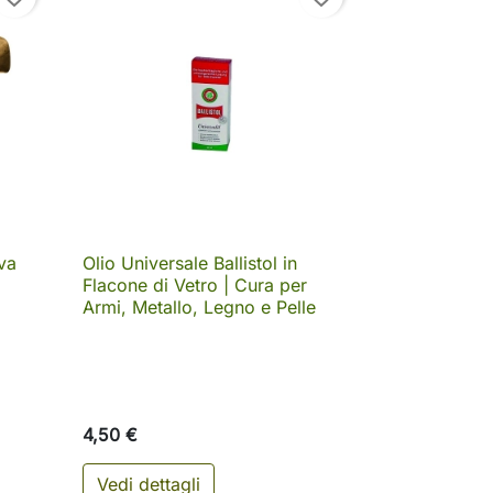
va
Olio Universale Ballistol in

Anteprima
Flacone di Vetro | Cura per
Armi, Metallo, Legno e Pelle
4,50 €
Vedi dettagli