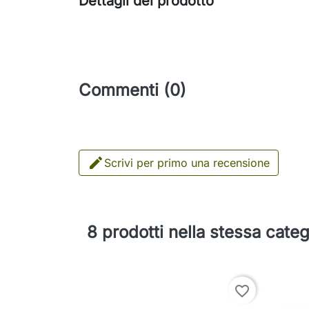
Dettagli del prodotto
Commenti (0)

Scrivi per primo una recensione
8 prodotti nella stessa categ
favorite_border