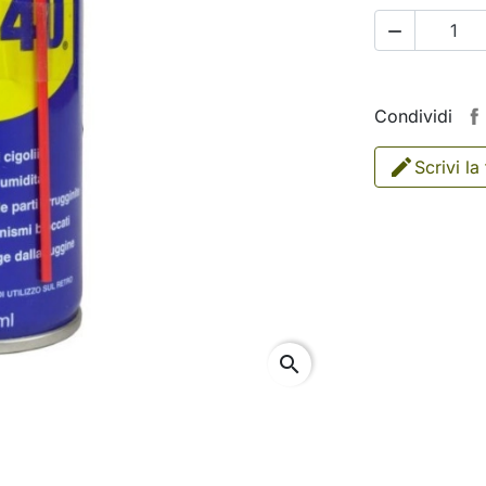

Condividi
Scrivi la
search