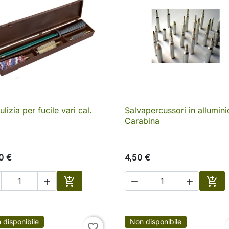
ulizia per fucile vari cal.
Salvapercussori in allumini

Anteprima

Anteprima
Carabina
0 €
4,50 €





Aggiungi al carrello
Aggi
 disponibile
Non disponibile
favorite_border