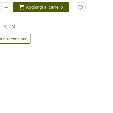

Aggiungi al carrello
favorite_border

 tua recensione