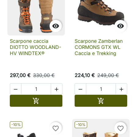


Scarpone caccia
Scarpone Zamberlan
DIOTTO WOODLAND-
CORMONS GTX WL
HV WINDTEX®
Caccia e Trekking
297,00 €
330,00 €
224,10 €
249,00 €




Aggiungi al carrello
Aggiungi al ca


-10%
-10%
favorite_border
favorite_border