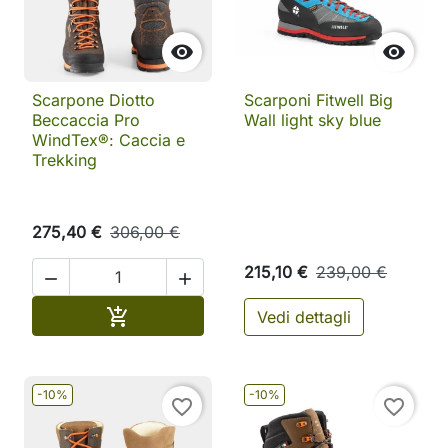


Scarpone Diotto
Scarponi Fitwell Big
Beccaccia Pro
Wall light sky blue
WindTex®: Caccia e
Trekking
275,40 €
306,00 €
215,10 €
239,00 €


Aggiungi al carrello

Vedi dettagli
-10%
-10%
favorite_border
favorite_border