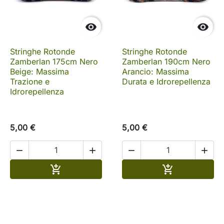


Stringhe Rotonde
Stringhe Rotonde
Zamberlan 175cm Nero
Zamberlan 190cm Nero
Beige: Massima
Arancio: Massima
Trazione e
Durata e Idrorepellenza
Idrorepellenza
5,00 €
5,00 €




Aggiungi al carrello
Aggiungi al c

