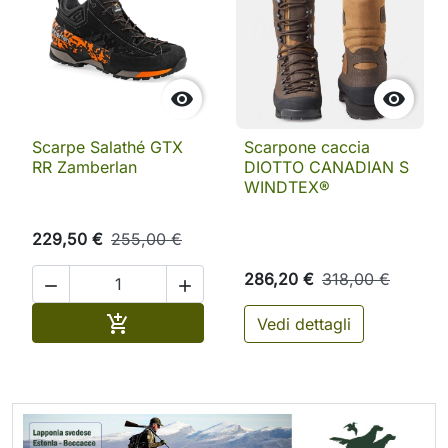


Scarpe Salathé GTX
Scarpone caccia
RR Zamberlan
DIOTTO CANADIAN S
WINDTEX®
229,50 €
255,00 €
286,20 €
318,00 €


Aggiungi al carrello

Vedi dettagli