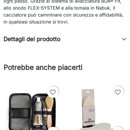
ogni passo. Grazie al sistema di allacciatura BOA® Fit,
allo snodo FLEX-SYSTEM e alla tomaia in Nabuk, il
cacciatore può camminare con sicurezza e affidabilità,
in qualsiasi situazione si trovi.
Dettagli del prodotto
Potrebbe anche piacerti
favorite_border
favorite_border