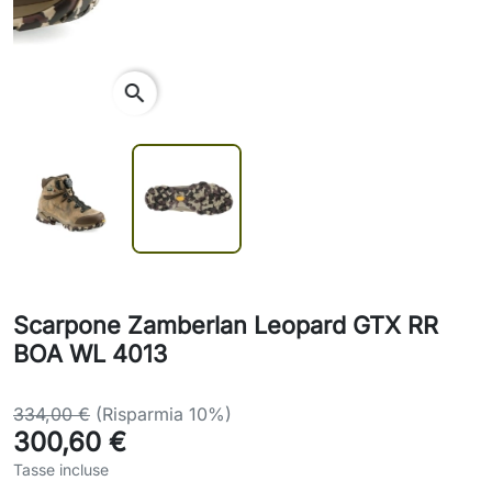
search
Scarpone Zamberlan Leopard GTX RR
BOA WL 4013
334,00 €
(Risparmia 10%)
300,60 €
Tasse incluse