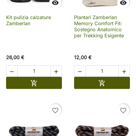


Kit pulizia calzature
Plantari Zamberlan
Zamberlan
Memory Comfort Fit:
Sostegno Anatomico
per Trekking Esigente
26,00 €
12,00 €




Aggiungi al carrello
Aggiungi al c


favorite_border
favorite_border