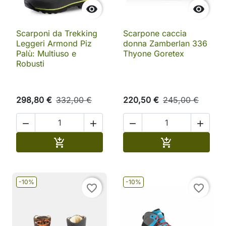


Scarponi da Trekking
Scarpone caccia
Leggeri Armond Piz
donna Zamberlan 336
Palù: Multiuso e
Thyone Goretex
Robusti
298,80 €
332,00 €
220,50 €
245,00 €




Aggiungi al carrello
Aggiungi al ca


-10%
-10%
favorite_border
favorite_border