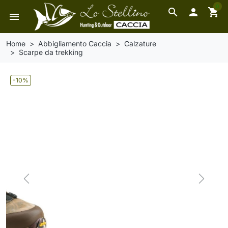
0
search

shopping_cart
menu
Home
Abbigliamento Caccia
Calzature
Scarpe da trekking
-10%
Previous
Next