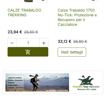
CALZE TRABALDO
Calze Trabaldo 1750
TREKKING
No-Tick: Protezione e
Recupero per il
Cacciatore
23,94 €
26,60 €
33,12 €
36,80 €


Aggiungi al carrello

Vedi dettagli