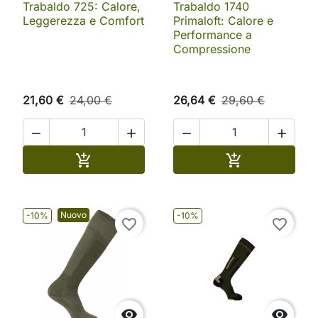
Trabaldo 725: Calore,
Trabaldo 1740
Leggerezza e Comfort
Primaloft: Calore e
Performance a
Compressione
21,60 €
24,00 €
26,64 €
29,60 €




Aggiungi al carrello
Aggiungi al ca


Nuovo
-10%
-10%
favorite_border
favorite_border

