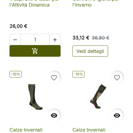
l'Attività Dinamica
l'Inverno
26,00 €
33,12 €
36,80 €


Aggiungi al carrello

Vedi dettagli
-10%
-10%
favorite_border
favorite_border


Calze Invernali
Calze Invernali