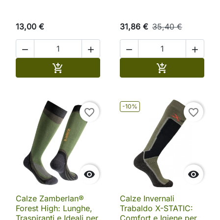
13,00 €
31,86 €
35,40 €




Aggiungi al carrello
Aggiungi al ca


-10%
favorite_border
favorite_border


Calze Zamberlan®
Calze Invernali
Forest High: Lunghe,
Trabaldo X-STATIC:
Traspiranti e Ideali per
Comfort e Igiene per