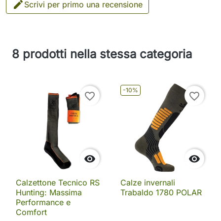

Scrivi per primo una recensione
8 prodotti nella stessa categoria
-10%
favorite_border
favorite_border


Calzettone Tecnico RS
Calze invernali
Hunting: Massima
Trabaldo 1780 POLAR
Performance e
Comfort