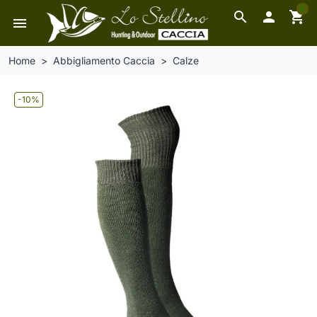
0
search

shopping_cart
menu
Home
Abbigliamento Caccia
Calze
-10%