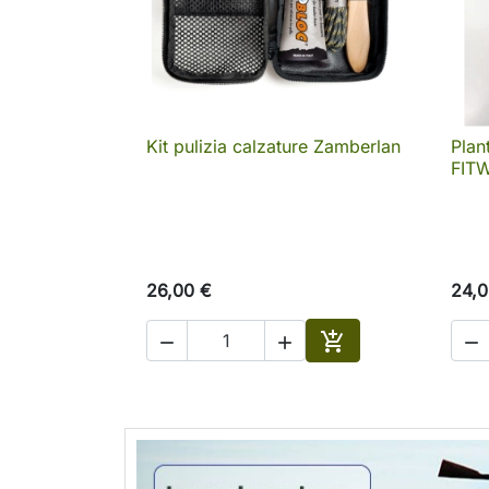
Kit pulizia calzature Zamberlan
Plan

Anteprima
FIT
26,00 €
24,0




Aggiungi al carrell