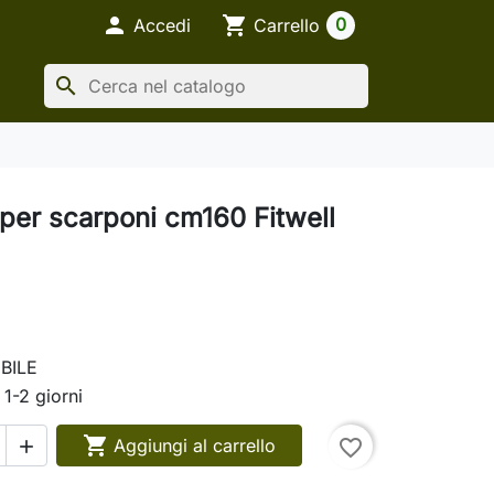

shopping_cart
0
Accedi
Carrello
search
 per scarponi cm160 Fitwell
BILE
 1-2 giorni

Aggiungi al carrello
favorite_border
