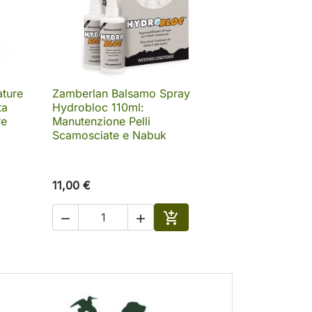
ture
Zamberlan Balsamo Spray

Anteprima
ta
Hydrobloc 110ml:
re
Manutenzione Pelli
Scamosciate e Nabuk
11,00 €



ungi al carrello
Aggiungi al carrello