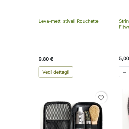
Leva-metti stivali Rouchette
Stri

Anteprima
Fitwe
5,00
9,80 €
Vedi dettagli

favorite_border