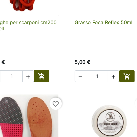
nghe per scarponi cm200
Grasso Foca Reflex 50ml

Anteprima

Anteprima
ll
 €
5,00 €





Aggiungi al carrello
Aggi
favorite_border