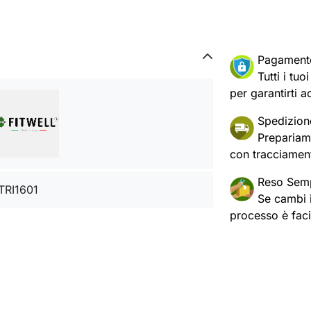
Pagament
Tutti i tu
per garantirti a
Spedizion
Prepariam
con tracciament
Reso Semp
TRI1601
Se cambi id
processo è fac