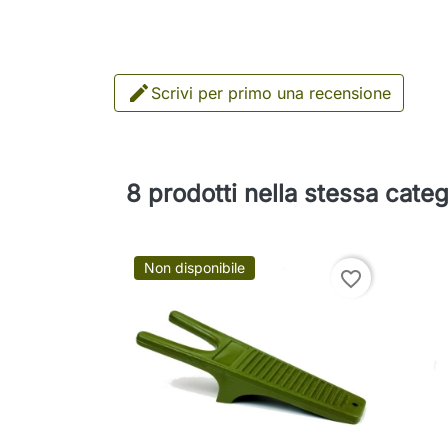

Scrivi per primo una recensione
8 prodotti nella stessa categ
Non disponibile
favorite_border