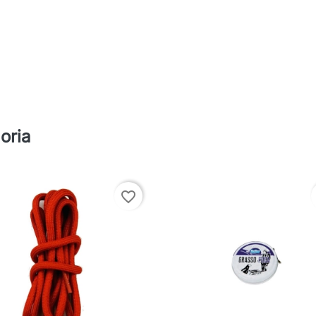
oria
favorite_border