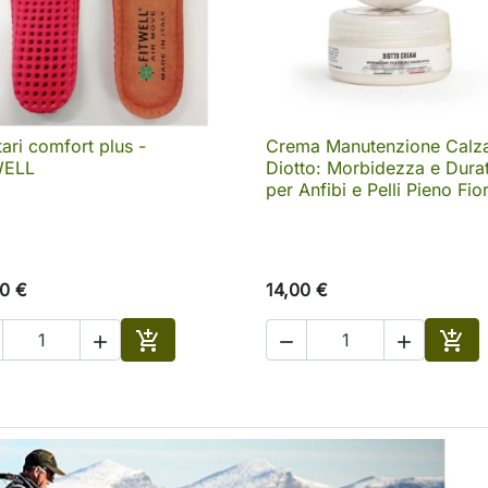
tari comfort plus -
Crema Manutenzione Calza

Anteprima

Anteprima
WELL
Diotto: Morbidezza e Dura
per Anfibi e Pelli Pieno Fio
0 €
14,00 €





o
Aggiungi al carrello
Aggi