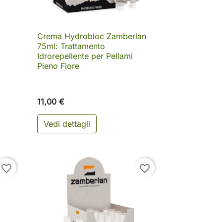
Crema Hydrobloc Zamberlan

Anteprima
75ml: Trattamento
Idrorepellente per Pellami
Pieno Fiore
11,00 €
Vedi dettagli
ungi al carrello
favorite_border
favorite_border