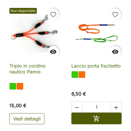
Non disponibile
favorite_border
favorite_border


Triplo in cordino
Laccio porta fischietto
nautico Panno
6,50 €
15,00 €


Aggiungi al ca

Vedi dettagli