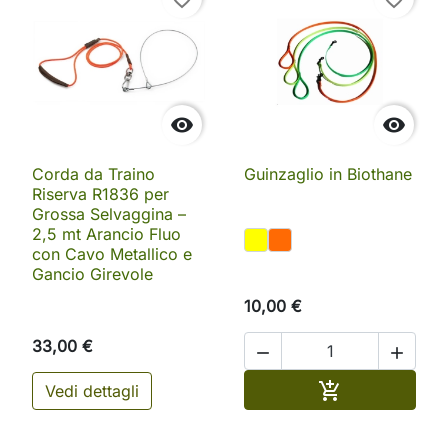


Corda da Traino
Guinzaglio in Biothane
Riserva R1836 per
Grossa Selvaggina –
2,5 mt Arancio Fluo
con Cavo Metallico e
Gancio Girevole
10,00 €
33,00 €


Aggiungi al ca

Vedi dettagli