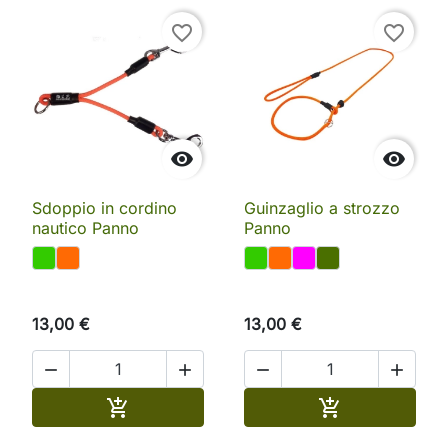
favorite_border
favorite_border


Sdoppio in cordino
Guinzaglio a strozzo
nautico Panno
Panno
13,00 €
13,00 €




Aggiungi al carrello
Aggiungi al ca

