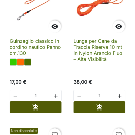


Guinzaglio classico in
Lunga per Cane da
cordino nautico Panno
Traccia Riserva 10 mt
cm.130
in Nylon Arancio Fluo
– Alta Visibilità
17,00 €
38,00 €




Aggiungi al carrello
Aggiungi al ca


Non disponibile
favorite_border
favorite_border