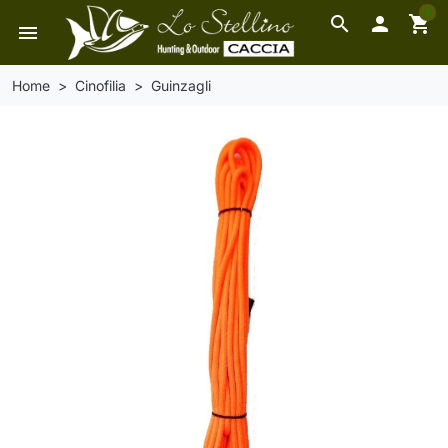
0
search

shopping_cart
menu
Home
Cinofilia
Guinzagli