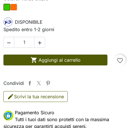
Arancio
Verde chiaro
DISPONIBILE
Spedito entro 1-2 giorni



Aggiungi al carrello
favorite_border
Condividi
Scrivi la tua recensione
Pagamento Sicuro
Tutti i tuoi dati sono protetti con la massima
sicurezza per garantirti acquisti sereni.