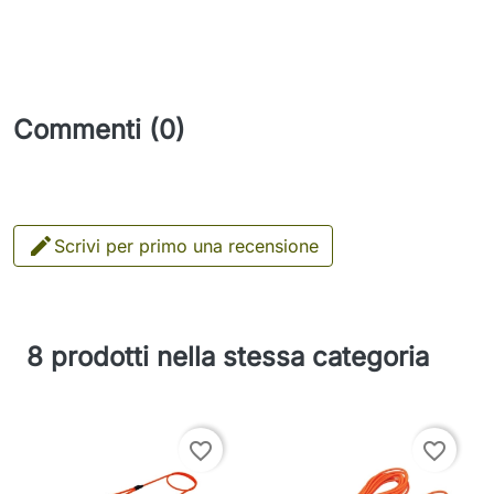
Commenti (0)

Scrivi per primo una recensione
8 prodotti nella stessa categoria
favorite_border
favorite_border