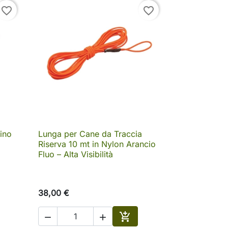
favorite_border
favorite_border
dino
Lunga per Cane da Traccia

Anteprima
Riserva 10 mt in Nylon Arancio
Fluo – Alta Visibilità
38,00 €


