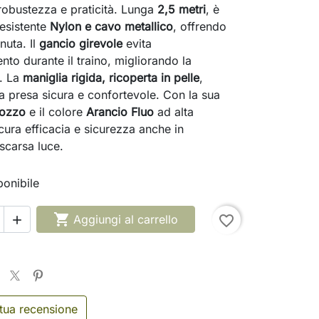
obustezza e praticità. Lunga
2,5 metri
, è
resistente
Nylon e cavo metallico
, offrendo
nuta. Il
gancio girevole
evita
ento durante il traino, migliorando la
à. La
maniglia rigida, ricoperta in pelle
,
a presa sicura e confortevole. Con la sua
rozzo
e il colore
Arancio Fluo
ad alta
sicura efficacia e sicurezza anche in
 scarsa luce.
onibile

Aggiungi al carrello
favorite_border

 tua recensione