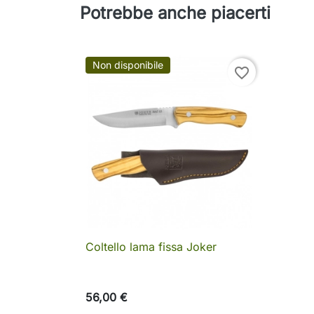
Potrebbe anche piacerti
Non disponibile
favorite_border
Coltello lama fissa Joker

Anteprima
56,00 €