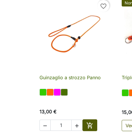
Non
favorite_border
Guinzaglio a strozzo Panno
Trip

Anteprima
13,00 €
15,0

Ved

