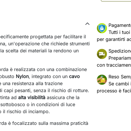
Pagament
Tutti i tu
ecificamente progettata per facilitare il
per garantirti a
ina, un'operazione che richiede strumenti
e la scelta dei materiali la rendono un
Spedizion
Prepariam
con tracciament
rda è realizzata con una combinazione
 robusto
Nylon
, integrato con un
cavo
Reso Semp
 una resistenza alla trazione
Se cambi id
 capi pesanti, senza il rischio di rotture.
processo è fac
tinta ad
alta visibilità
assicura che la
 sottobosco o in condizioni di luce
 il rischio di inciampo.
rda è focalizzato sulla massima praticità