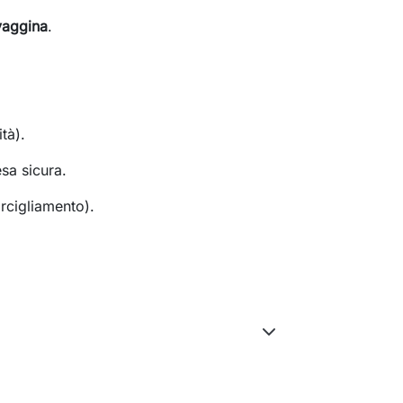
vaggina
.
ità).
sa sicura.
orcigliamento).