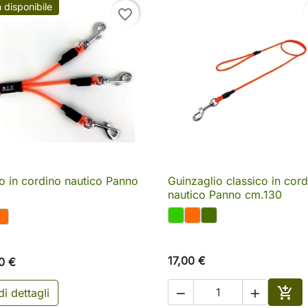
 disponibile
favorite_border
lo in cordino nautico Panno
Guinzaglio classico in cor

Anteprima

Anteprima
nautico Panno cm.130
17,00 €
0 €

i dettagli

