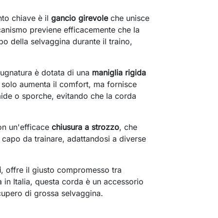
o chiave è il
gancio girevole
che unisce
canismo previene efficacemente che la
po della selvaggina durante il traino,
ugnatura è dotata di una
maniglia rigida
 solo aumenta il comfort, ma fornisce
de o sporche, evitando che la corda
on un'efficace
chiusura a strozzo
, che
 capo da trainare, adattandosi a diverse
i
, offre il giusto compromesso tra
a in Italia, questa corda è un accessorio
ecupero di grossa selvaggina.