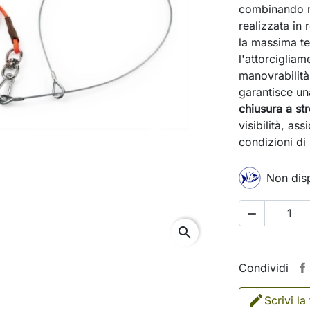
combinando r
realizzata in 
la massima te
l'attorcigliam
manovrabilit
garantisce un
chiusura a st
visibilità, as
condizioni di
Non disp

search
Condividi
Scrivi la