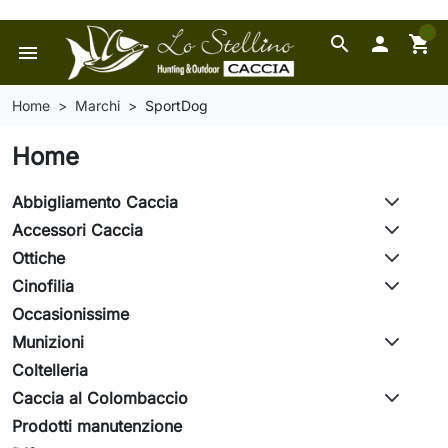
0
search

shopping_cart
menu
Home
Marchi
SportDog
Home
Abbigliamento Caccia
Accessori Caccia
Ottiche
Cinofilia
Occasionissime
Munizioni
Coltelleria
Caccia al Colombaccio
Prodotti manutenzione