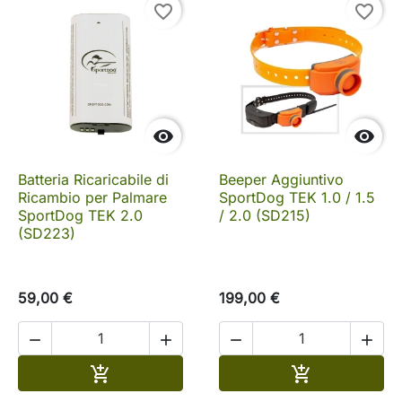
favorite_border
favorite_border


Batteria Ricaricabile di
Beeper Aggiuntivo
Ricambio per Palmare
SportDog TEK 1.0 / 1.5
SportDog TEK 2.0
/ 2.0 (SD215)
(SD223)
59,00 €
199,00 €




Aggiungi al carrello
Aggiungi al c

