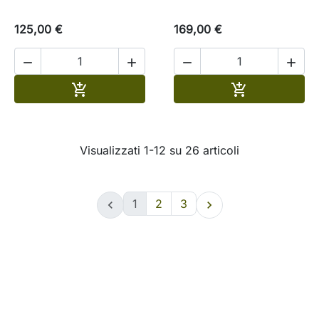
125,00 €
169,00 €




Aggiungi al carrello
Aggiungi al c


Visualizzati 1-12 su 26 articoli
1
2
3

