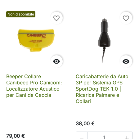
Non disponibile
favorite_border
favorite_border


Beeper Collare
Caricabatterie da Auto
Canibeep Pro Canicom:
3P per Sistema GPS
Localizzatore Acustico
SportDog TEK 1.0 |
per Cani da Caccia
Ricarica Palmare e
Collari
38,00 €
79,00 €

