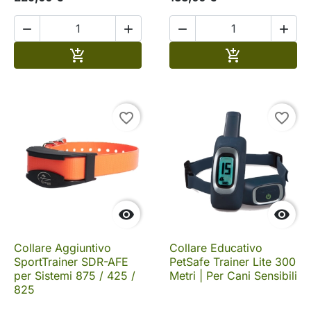




Aggiungi al carrello
Aggiungi al c


favorite_border
favorite_border


Collare Aggiuntivo
Collare Educativo
SportTrainer SDR-AFE
PetSafe Trainer Lite 300
per Sistemi 875 / 425 /
Metri | Per Cani Sensibili
825