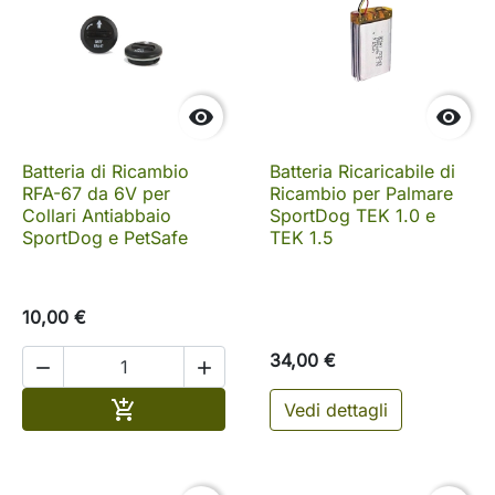


Batteria di Ricambio
Batteria Ricaricabile di
RFA-67 da 6V per
Ricambio per Palmare
Collari Antiabbaio
SportDog TEK 1.0 e
SportDog e PetSafe
TEK 1.5
10,00 €
34,00 €


Aggiungi al carrello

Vedi dettagli