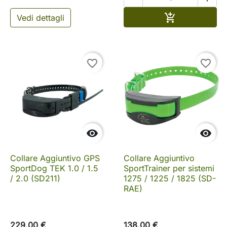
Aggiungi al c

Vedi dettagli
favorite_border
favorite_border


Collare Aggiuntivo GPS
Collare Aggiuntivo
SportDog TEK 1.0 / 1.5
SportTrainer per sistemi
/ 2.0 (SD211)
1275 / 1225 / 1825 (SD-
RAE)
229,00 €
138,00 €