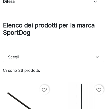
Difesa
Elenco dei prodotti per la marca
SportDog
expand_more
Scegli
Ci sono 26 prodotti.
favorite_border
favorite_border