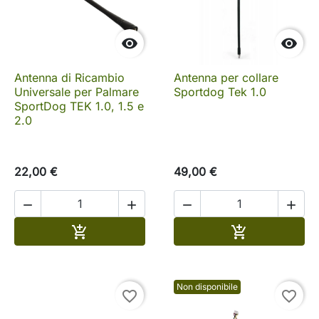


Antenna di Ricambio
Antenna per collare
Universale per Palmare
Sportdog Tek 1.0
SportDog TEK 1.0, 1.5 e
2.0
22,00 €
49,00 €




Aggiungi al carrello
Aggiungi al c


Non disponibile
favorite_border
favorite_border