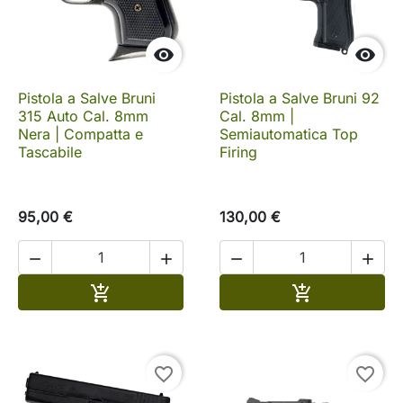


Pistola a Salve Bruni
Pistola a Salve Bruni 92
315 Auto Cal. 8mm
Cal. 8mm |
Nera | Compatta e
Semiautomatica Top
Tascabile
Firing
95,00 €
130,00 €




Aggiungi al carrello
Aggiungi al c


favorite_border
favorite_border