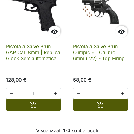


Pistola a Salve Bruni
Pistola a Salve Bruni
GAP Cal. 8mm | Replica
Olimpic 6 | Calibro
Glock Semiautomatica
6mm (.22) - Top Firing
128,00 €
58,00 €




Aggiungi al carrello
Aggiungi al c


Visualizzati 1-4 su 4 articoli