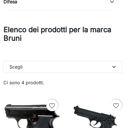
Difesa
Elenco dei prodotti per la marca
Bruni
expand_more
Scegli
Ci sono 4 prodotti.
favorite_border
favorite_border