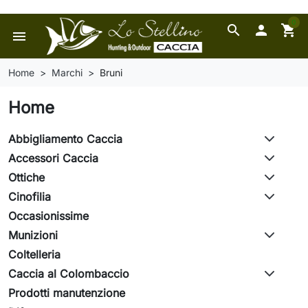
0
search

shopping_cart
menu
Home
Marchi
Bruni
Home
Abbigliamento Caccia
Accessori Caccia
Ottiche
Cinofilia
Occasionissime
Munizioni
Coltelleria
Caccia al Colombaccio
Prodotti manutenzione