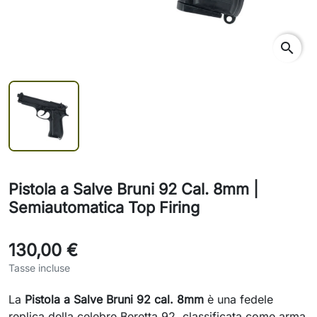
search
Pistola a Salve Bruni 92 Cal. 8mm |
Semiautomatica Top Firing
130,00 €
Tasse incluse
La
Pistola a Salve Bruni 92 cal. 8mm
è una fedele
replica della celebre Beretta 92, classificata come arma