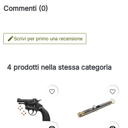
Commenti (0)

Scrivi per primo una recensione
4 prodotti nella stessa categoria
favorite_border
favorite_border

