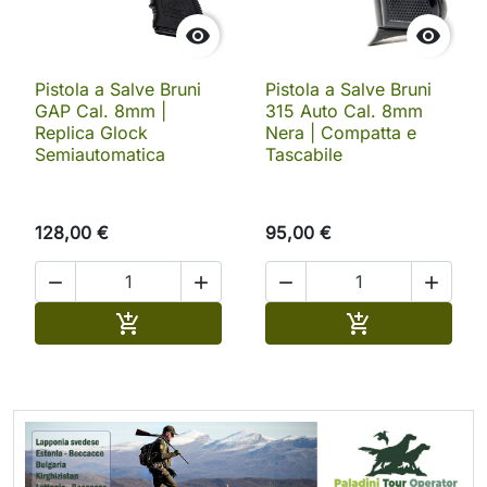


Pistola a Salve Bruni
Pistola a Salve Bruni
GAP Cal. 8mm |
315 Auto Cal. 8mm
Replica Glock
Nera | Compatta e
Semiautomatica
Tascabile
128,00 €
95,00 €




Aggiungi al carrello
Aggiungi al ca

