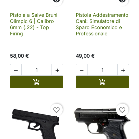
Pistola a Salve Bruni
Pistola Addestramento
Olimpic 6 | Calibro
Cani: Simulatore di
6mm (.22) - Top
Sparo Economico e
Firing
Professionale
58,00 €
49,00 €




Aggiungi al carrello
Aggiungi al ca


favorite_border
favorite_border