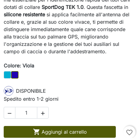
dotati di collare
SportDog TEK 1.0
. Questa fascetta in
silicone resistente
si applica facilmente all'antenna del
collare e, grazie al suo colore vivace, ti permette di
distinguere immediatamente quale cane corrisponde
alla traccia sul tuo palmare GPS, migliorando
l'organizzazione e la gestione dei tuoi ausiliari sul
campo di caccia o durante l'addestramento.
Colore: Viola
Celeste
Viola
DISPONIBILE
Spedito entro 1-2 giorni



Aggiungi al carrello
favorite_border