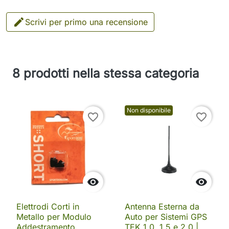

Scrivi per primo una recensione
8 prodotti nella stessa categoria
Non disponibile
favorite_border
favorite_border


Elettrodi Corti in
Antenna Esterna da
Metallo per Modulo
Auto per Sistemi GPS
Addestramento
TEK 1.0, 1.5 e 2.0 |