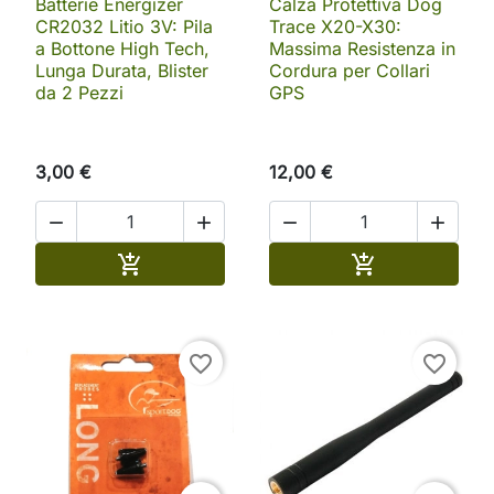
Batterie Energizer
Calza Protettiva Dog
CR2032 Litio 3V: Pila
Trace X20-X30:
a Bottone High Tech,
Massima Resistenza in
Lunga Durata, Blister
Cordura per Collari
da 2 Pezzi
GPS
3,00 €
12,00 €




Aggiungi al carrello
Aggiungi al ca


favorite_border
favorite_border