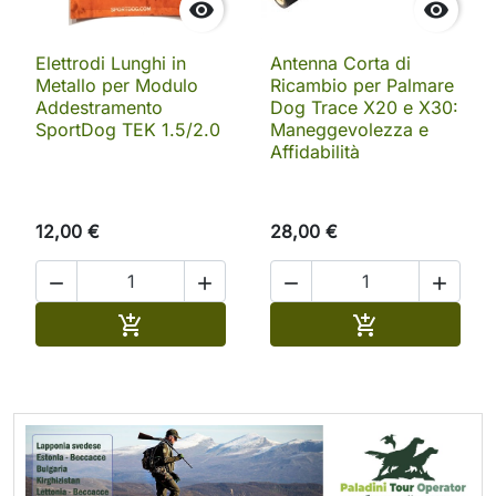


Elettrodi Lunghi in
Antenna Corta di
Metallo per Modulo
Ricambio per Palmare
Addestramento
Dog Trace X20 e X30:
SportDog TEK 1.5/2.0
Maneggevolezza e
Affidabilità
12,00 €
28,00 €




Aggiungi al carrello
Aggiungi al ca

