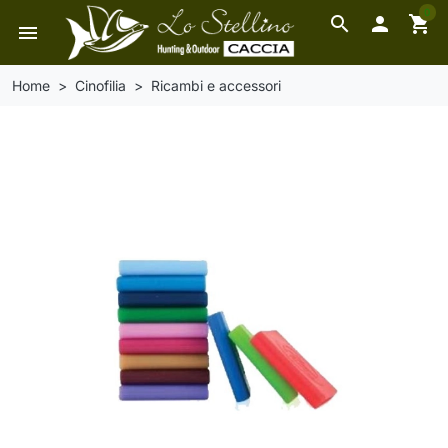
0
search

shopping_cart
menu
Home
Cinofilia
Ricambi e accessori