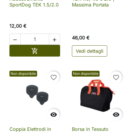
SportDog TEK 1.5/2.0
Massima Portata
12,00 €
46,00 €


Aggiungi al carrello

Vedi dettagli
Non disponibile
Non disponibile
favorite_border
favorite_border


Coppia Elettrodi in
Borsa in Tessuto