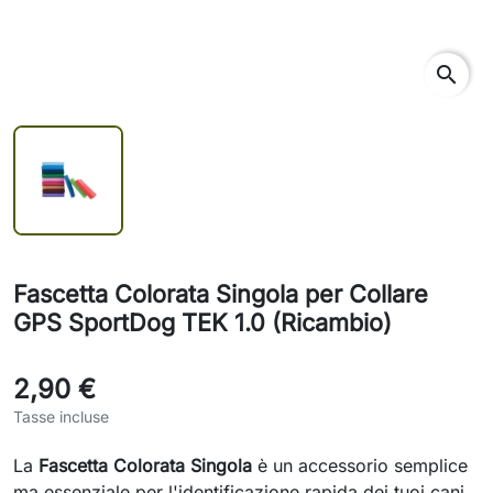
search
Fascetta Colorata Singola per Collare
GPS SportDog TEK 1.0 (Ricambio)
2,90 €
Tasse incluse
La
Fascetta Colorata Singola
è un accessorio semplice
ma essenziale per l'identificazione rapida dei tuoi cani