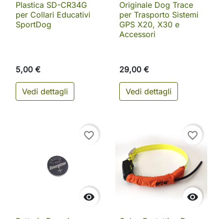
Plastica SD-CR34G
Originale Dog Trace
per Collari Educativi
per Trasporto Sistemi
SportDog
GPS X20, X30 e
Accessori
5,00 €
29,00 €
Vedi dettagli
Vedi dettagli
favorite_border
favorite_border

