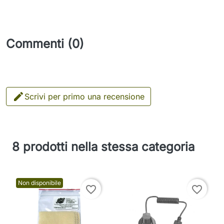
Commenti (0)

Scrivi per primo una recensione
8 prodotti nella stessa categoria
Non disponibile
favorite_border
favorite_border