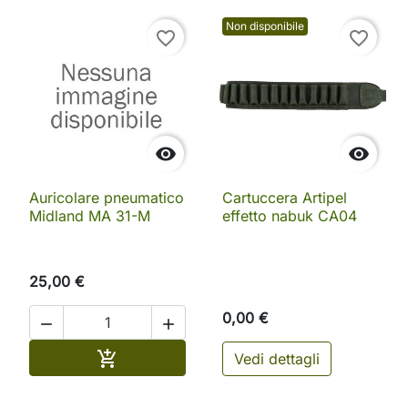
Non disponibile
favorite_border
favorite_border


Auricolare pneumatico
Cartuccera Artipel
Midland MA 31-M
effetto nabuk CA04
25,00 €
0,00 €


Aggiungi al carrello

Vedi dettagli