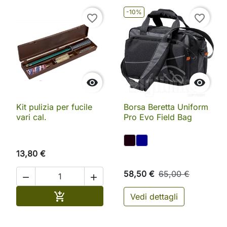
-10%
favorite_border
favorite_border


Kit pulizia per fucile
Borsa Beretta Uniform
vari cal.
Pro Evo Field Bag
13,80 €
58,50 €
65,00 €


Aggiungi al carrello

Vedi dettagli