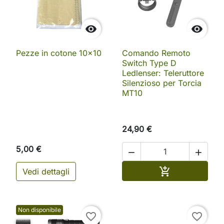


Pezze in cotone 10x10
Comando Remoto
Switch Type D
Ledlenser: Teleruttore
Silenzioso per Torcia
MT10
24,90 €
5,00 €


Aggiungi al ca

Vedi dettagli
Non disponibile
favorite_border
favorite_border