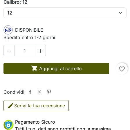
Calibro: 12
DISPONIBILE
Spedito entro 1-2 giorni



Aggiungi al carrello
favorite_border
Condividi
Scrivi la tua recensione
Pagamento Sicuro
Tutti i tuoi dati sono protetti con la massima