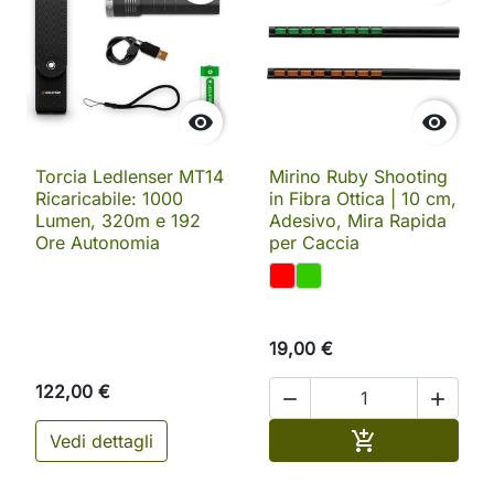


Torcia Ledlenser MT14
Mirino Ruby Shooting
Ricaricabile: 1000
in Fibra Ottica | 10 cm,
Lumen, 320m e 192
Adesivo, Mira Rapida
Ore Autonomia
per Caccia
19,00 €
122,00 €


Aggiungi al ca

Vedi dettagli