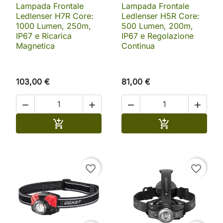
Lampada Frontale
Lampada Frontale
Ledlenser H7R Core:
Ledlenser H5R Core:
1000 Lumen, 250m,
500 Lumen, 200m,
IP67 e Ricarica
IP67 e Regolazione
Magnetica
Continua
103,00 €
81,00 €




Aggiungi al carrello
Aggiungi al ca


favorite_border
favorite_border