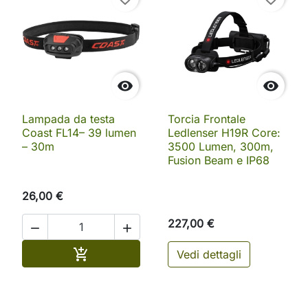


Lampada da testa
Torcia Frontale
Coast FL14– 39 lumen
Ledlenser H19R Core:
– 30m
3500 Lumen, 300m,
Fusion Beam e IP68
26,00 €
227,00 €


Aggiungi al carrello

Vedi dettagli