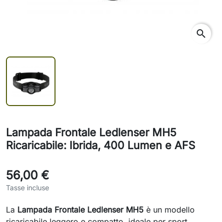
search
Lampada Frontale Ledlenser MH5
Ricaricabile: Ibrida, 400 Lumen e AFS
56,00 €
Tasse incluse
La
Lampada Frontale Ledlenser MH5
è un modello
ricaricabile leggero e compatto, ideale per sport