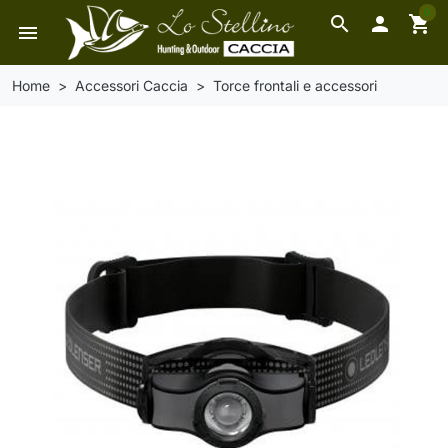
0
search

shopping_cart
menu
Home
Accessori Caccia
Torce frontali e accessori