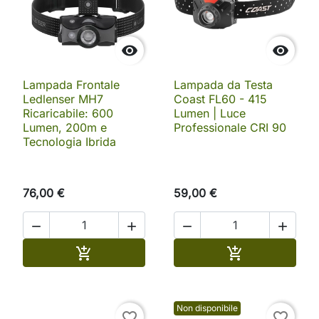


Lampada Frontale
Lampada da Testa
Ledlenser MH7
Coast FL60 - 415
Ricaricabile: 600
Lumen | Luce
Lumen, 200m e
Professionale CRI 90
Tecnologia Ibrida
76,00 €
59,00 €




Aggiungi al carrello
Aggiungi al ca


Non disponibile
favorite_border
favorite_border