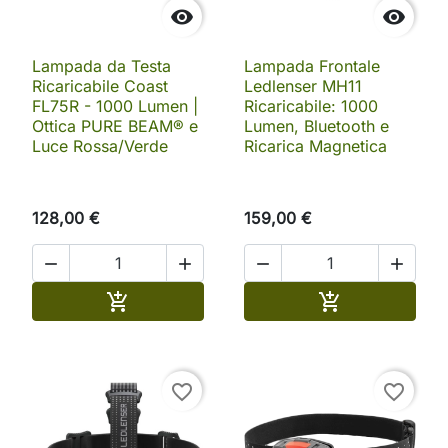


Lampada da Testa
Lampada Frontale
Ricaricabile Coast
Ledlenser MH11
FL75R - 1000 Lumen |
Ricaricabile: 1000
Ottica PURE BEAM® e
Lumen, Bluetooth e
Luce Rossa/Verde
Ricarica Magnetica
128,00 €
159,00 €




Aggiungi al carrello
Aggiungi al ca


favorite_border
favorite_border