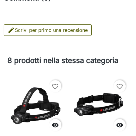

Scrivi per primo una recensione
8 prodotti nella stessa categoria
favorite_border
favorite_border

