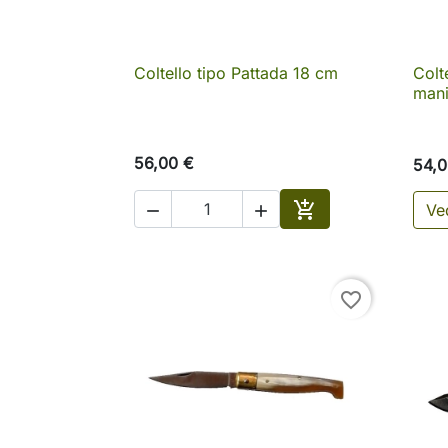
Coltello tipo Pattada 18 cm
Colt

Anteprima
mani
56,00 €
54,0

Ved


Aggiungi al carrell
favorite_border