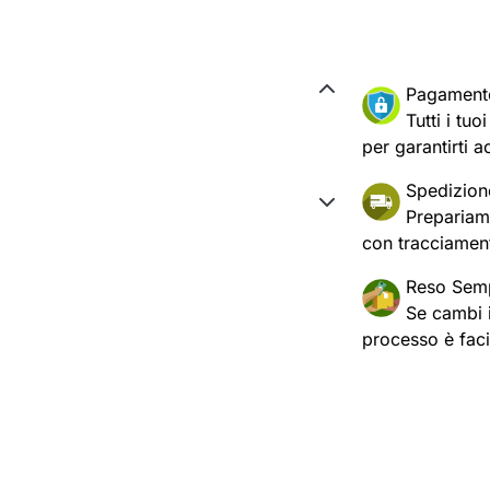
Pagament
Tutti i tu
per garantirti a
Spedizion
Prepariam
con tracciament
Reso Semp
Se cambi id
processo è fac