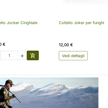
ello Jocker Cinghiale
Coltello Joker per funghi

Anteprima

Anteprima
0 €
12,00 €

Vedi dettagli

o
Aggiungi al carrello