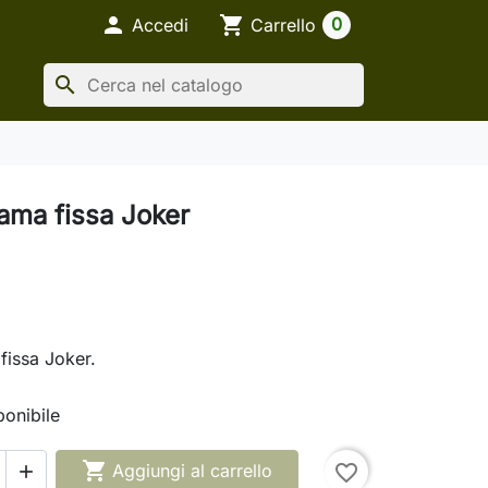

shopping_cart
0
Accedi
Carrello
search
lama fissa Joker
fissa Joker.
onibile

Aggiungi al carrello
favorite_border
