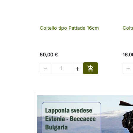
Coltello tipo Pattada 16cm
Colt

Anteprima
50,00 €
16,0




Aggiungi al carrell