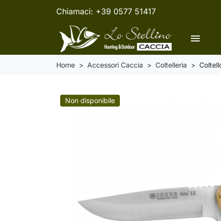
Chiamaci:
+39 0577 51417
menu
Home
Accessori Caccia
Coltelleria
Coltel
Non disponibile