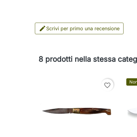

Scrivi per primo una recensione
8 prodotti nella stessa categ
Non
favorite_border