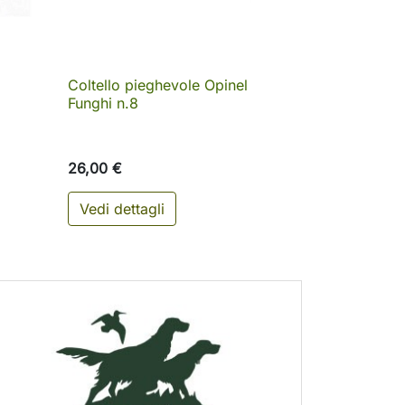
Coltello pieghevole Opinel

Anteprima
Funghi n.8
26,00 €
Vedi dettagli