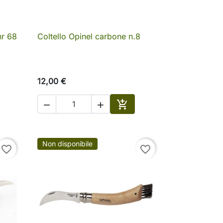
nr 68
Coltello Opinel carbone n.8

Anteprima
12,00 €



Aggiungi al carrello
Non disponibile
favorite_border
favorite_border