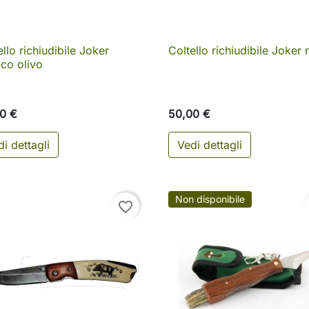
ello richiudibile Joker
Coltello richiudibile Joker 

Anteprima

Anteprima
co olivo
0 €
50,00 €
i dettagli
Vedi dettagli
o
Non disponibile
favorite_border