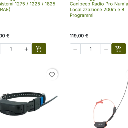

Anteprima

Anteprima
sistemi 1275 / 1225 / 1825
Canibeep Radio Pro Num'a
-RAE)
Localizzazione 200m e 8
Programmi
00 €
119,00 €





o
Aggiungi al carrello
Aggi
favorite_border