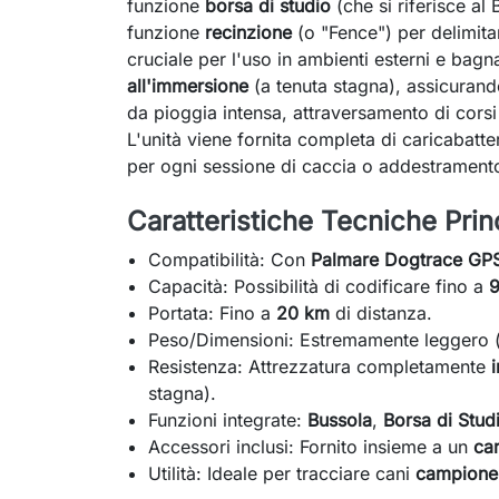
funzione
borsa di studio
(che si riferisce al
funzione
recinzione
(o "Fence") per delimita
cruciale per l'uso in ambienti esterni e bag
all'immersione
(a tenuta stagna), assicurand
da pioggia intensa, attraversamento di cors
L'unità viene fornita completa di caricabatte
per ogni sessione di caccia o addestrament
Caratteristiche Tecniche Princ
Compatibilità: Con
Palmare Dogtrace GP
Capacità: Possibilità di codificare fino a
9
Portata: Fino a
20 km
di distanza.
Peso/Dimensioni: Estremamente leggero 
Resistenza: Attrezzatura completamente
stagna).
Funzioni integrate:
Bussola
,
Borsa di Stud
Accessori inclusi: Fornito insieme a un
car
Utilità: Ideale per tracciare cani
campione 