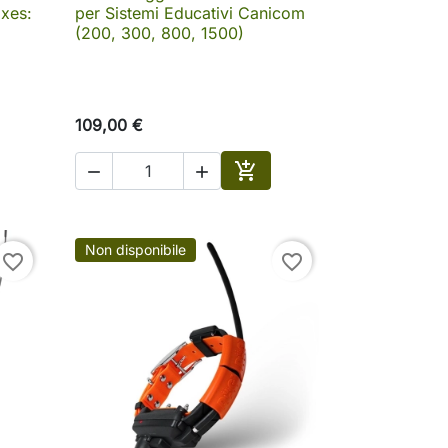

Anteprima
xes:
per Sistemi Educativi Canicom
(200, 300, 800, 1500)
109,00 €



ungi al carrello
Aggiungi al carrello
Non disponibile
favorite_border
favorite_border