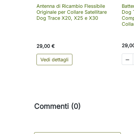
Antenna di Ricambio Flessibile
Batte

Anteprima
Originale per Collare Satellitare
Dog 
Dog Trace X20, X25 e X30
Compa
Coll
29,0
29,00 €
Vedi dettagli

Commenti (0)