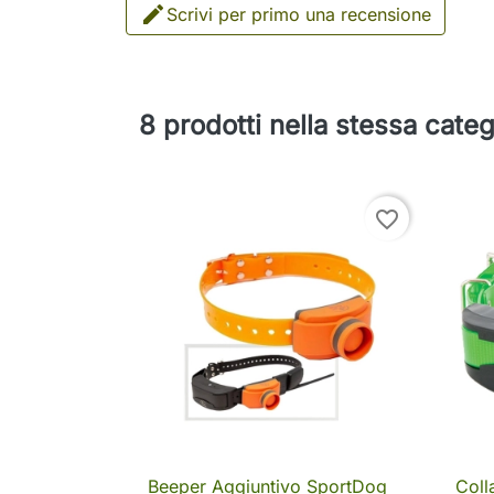

Scrivi per primo una recensione
8 prodotti nella stessa categ
favorite_border
Beeper Aggiuntivo SportDog
Coll