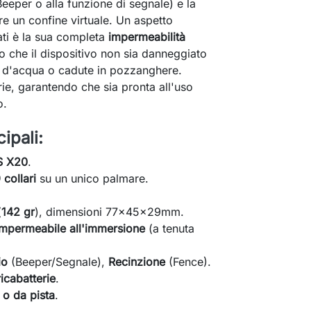
 Beeper o alla funzione di segnale) e la
re un confine virtuale. Un aspetto
nati è la sua completa
impermeabilità
o che il dispositivo non sia danneggiato
i d'acqua o cadute in pozzanghere.
rie, garantendo che sia pronta all'uso
o.
ipali:
S X20
.
 collari
su un unico palmare.
(
142 gr
), dimensioni 77x45x29mm.
impermeabile all'immersione
(a tenuta
io
(Beeper/Segnale),
Recinzione
(Fence).
icabatterie
.
o da pista
.