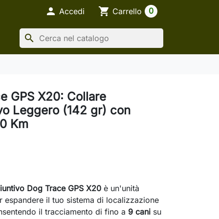

shopping_cart
0
Accedi
Carrello
search
e GPS X20: Collare
vo Leggero (142 gr) con
20 Km
giuntivo Dog Trace GPS X20
è un'unità
r espandere il tuo sistema di localizzazione
sentendo il tracciamento di fino a
9 cani
su