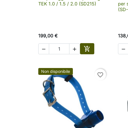

Anteprima
TEK 1.0 / 1.5 / 2.0 (SD215)
per 
(SD
199,00 €
138,




Aggiungi al carrell
Non disponibile
favorite_border