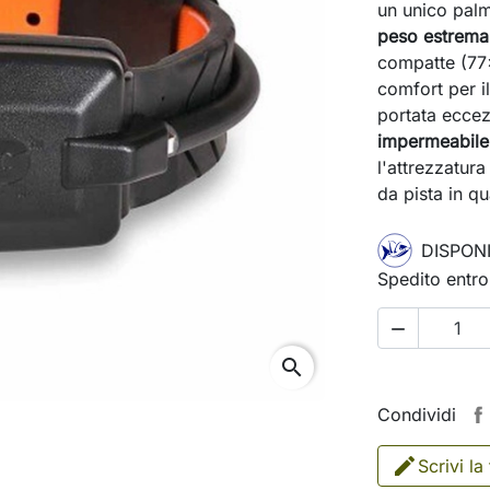
un unico palm
peso estremam
compatte (77
comfort per i
portata eccez
impermeabile
l'attrezzatura
da pista in q
DISPONI
Spedito entro

search
Condividi
Scrivi la