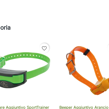
oria
favorite_border
are Aggiuntivo SportTrainer
Beeper Aggiuntivo Arancio