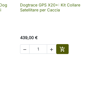
 Dog
Dogtrace GPS X20+: Kit Collare

Anteprima
i
Satellitare per Caccia
439,00 €



Aggiungi al carrello