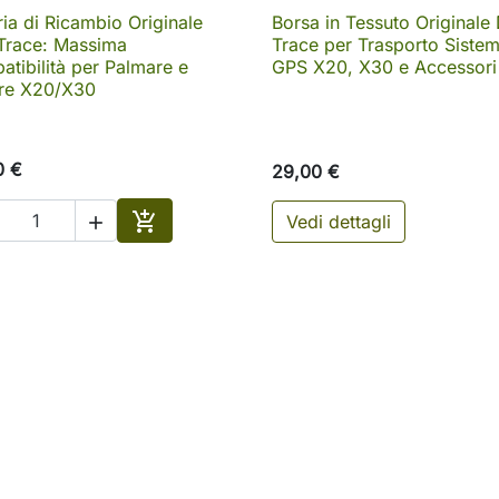
ria di Ricambio Originale
Borsa in Tessuto Originale

Anteprima

Anteprima
Trace: Massima
Trace per Trasporto Sistem
tibilità per Palmare e
GPS X20, X30 e Accessori
are X20/X30
0 €
29,00 €

Vedi dettagli

Aggiungi al carrello