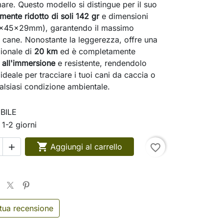
are. Questo modello si distingue per il suo
ente ridotto di soli 142 gr
e dimensioni
x45x29mm), garantendo il massimo
l cane. Nonostante la leggerezza, offre una
ionale di
20 km
ed è completamente
 all'immersione
e resistente, rendendolo
 ideale per tracciare i tuoi cani da caccia o
ualsiasi condizione ambientale.
BILE
 1-2 giorni

Aggiungi al carrello
favorite_border

 tua recensione