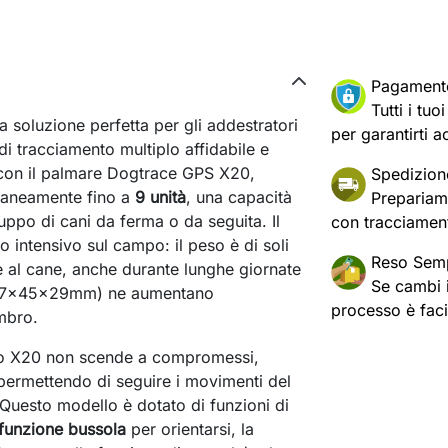
Pagament
Tutti i tu
a soluzione perfetta per gli addestratori
per garantirti a
di tracciamento multiplo affidabile e
 con il palmare Dogtrace GPS X20,
Spedizion
ltaneamente fino a
9 unità
, una capacità
Prepariam
uppo di cani da ferma o da seguita. Il
con tracciament
o intensivo sul campo: il peso è di soli
Reso Semp
e al cane, anche durante lunghe giornate
Se cambi id
te (77x45x29mm) ne aumentano
processo è fac
mbro.
tivo X20 non scende a compromessi,
 permettendo di seguire i movimenti del
 Questo modello è dotato di funzioni di
funzione bussola
per orientarsi, la