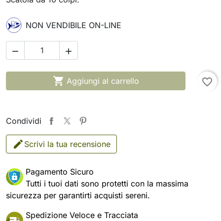
NON VENDIBILE ON-LINE



Aggiungi al carrello
favorite_border
Condividi
Scrivi la tua recensione
Pagamento Sicuro
Tutti i tuoi dati sono protetti con la massima
sicurezza per garantirti acquisti sereni.
Spedizione Veloce e Tracciata