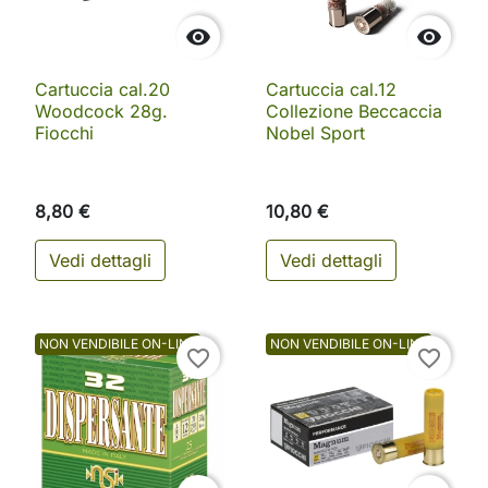


Cartuccia cal.20
Cartuccia cal.12
Woodcock 28g.
Collezione Beccaccia
Fiocchi
Nobel Sport
8,80 €
10,80 €
Vedi dettagli
Vedi dettagli
NON VENDIBILE ON-LINE
NON VENDIBILE ON-LINE
favorite_border
favorite_border