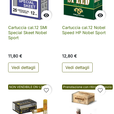


Cartuccia cal.12 SMI
Cartuccia cal.12 Nobel
Special Skeet Nobel
Speed HP Nobel Sport
Sport
11,80 €
12,80 €
Vedi dettagli
Vedi dettagli
NON VENDIBILE ON-LINE
Prenotazione con ritiro in negozio
favorite_border
favorite_border