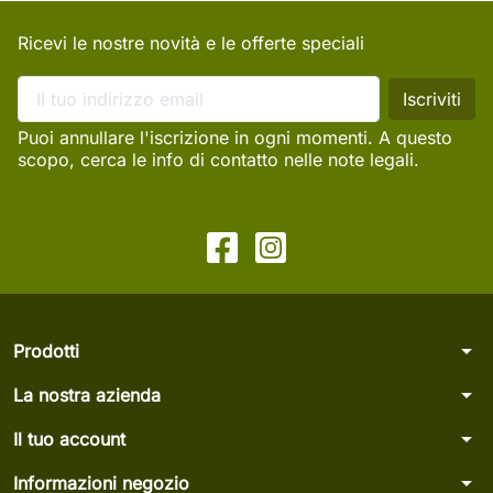
Ricevi le nostre novità e le offerte speciali
Puoi annullare l'iscrizione in ogni momenti. A questo
scopo, cerca le info di contatto nelle note legali.
arrow_drop_down
Prodotti
arrow_drop_down
La nostra azienda
arrow_drop_down
Il tuo account
arrow_drop_down
Informazioni negozio