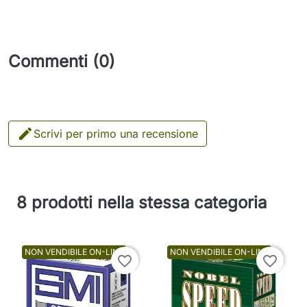
Commenti (0)

Scrivi per primo una recensione
8 prodotti nella stessa categoria
NON VENDIBILE ON-LINE
NON VENDIBILE ON-LINE
favorite_border
favorite_border