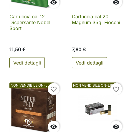


Cartuccia cal.12
Cartuccia cal.20
Dispersante Nobel
Magnum 35g. Fiocchi
Sport
11,50 €
7,80 €
Vedi dettagli
Vedi dettagli
NON VENDIBILE ON-LINE
NON VENDIBILE ON-LINE
favorite_border
favorite_border

